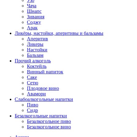
Узо
Чача
Шнапс
Зивания
Соджу
Арак
Ликёры, настойки, аперитивы и бальзамы
Аперитив
Ликеры
Настойки
Бальзам
Прочий алкоголь
Коктейль
Винный напиток
Саке
Сетю
Плодовое вино
Авамори
Слабоалкогольные напитки
Пиво
Сидр
Безалкогольные напитки
Безалкогольное пиво
Безалкогольное вино