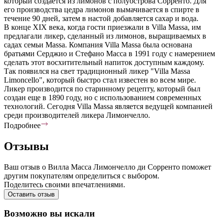
который создается из лимонов с полуострова Сорренто. Для
его производства цедра лимонов вымачивается в спирте в
течение 90 дней, затем в настой добавляется сахар и вода.
В конце XIX века, когда гости приезжали в Villa Massa, им
предлагали ликер, сделанный из лимонов, выращиваемых в
садах семьи Massa. Компания Villa Massa была основана
братьями Серджио и Стефано Масса в 1991 году с намерением
сделать этот восхитительный напиток доступным каждому.
Так появился на свет традиционный ликер "Villa Massa
Limoncello", который быстро стал известен во всем мире.
Ликер производится по старинному рецепту, который был
создан еще в 1890 году, но с использованием современных
технологий. Сегодня Villa Massa является ведущей компанией
среди производителей ликера Лимончелло.
Подробнее
Отзывы
Ваш отзыв о Вилла Масса Лимончелло ди Сорренто поможет
другим покупателям определиться с выбором.
Поделитесь своими впечатлениями.
Оставить отзыв
Возможно вы искали