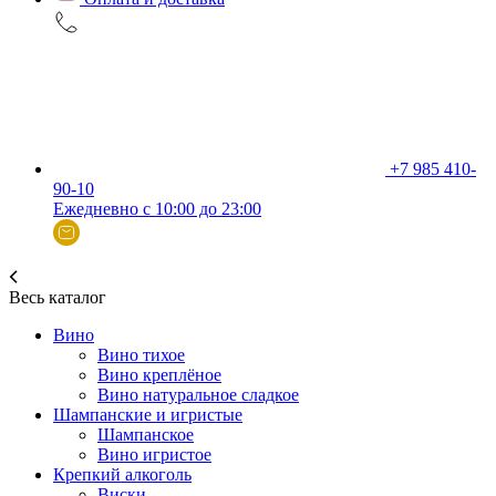
+7 985 410-
90-10
Ежедневно с 10:00 до 23:00
Весь каталог
Вино
Вино тихое
Вино креплёное
Вино натуральное сладкое
Шампанские и игристые
Шампанское
Вино игристое
Крепкий алкоголь
Виски