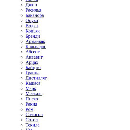
Джин
Расилья
Баканора
Орухо
Водка
Коньяк
Бренди
Арманьяк
Кальвадос
Абсент
Аквавит
Арцах
Байцзю
Граппа
Дистиллят
Кашаса
Марк
Мескаль
Писко
Ракия
Ром
Самогон
Сотол
Текила