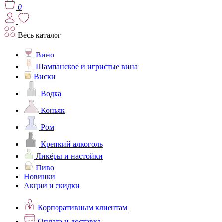
0
Весь каталог
Вино
Шампанское и игристые вина
Виски
Водка
Коньяк
Ром
Крепкий алкоголь
Ликёры и настойки
Пиво
Новинки
Акции и скидки
Корпоративным клиентам
Оплата и доставка