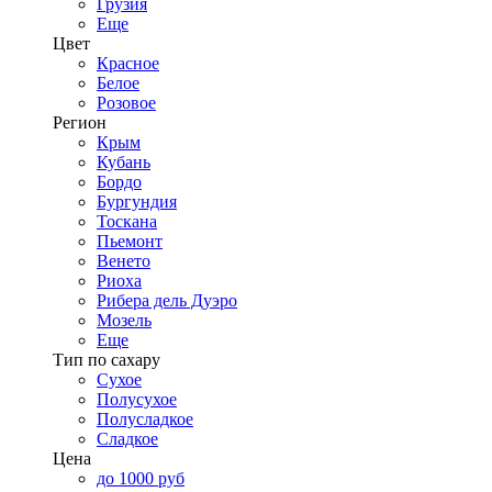
Грузия
Еще
Цвет
Красное
Белое
Розовое
Регион
Крым
Кубань
Бордо
Бургундия
Тоскана
Пьемонт
Венето
Риоха
Рибера дель Дуэро
Мозель
Еще
Тип по сахару
Сухое
Полусухое
Полусладкое
Сладкое
Цена
до 1000 руб