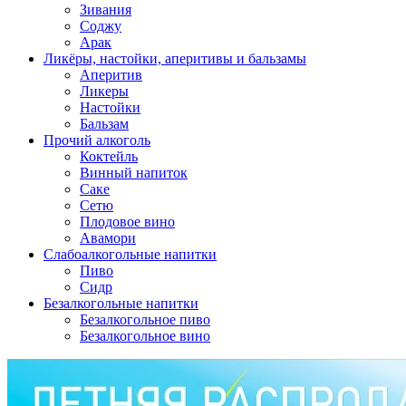
Зивания
Соджу
Арак
Ликёры, настойки, аперитивы и бальзамы
Аперитив
Ликеры
Настойки
Бальзам
Прочий алкоголь
Коктейль
Винный напиток
Саке
Сетю
Плодовое вино
Авамори
Слабоалкогольные напитки
Пиво
Сидр
Безалкогольные напитки
Безалкогольное пиво
Безалкогольное вино