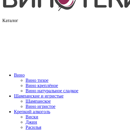
Каталог
Вино
Вино тихое
Вино креплёное
Вино натуральное сладкое
Шампанские и игристые
Шампанское
Вино игристое
Крепкий алкоголь
Виски
Джин
Расилья