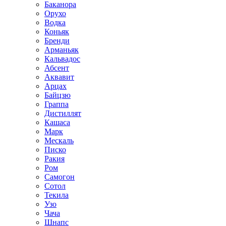
Баканора
Орухо
Водка
Коньяк
Бренди
Арманьяк
Кальвадос
Абсент
Аквавит
Арцах
Байцзю
Граппа
Дистиллят
Кашаса
Марк
Мескаль
Писко
Ракия
Ром
Самогон
Сотол
Текила
Узо
Чача
Шнапс