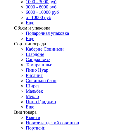
1000 - 3000 руб
3000 - 6000 руб
6000 - 10000 руб
от 10000 руб
Еще
Объем и упаковка
Подарочная упаковка
Еще
Сорт винограда
Каберне Совиньон
Шардоне
Санджовезе
Темпранильо
Пино Нуар
Рислинг
Совиньон блан
Шираз
Мальбек
Мерло
Пино Гриджио
Еще
Вид товара
Кьянти
Новозеландский совиньон
Портвейн