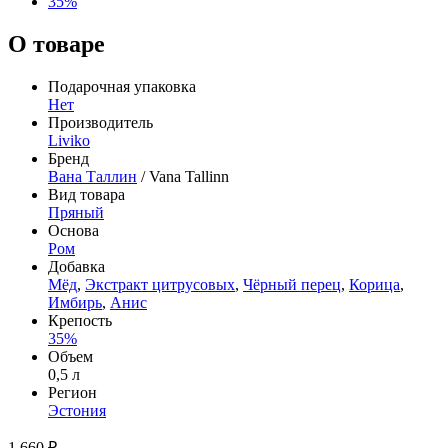
35%
О товаре
Подарочная упаковка
Нет
Производитель
Liviko
Бренд
Вана Таллин
/ Vana Tallinn
Вид товара
Пряный
Основа
Ром
Добавка
Мёд
,
Экстракт цитрусовых
,
Чёрный перец
,
Корица
,
Имбирь
,
Анис
Крепость
35%
Объем
0,5 л
Регион
Эстония
1 660 ₽