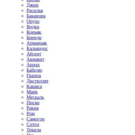
Джин
Расилья
Баканора
Орухо
Водка
Коньяк
Бренди
Арманьяк
Кальвадос
Абсент
Аквавит
Арцах
Байцзю
Граппа
Дистиллят
Кашаса
Марк
Мескаль
Писко
Ракия
Ром
Самогон
Сотол
Текила