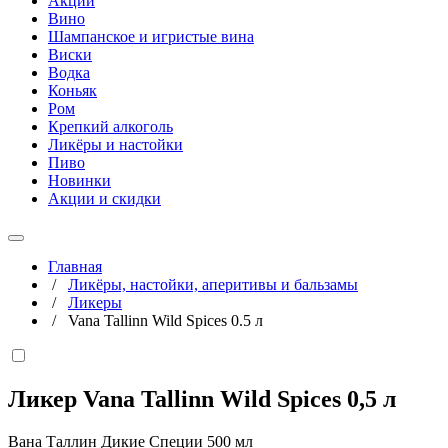
Акции
Вино
Шампанское и игристые вина
Виски
Водка
Коньяк
Ром
Крепкий алкоголь
Ликёры и настойки
Пиво
Новинки
Акции и скидки
Главная
/
Ликёры, настойки, аперитивы и бальзамы
/
Ликеры
/
Vana Tallinn Wild Spices 0.5 л
Ликер Vana Tallinn Wild Spices
0,5 л
Вана Таллин Дикие Специи 500 мл