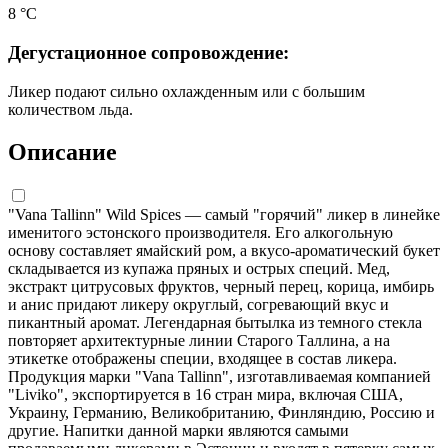
8 °С
Дегустационное сопровождение:
Ликер подают сильно охлажденным или с большим
количеством льда.
Описание
"Vana Tallinn" Wild Spices — самый "горячий" ликер в линейке
именитого эстонского производителя. Его алкогольную
основу составляет ямайский ром, а вкусо-ароматический букет
складывается из купажа пряных и острых специй. Мед,
экстракт цитрусовых фруктов, черный перец, корица, имбирь
и анис придают ликеру округлый, согревающий вкус и
пикантный аромат. Легендарная бытылка из темного стекла
повторяет архитектурные линии Старого Таллина, а на
этикетке отображены специи, входящее в состав ликера.
Продукция марки "Vana Tallinn", изготавливаемая компанией
"Liviko", экспортируется в 16 стран мира, включая США,
Украину, Германию, Великобританию, Финляндию, Россию и
другие. Напитки данной марки являются самыми