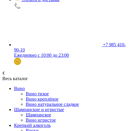
+7 985 410-
90-10
Ежедневно с 10:00 до 23:00
Весь каталог
Вино
Вино тихое
Вино креплёное
Вино натуральное сладкое
Шампанские и игристые
Шампанское
Вино игристое
Крепкий алкоголь
Виски