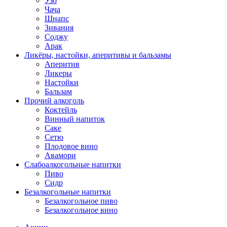
Узо
Чача
Шнапс
Зивания
Соджу
Арак
Ликёры, настойки, аперитивы и бальзамы
Аперитив
Ликеры
Настойки
Бальзам
Прочий алкоголь
Коктейль
Винный напиток
Саке
Сетю
Плодовое вино
Авамори
Слабоалкогольные напитки
Пиво
Сидр
Безалкогольные напитки
Безалкогольное пиво
Безалкогольное вино