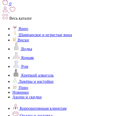
0
Весь каталог
Вино
Шампанское и игристые вина
Виски
Водка
Коньяк
Ром
Крепкий алкоголь
Ликёры и настойки
Пиво
Новинки
Акции и скидки
Корпоративным клиентам
Оплата и доставка