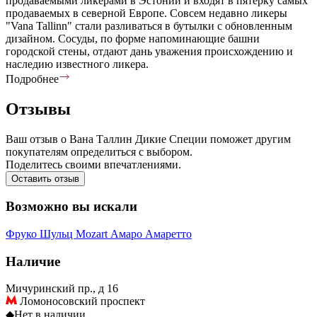
продаваемыми ликерами в Эстонии и входят в пятерку самых
продаваемых в северной Европе. Совсем недавно ликеры
"Vana Tallinn" стали разливаться в бутылки с обновленным
дизайном. Сосуды, по форме напоминающие башни
городской стены, отдают дань уважения происхождению и
наследию известного ликера.
Подробнее
Отзывы
Ваш отзыв о Вана Таллин Дикие Специи поможет другим
покупателям определиться с выбором.
Поделитесь своими впечатлениями.
Оставить отзыв
Возможно вы искали
Фруко Шульц
Mozart
Амаро
Амаретто
Наличие
Мичуринский пр., д 16
Ломоносовский проспект
◆
Нет в наличии