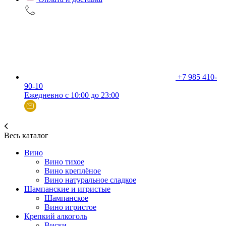
+7 985 410-
90-10
Ежедневно с 10:00 до 23:00
Весь каталог
Вино
Вино тихое
Вино креплёное
Вино натуральное сладкое
Шампанские и игристые
Шампанское
Вино игристое
Крепкий алкоголь
Виски