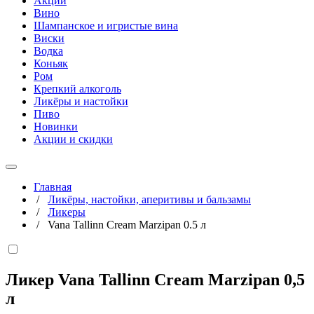
Акции
Вино
Шампанское и игристые вина
Виски
Водка
Коньяк
Ром
Крепкий алкоголь
Ликёры и настойки
Пиво
Новинки
Акции и скидки
Главная
/
Ликёры, настойки, аперитивы и бальзамы
/
Ликеры
/
Vana Tallinn Cream Marzipan 0.5 л
Ликер Vana Tallinn Cream Marzipan
0,5
л