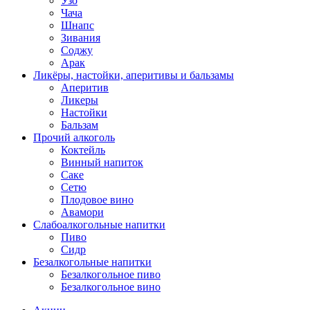
Узо
Чача
Шнапс
Зивания
Соджу
Арак
Ликёры, настойки, аперитивы и бальзамы
Аперитив
Ликеры
Настойки
Бальзам
Прочий алкоголь
Коктейль
Винный напиток
Саке
Сетю
Плодовое вино
Авамори
Слабоалкогольные напитки
Пиво
Сидр
Безалкогольные напитки
Безалкогольное пиво
Безалкогольное вино