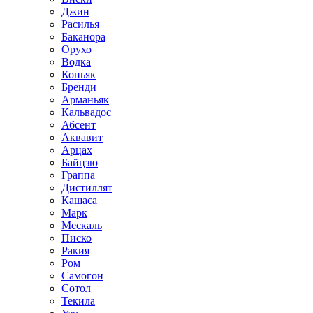
Джин
Расилья
Баканора
Орухо
Водка
Коньяк
Бренди
Арманьяк
Кальвадос
Абсент
Аквавит
Арцах
Байцзю
Граппа
Дистиллят
Кашаса
Марк
Мескаль
Писко
Ракия
Ром
Самогон
Сотол
Текила