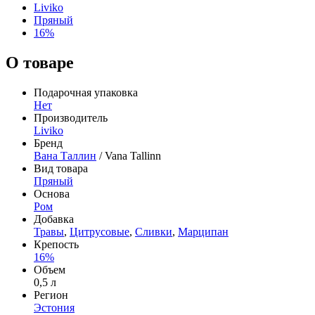
Liviko
Пряный
16%
О товаре
Подарочная упаковка
Нет
Производитель
Liviko
Бренд
Вана Таллин
/ Vana Tallinn
Вид товара
Пряный
Основа
Ром
Добавка
Травы
,
Цитрусовые
,
Сливки
,
Марципан
Крепость
16%
Объем
0,5 л
Регион
Эстония