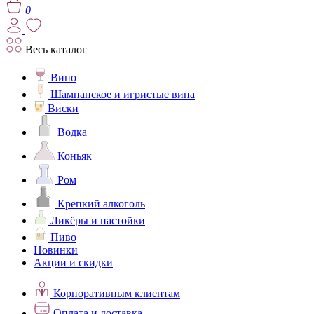
0
Весь каталог
Вино
Шампанское и игристые вина
Виски
Водка
Коньяк
Ром
Крепкий алкоголь
Ликёры и настойки
Пиво
Новинки
Акции и скидки
Корпоративным клиентам
Оплата и доставка