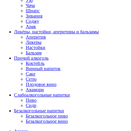
Узо
Чача
Шнапс
Зивания
Соджу
Арак
Ликёры, настойки, аперитивы и бальзамы
Аперитив
Ликеры
Настойки
Бальзам
Прочий алкоголь
Коктейль
Винный напиток
Саке
Сетю
Плодовое вино
Авамори
Слабоалкогольные напитки
Пиво
Сидр
Безалкогольные напитки
Безалкогольное пиво
Безалкогольное вино