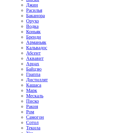
Джин
Расилья
Баканора
Орухо
Водка
Коньяк
Бренди
Арманьяк
Кальвадос
Абсент
Аквавит
Арцах
Байцзю
Граппа
Дистиллят
Кашаса
Марк
Мескаль
Писко
Ракия
Ром
Самогон
Сотол
Текила