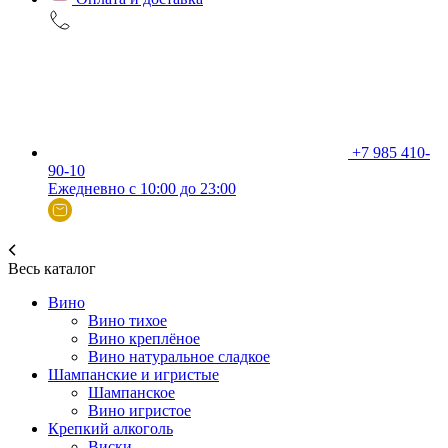
+7 985 410-
90-10
Ежедневно с 10:00 до 23:00
Весь каталог
Вино
Вино тихое
Вино креплёное
Вино натуральное сладкое
Шампанские и игристые
Шампанское
Вино игристое
Крепкий алкоголь
Виски