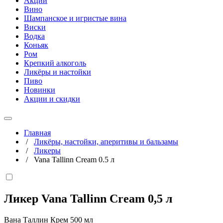
Акции
Вино
Шампанское и игристые вина
Виски
Водка
Коньяк
Ром
Крепкий алкоголь
Ликёры и настойки
Пиво
Новинки
Акции и скидки
Главная
/
Ликёры, настойки, аперитивы и бальзамы
/
Ликеры
/
Vana Tallinn Cream 0.5 л
Ликер Vana Tallinn Cream
0,5 л
Вана Таллин Крем 500 мл