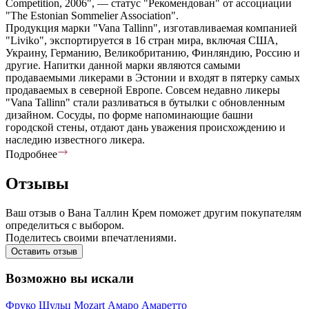
Competition, 2006", — статус "Рекомендован" от ассоциации
"The Estonian Sommelier Association".
Продукция марки "Vana Tallinn", изготавливаемая компанией
"Liviko", экспортируется в 16 стран мира, включая США,
Украину, Германию, Великобританию, Финляндию, Россию и
другие. Напитки данной марки являются самыми
продаваемыми ликерами в Эстонии и входят в пятерку самых
продаваемых в северной Европе. Совсем недавно ликеры
"Vana Tallinn" стали разливаться в бутылки с обновленным
дизайном. Сосуды, по форме напоминающие башни
городской стены, отдают дань уважения происхождению и
наследию известного ликера.
Подробнее
Отзывы
Ваш отзыв о Вана Таллин Крем поможет другим покупателям
определиться с выбором.
Поделитесь своими впечатлениями.
Оставить отзыв
Возможно вы искали
Фруко Шульц
Mozart
Амаро
Амаретто