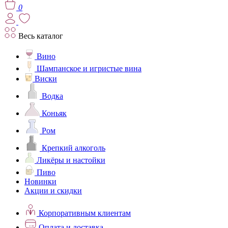
0
Весь каталог
Вино
Шампанское и игристые вина
Виски
Водка
Коньяк
Ром
Крепкий алкоголь
Ликёры и настойки
Пиво
Новинки
Акции и скидки
Корпоративным клиентам
Оплата и доставка