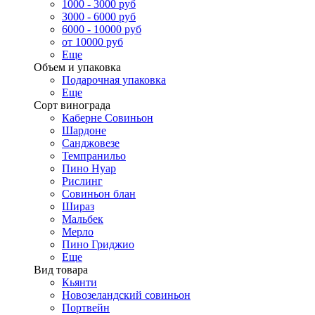
1000 - 3000 руб
3000 - 6000 руб
6000 - 10000 руб
от 10000 руб
Еще
Объем и упаковка
Подарочная упаковка
Еще
Сорт винограда
Каберне Совиньон
Шардоне
Санджовезе
Темпранильо
Пино Нуар
Рислинг
Совиньон блан
Шираз
Мальбек
Мерло
Пино Гриджио
Еще
Вид товара
Кьянти
Новозеландский совиньон
Портвейн