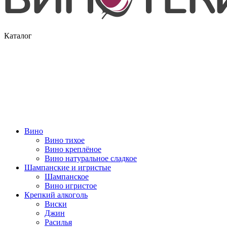
Каталог
Вино
Вино тихое
Вино креплёное
Вино натуральное сладкое
Шампанские и игристые
Шампанское
Вино игристое
Крепкий алкоголь
Виски
Джин
Расилья