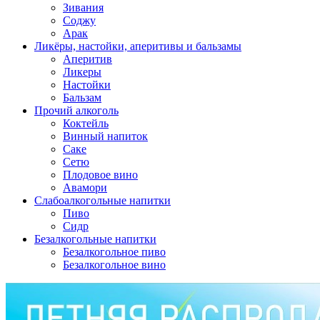
Зивания
Соджу
Арак
Ликёры, настойки, аперитивы и бальзамы
Аперитив
Ликеры
Настойки
Бальзам
Прочий алкоголь
Коктейль
Винный напиток
Саке
Сетю
Плодовое вино
Авамори
Слабоалкогольные напитки
Пиво
Сидр
Безалкогольные напитки
Безалкогольное пиво
Безалкогольное вино