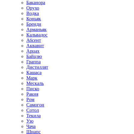
Баканора
Орухо
Водка
Коньяк
Бренди
Арманьяк
Кальвадос
Абсент
Аквавит
Арцах
Байцзю
Граппа
Дистиллят
Кашаса
Марк
Мескаль
Писко
Ракия
Ром
Самогон
Сотол
Текила
Узо
Чача
Шнапс