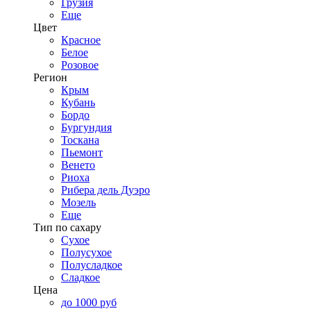
Грузия
Еще
Цвет
Красное
Белое
Розовое
Регион
Крым
Кубань
Бордо
Бургундия
Тоскана
Пьемонт
Венето
Риоха
Рибера дель Дуэро
Мозель
Еще
Тип по сахару
Сухое
Полусухое
Полусладкое
Сладкое
Цена
до 1000 руб