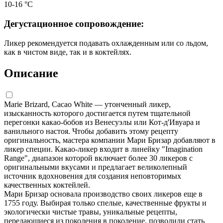
10-16 °С
Дегустационное сопровождение:
Ликер рекомендуется подавать охлажденным или со льдом,
как в чистом виде, так и в коктейлях.
Описание
Marie Brizard, Cacao White — утонченный ликер,
изысканность которого достигается путем тщательной
перегонки какао-бобов из Венесуэлы или Кот-д'Ивуара и
ванильного настоя. Чтобы добавить этому рецепту
оригинальность, мастера компании Мари Бризар добавляют в
ликер специи. Какао-ликер входит в линейку "Imagination
Range", диапазон которой включает более 30 ликеров с
оригинальными вкусами и предлагает великолепный
источник вдохновения для создания неповторимых
качественных коктейлей.
Мари Бризар основала производство своих ликеров еще в
1755 году. Выбирая только спелые, качественные фрукты и
экологически чистые травы, уникальные рецепты,
передающиеся из поколения в поколение, позволили стать