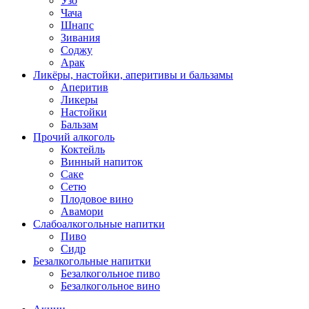
Узо
Чача
Шнапс
Зивания
Соджу
Арак
Ликёры, настойки, аперитивы и бальзамы
Аперитив
Ликеры
Настойки
Бальзам
Прочий алкоголь
Коктейль
Винный напиток
Саке
Сетю
Плодовое вино
Авамори
Слабоалкогольные напитки
Пиво
Сидр
Безалкогольные напитки
Безалкогольное пиво
Безалкогольное вино