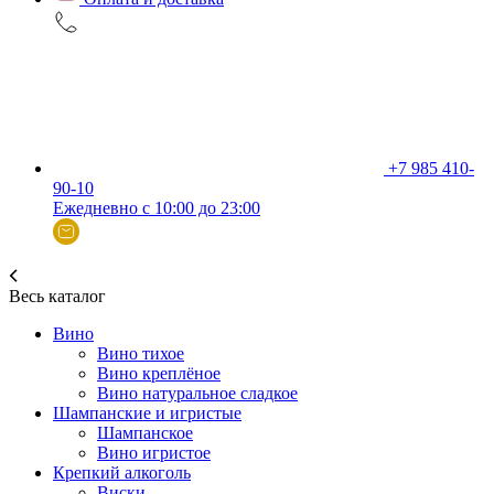
+7 985 410-
90-10
Ежедневно с 10:00 до 23:00
Весь каталог
Вино
Вино тихое
Вино креплёное
Вино натуральное сладкое
Шампанские и игристые
Шампанское
Вино игристое
Крепкий алкоголь
Виски