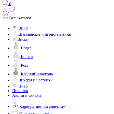
0
Весь каталог
Вино
Шампанское и игристые вина
Виски
Водка
Коньяк
Ром
Крепкий алкоголь
Ликёры и настойки
Пиво
Новинки
Акции и скидки
Корпоративным клиентам
Оплата и доставка