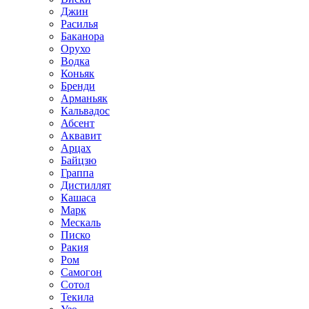
Джин
Расилья
Баканора
Орухо
Водка
Коньяк
Бренди
Арманьяк
Кальвадос
Абсент
Аквавит
Арцах
Байцзю
Граппа
Дистиллят
Кашаса
Марк
Мескаль
Писко
Ракия
Ром
Самогон
Сотол
Текила