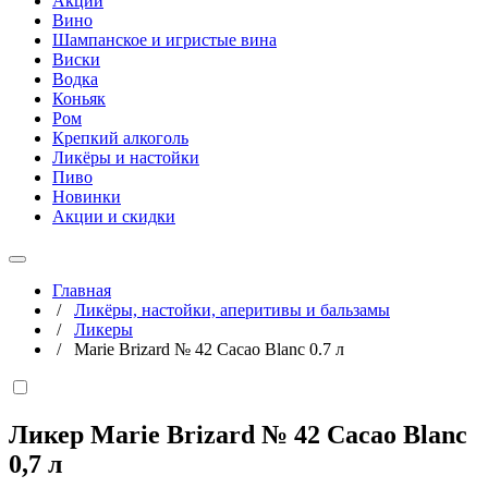
Акции
Вино
Шампанское и игристые вина
Виски
Водка
Коньяк
Ром
Крепкий алкоголь
Ликёры и настойки
Пиво
Новинки
Акции и скидки
Главная
/
Ликёры, настойки, аперитивы и бальзамы
/
Ликеры
/
Marie Brizard № 42 Cacao Blanc 0.7 л
Ликер Marie Brizard № 42 Cacao Blanc
0,7 л