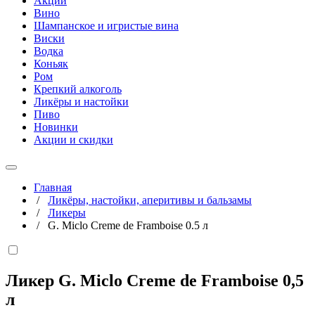
Акции
Вино
Шампанское и игристые вина
Виски
Водка
Коньяк
Ром
Крепкий алкоголь
Ликёры и настойки
Пиво
Новинки
Акции и скидки
Главная
/
Ликёры, настойки, аперитивы и бальзамы
/
Ликеры
/
G. Miclo Creme de Framboise 0.5 л
Ликер G. Miclo Creme de Framboise
0,5
л