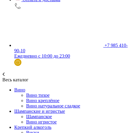
+7 985 410-
90-10
Ежедневно с 10:00 до 23:00
Весь каталог
Вино
Вино тихое
Вино креплёное
Вино натуральное сладкое
Шампанские и игристые
Шампанское
Вино игристое
Крепкий алкоголь
Виски