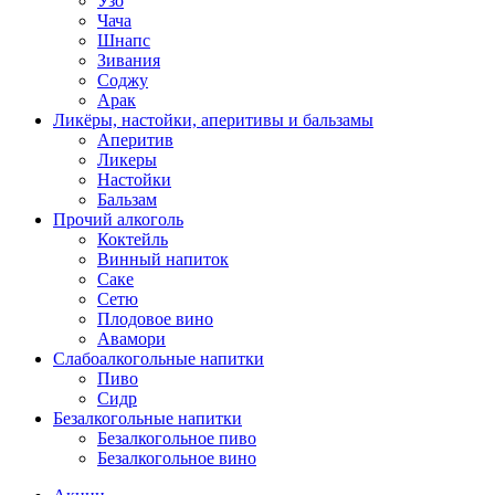
Узо
Чача
Шнапс
Зивания
Соджу
Арак
Ликёры, настойки, аперитивы и бальзамы
Аперитив
Ликеры
Настойки
Бальзам
Прочий алкоголь
Коктейль
Винный напиток
Саке
Сетю
Плодовое вино
Авамори
Слабоалкогольные напитки
Пиво
Сидр
Безалкогольные напитки
Безалкогольное пиво
Безалкогольное вино