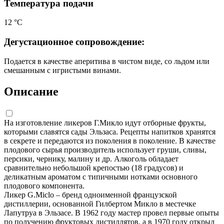
Температура подачи
12 °С
Дегустационное сопровождение:
Подается в качестве аперитива в чистом виде, со льдом или
смешанным с игристыми винами.
Описание
На изготовление ликеров Г.Микло идут отборные фрукты,
которыми славятся сады Эльзаса. Рецепты напитков хранятся
в секрете и передаются из поколения в поколение. В качестве
плодового сырья производитель использует груши, сливы,
персики, чернику, малину и др. Алкоголь обладает
сравнительно небольшой крепостью (18 градусов) и
деликатным ароматом с типичными нотками основного
плодового компонента.
Ликер G.Miclo – бренд одноименной французской
дистиллерии, основанной Гилбертом Микло в местечке
Лапутруа в Эльзасе. В 1962 году мастер провел первые опыты
по получению фруктовых дистиллятов, а в 1970 году открыл