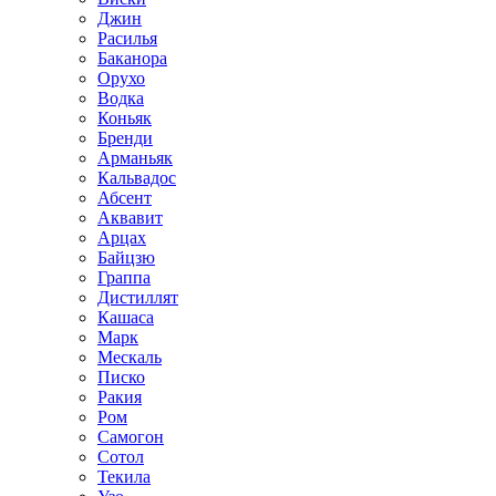
Джин
Расилья
Баканора
Орухо
Водка
Коньяк
Бренди
Арманьяк
Кальвадос
Абсент
Аквавит
Арцах
Байцзю
Граппа
Дистиллят
Кашаса
Марк
Мескаль
Писко
Ракия
Ром
Самогон
Сотол
Текила