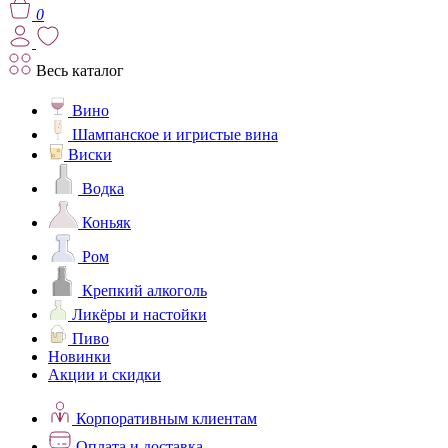
0
Весь каталог
Вино
Шампанское и игристые вина
Виски
Водка
Коньяк
Ром
Крепкий алкоголь
Ликёры и настойки
Пиво
Новинки
Акции и скидки
Корпоративным клиентам
Оплата и доставка