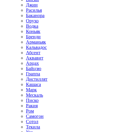
Джин
Расилья
Баканора
Орухо
Водка
Коньяк
Бренди
Арманьяк
Кальвадос
Абсент
Аквавит
Арцах
Байцзю
Граппа
Дистиллят
Кашаса
Марк
Мескаль
Писко
Ракия
Ром
Самогон
Сотол
Текила