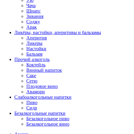
Узо
Чача
Шнапс
Зивания
Соджу
Арак
Ликёры, настойки, аперитивы и бальзамы
Аперитив
Ликеры
Настойки
Бальзам
Прочий алкоголь
Коктейль
Винный напиток
Саке
Сетю
Плодовое вино
Авамори
Слабоалкогольные напитки
Пиво
Сидр
Безалкогольные напитки
Безалкогольное пиво
Безалкогольное вино