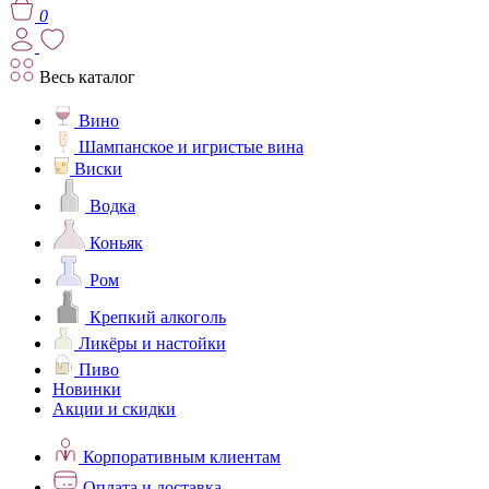
0
Весь каталог
Вино
Шампанское и игристые вина
Виски
Водка
Коньяк
Ром
Крепкий алкоголь
Ликёры и настойки
Пиво
Новинки
Акции и скидки
Корпоративным клиентам
Оплата и доставка