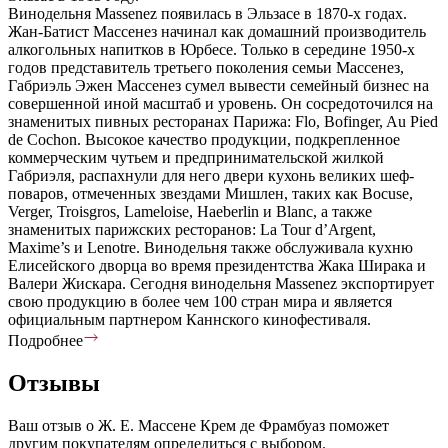
Винодельня Massenez появилась в Эльзасе в 1870-х годах.
Жан-Батист Массенез начинал как домашний производитель
алкогольных напитков в Юрбесе. Только в середине 1950-х
годов представитель третьего поколения семьи Массенез,
Габриэль Эжен Массенез сумел вывести семейный бизнес на
совершенной иной масштаб и уровень. Он сосредоточился на
знаменитых пивных ресторанах Парижа: Flo, Bofinger, Au Pied
de Cochon. Высокое качество продукции, подкрепленное
коммерческим чутьем и предпринимательской жилкой
Габриэля, распахнули для него двери кухонь великих шеф-
поваров, отмеченных звездами Мишлен, таких как Bocuse,
Verger, Troisgros, Lameloise, Haeberlin и Blanc, а также
знаменитых парижских ресторанов: La Tour d’Argent,
Maxime’s и Lenotre. Винодельня также обслуживала кухню
Елисейского дворца во время президентства Жака Ширака и
Валери Жискара. Сегодня винодельня Massenez экспортирует
свою продукцию в более чем 100 стран мира и является
официальным партнером Каннского кинофестиваля.
Подробнее
Отзывы
Ваш отзыв о Ж. Е. Массене Крем де Фрамбуаз поможет
другим покупателям определиться с выбором.