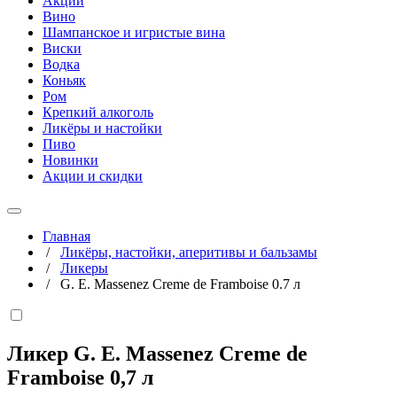
Акции
Вино
Шампанское и игристые вина
Виски
Водка
Коньяк
Ром
Крепкий алкоголь
Ликёры и настойки
Пиво
Новинки
Акции и скидки
Главная
/
Ликёры, настойки, аперитивы и бальзамы
/
Ликеры
/
G. E. Massenez Creme de Framboise 0.7 л
Ликер G. E. Massenez Creme de
Framboise
0,7 л