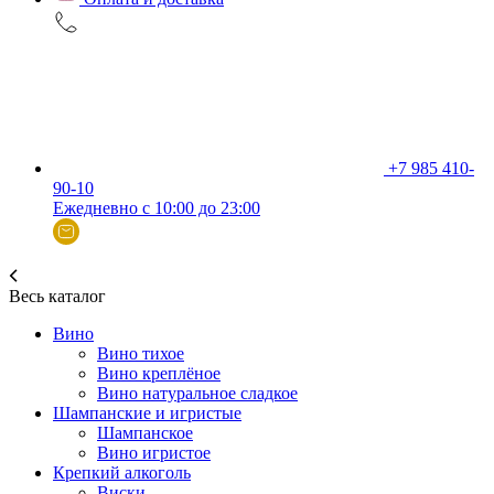
+7 985 410-
90-10
Ежедневно с 10:00 до 23:00
Весь каталог
Вино
Вино тихое
Вино креплёное
Вино натуральное сладкое
Шампанские и игристые
Шампанское
Вино игристое
Крепкий алкоголь
Виски