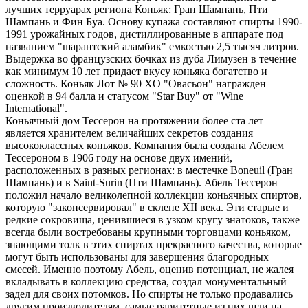
лучших терруарах региона Коньяк: Гран Шампань, Пти
Шампань и Фин Буа. Основу купажа составляют спирты 1990-
1991 урожайных годов, дистиллированные в аппарате под
названием "шарантский аламбик" емкостью 2,5 тысяч литров.
Выдержка во французских бочках из дуба Лимузен в течение
как минимум 10 лет придает вкусу коньяка богатство и
сложность. Коньяк Лот № 90 XО "Овасьон" награжден
оценкой в 94 балла и статусом "Star Buy" от "Wine
International".
Коньячный дом Тессерон на протяжении более ста лет
является хранителем величайших секретов создания
высококлассных коньяков. Компания была создана Абелем
Тессероном в 1906 году на основе двух имений,
расположенных в разных регионах: в местечке Boneuil (Гран
Шампань) и в Saint-Surin (Пти Шампань). Абель Тессерон
положил начало великолепной коллекции коньячных спиртов,
которую "законсервировал" в склепе XII века. Эти старые и
редкие сокровища, ценившиеся в узком кругу знатоков, также
всегда были востребованы крупными торговцами коньяком,
знающими толк в этих спиртах прекрасного качества, которые
могут быть использованы для завершения благородных
смесей. Именно поэтому Абель, оценив потенциал, не жалея
вкладывать в коллекцию средства, создал монументальный
задел для своих потомков. Но спирты не только продавались
другим производителям, самые раритетные из них шли на