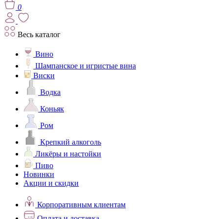
0
Весь каталог
Вино
Шампанское и игристые вина
Виски
Водка
Коньяк
Ром
Крепкий алкоголь
Ликёры и настойки
Пиво
Новинки
Акции и скидки
Корпоративным клиентам
Оплата и доставка