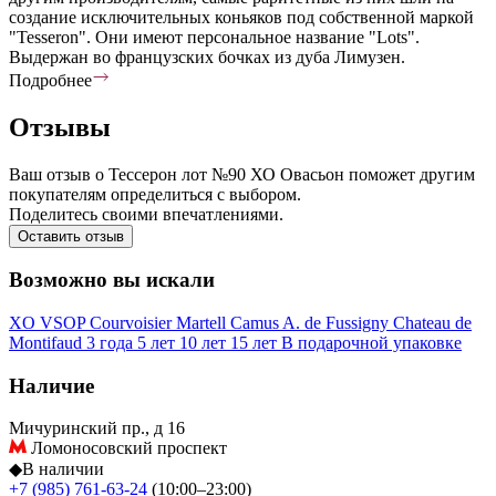
создание исключительных коньяков под собственной маркой
"Tesseron". Они имеют персональное название "Lots".
Выдержан во французских бочках из дуба Лимузен.
Подробнее
Отзывы
Ваш отзыв о Тессерон лот №90 ХО Овасьон поможет другим
покупателям определиться с выбором.
Поделитесь своими впечатлениями.
Оставить отзыв
Возможно вы искали
XO
VSOP
Courvoisier
Martell
Camus
A. de Fussigny
Chateau de
Montifaud
3 года
5 лет
10 лет
15 лет
В подарочной упаковке
Наличие
Мичуринский пр., д 16
Ломоносовский проспект
◆
В наличии
+7 (985) 761-63-24
(10:00–23:00)