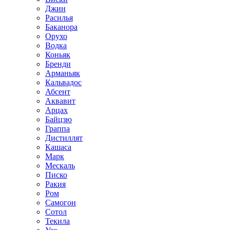
Джин
Расилья
Баканора
Орухо
Водка
Коньяк
Бренди
Арманьяк
Кальвадос
Абсент
Аквавит
Арцах
Байцзю
Граппа
Дистиллят
Кашаса
Марк
Мескаль
Писко
Ракия
Ром
Самогон
Сотол
Текила