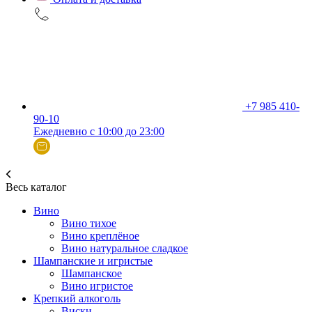
+7 985 410-
90-10
Ежедневно с 10:00 до 23:00
Весь каталог
Вино
Вино тихое
Вино креплёное
Вино натуральное сладкое
Шампанские и игристые
Шампанское
Вино игристое
Крепкий алкоголь
Виски