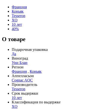
Франция
Коньяк
Tesseron
XO
10 лет
40%
О товаре
Подарочная упаковка
Да
Виноград
Уни Блан
Регион
Франция
,
Коньяк
Аппелласьон
Cognac AOC
Производитель
Tesseron
Срок выдержки
10 лет
Классификация по выдержке
XO