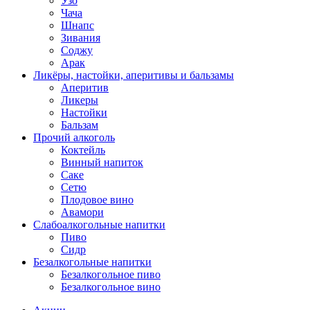
Узо
Чача
Шнапс
Зивания
Соджу
Арак
Ликёры, настойки, аперитивы и бальзамы
Аперитив
Ликеры
Настойки
Бальзам
Прочий алкоголь
Коктейль
Винный напиток
Саке
Сетю
Плодовое вино
Авамори
Слабоалкогольные напитки
Пиво
Сидр
Безалкогольные напитки
Безалкогольное пиво
Безалкогольное вино