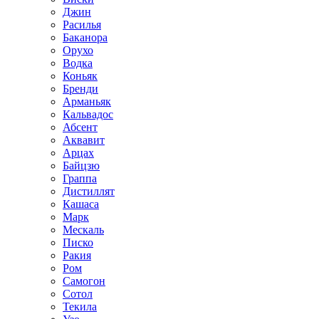
Джин
Расилья
Баканора
Орухо
Водка
Коньяк
Бренди
Арманьяк
Кальвадос
Абсент
Аквавит
Арцах
Байцзю
Граппа
Дистиллят
Кашаса
Марк
Мескаль
Писко
Ракия
Ром
Самогон
Сотол
Текила