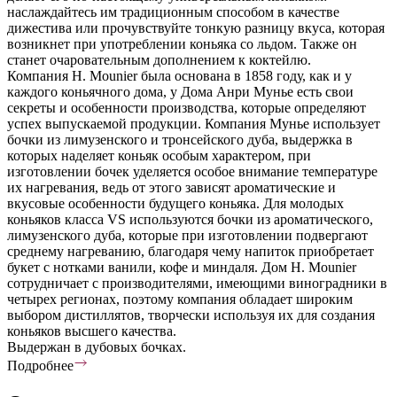
наслаждайтесь им традиционным способом в качестве
дижестива или прочувствуйте тонкую разницу вкуса, которая
возникнет при употреблении коньяка со льдом. Также он
станет очаровательным дополнением к коктейлю.
Компания Н. Mounier была основана в 1858 году, как и у
каждого коньячного дома, у Дома Анри Мунье есть свои
секреты и особенности производства, которые определяют
успех выпускаемой продукции. Компания Мунье использует
бочки из лимузенского и тронсейского дуба, выдержка в
которых наделяет коньяк особым характером, при
изготовлении бочек уделяется особое внимание температуре
их нагревания, ведь от этого зависят ароматические и
вкусовые особенности будущего коньяка. Для молодых
коньяков класса VS используются бочки из ароматического,
лимузенского дуба, которые при изготовлении подвергают
среднему нагреванию, благодаря чему напиток приобретает
букет с нотками ванили, кофе и миндаля. Дом Н. Mounier
сотрудничает с производителями, имеющими виноградники в
четырех регионах, поэтому компания обладает широким
выбором дистиллятов, творчески используя их для создания
коньяков высшего качества.
Выдержан в дубовых бочках.
Подробнее