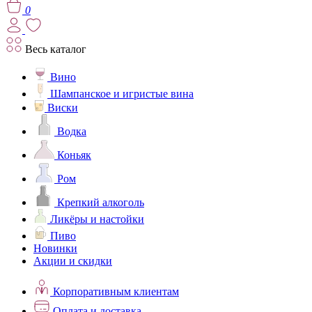
0
Весь каталог
Вино
Шампанское и игристые вина
Виски
Водка
Коньяк
Ром
Крепкий алкоголь
Ликёры и настойки
Пиво
Новинки
Акции и скидки
Корпоративным клиентам
Оплата и доставка