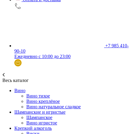
+7 985 410-
90-10
Ежедневно с 10:00 до 23:00
Весь каталог
Вино
Вино тихое
Вино креплёное
Вино натуральное сладкое
Шампанские и игристые
Шампанское
Вино игристое
Крепкий алкоголь
Виски