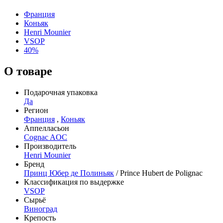
Франция
Коньяк
Henri Mounier
VSOP
40%
О товаре
Подарочная упаковка
Да
Регион
Франция
,
Коньяк
Аппелласьон
Cognac AOC
Производитель
Henri Mounier
Бренд
Принц Юбер де Полиньяк
/ Prince Hubert de Polignac
Классификация по выдержке
VSOP
Сырьё
Виноград
Крепость