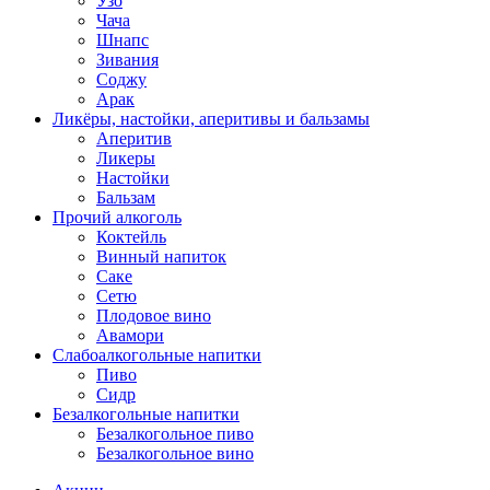
Узо
Чача
Шнапс
Зивания
Соджу
Арак
Ликёры, настойки, аперитивы и бальзамы
Аперитив
Ликеры
Настойки
Бальзам
Прочий алкоголь
Коктейль
Винный напиток
Саке
Сетю
Плодовое вино
Авамори
Слабоалкогольные напитки
Пиво
Сидр
Безалкогольные напитки
Безалкогольное пиво
Безалкогольное вино