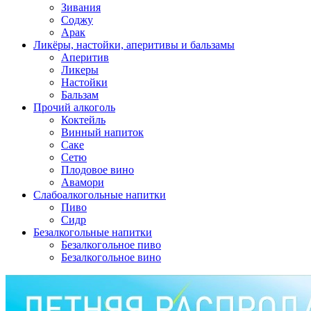
Зивания
Соджу
Арак
Ликёры, настойки, аперитивы и бальзамы
Аперитив
Ликеры
Настойки
Бальзам
Прочий алкоголь
Коктейль
Винный напиток
Саке
Сетю
Плодовое вино
Авамори
Слабоалкогольные напитки
Пиво
Сидр
Безалкогольные напитки
Безалкогольное пиво
Безалкогольное вино