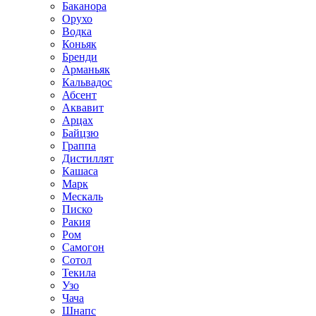
Баканора
Орухо
Водка
Коньяк
Бренди
Арманьяк
Кальвадос
Абсент
Аквавит
Арцах
Байцзю
Граппа
Дистиллят
Кашаса
Марк
Мескаль
Писко
Ракия
Ром
Самогон
Сотол
Текила
Узо
Чача
Шнапс