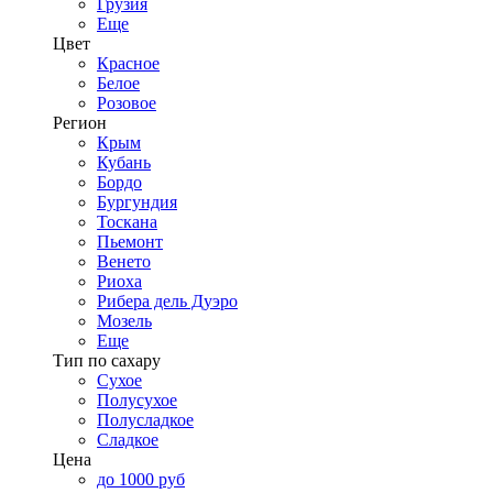
Грузия
Еще
Цвет
Красное
Белое
Розовое
Регион
Крым
Кубань
Бордо
Бургундия
Тоскана
Пьемонт
Венето
Риоха
Рибера дель Дуэро
Мозель
Еще
Тип по сахару
Сухое
Полусухое
Полусладкое
Сладкое
Цена
до 1000 руб