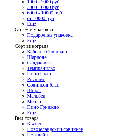
1000 - 3000 руб
3000 - 6000 руб
6000 - 10000 руб
от 10000 руб
Еще
Объем и упаковка
Подарочная упаковка
Еще
Сорт винограда
Каберне Совиньон
Шардоне
Санджовезе
Темпранильо
Пино Нуар
Рислинг
Совиньон блан
Шираз
Мальбек
Мерло
Пино Гриджио
Еще
Вид товара
Кьянти
Новозеландский совиньон
Портвейн