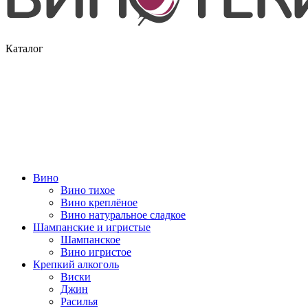
Каталог
Вино
Вино тихое
Вино креплёное
Вино натуральное сладкое
Шампанские и игристые
Шампанское
Вино игристое
Крепкий алкоголь
Виски
Джин
Расилья