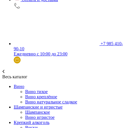
+7 985 410-
90-10
Ежедневно с 10:00 до 23:00
Весь каталог
Вино
Вино тихое
Вино креплёное
Вино натуральное сладкое
Шампанские и игристые
Шампанское
Вино игристое
Крепкий алкоголь
Виски