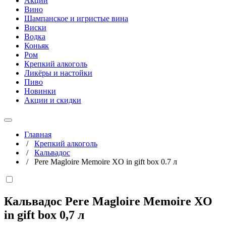
Акции
Вино
Шампанское и игристые вина
Виски
Водка
Коньяк
Ром
Крепкий алкоголь
Ликёры и настойки
Пиво
Новинки
Акции и скидки
Главная
/
Крепкий алкоголь
/
Кальвадос
/
Pere Magloire Memoire XO in gift box 0.7 л
Кальвадос Pere Magloire Memoire XO
in gift box
0,7 л