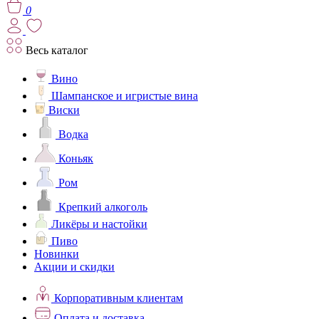
0
Весь каталог
Вино
Шампанское и игристые вина
Виски
Водка
Коньяк
Ром
Крепкий алкоголь
Ликёры и настойки
Пиво
Новинки
Акции и скидки
Корпоративным клиентам
Оплата и доставка