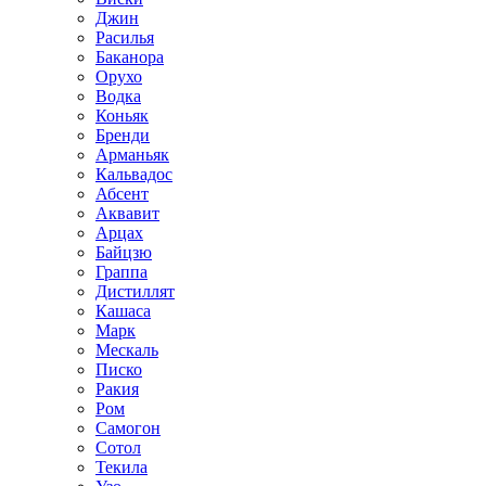
Джин
Расилья
Баканора
Орухо
Водка
Коньяк
Бренди
Арманьяк
Кальвадос
Абсент
Аквавит
Арцах
Байцзю
Граппа
Дистиллят
Кашаса
Марк
Мескаль
Писко
Ракия
Ром
Самогон
Сотол
Текила