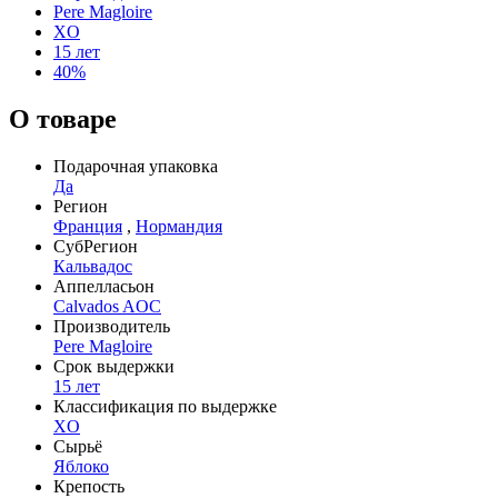
Pere Magloire
XO
15 лет
40%
О товаре
Подарочная упаковка
Да
Регион
Франция
,
Нормандия
СубРегион
Кальвадос
Аппелласьон
Calvados AOC
Производитель
Pere Magloire
Срок выдержки
15 лет
Классификация по выдержке
XO
Сырьё
Яблоко
Крепость