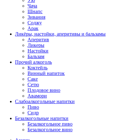
Узо
Чача
Шнапс
Зивания
Соджу
Арак
Ликёры, настойки, аперитивы и бальзамы
Аперитив
Ликеры
Настойки
Бальзам
Прочий алкоголь
Коктейль
Винный напиток
Саке
Сетю
Плодовое вино
Авамори
Слабоалкогольные напитки
Пиво
Сидр
Безалкогольные напитки
Безалкогольное пиво
Безалкогольное вино