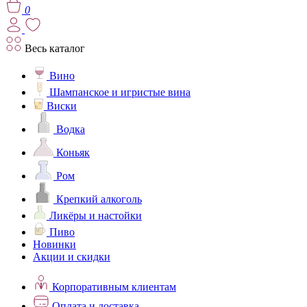
0
Весь каталог
Вино
Шампанское и игристые вина
Виски
Водка
Коньяк
Ром
Крепкий алкоголь
Ликёры и настойки
Пиво
Новинки
Акции и скидки
Корпоративным клиентам
Оплата и доставка