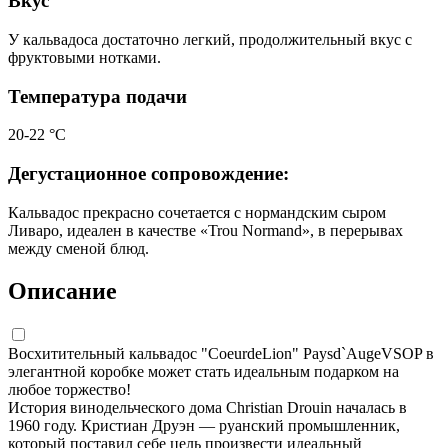
Вкус
У кальвадоса достаточно легкий, продолжительный вкус с
фруктовыми нотками.
Температура подачи
20-22 °С
Дегустационное сопровождение:
Кальвадос прекрасно сочетается с нормандским сыром
Ливаро, идеален в качестве «Trou Normand», в перерывах
между сменой блюд.
Описание
Восхитительный кальвадос "CoeurdeLion" Paysd`AugeVSOP в
элегантной коробке может стать идеальным подарком на
любое торжество!
История винодельческого дома Christian Drouin началась в
1960 году. Кристиан Друэн — руанский промышленник,
который поставил себе цель произвести идеальный