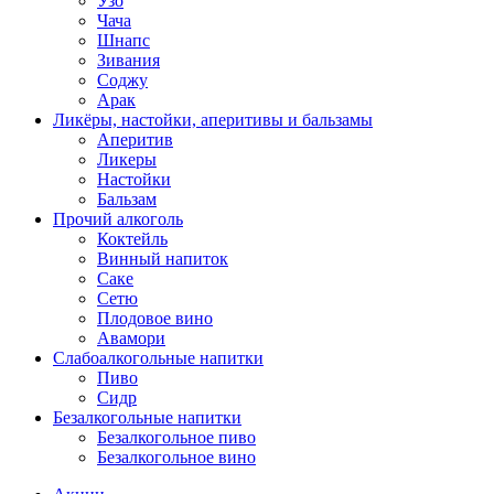
Узо
Чача
Шнапс
Зивания
Соджу
Арак
Ликёры, настойки, аперитивы и бальзамы
Аперитив
Ликеры
Настойки
Бальзам
Прочий алкоголь
Коктейль
Винный напиток
Саке
Сетю
Плодовое вино
Авамори
Слабоалкогольные напитки
Пиво
Сидр
Безалкогольные напитки
Безалкогольное пиво
Безалкогольное вино