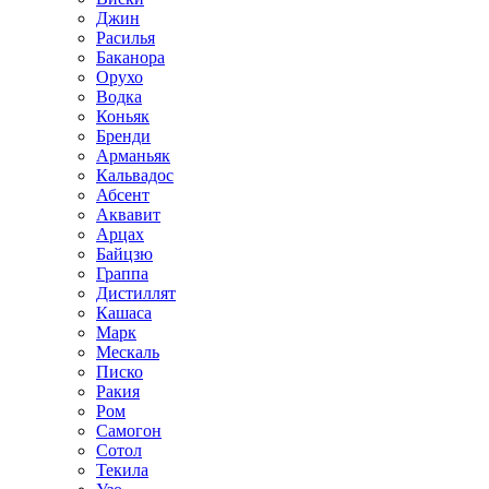
Джин
Расилья
Баканора
Орухо
Водка
Коньяк
Бренди
Арманьяк
Кальвадос
Абсент
Аквавит
Арцах
Байцзю
Граппа
Дистиллят
Кашаса
Марк
Мескаль
Писко
Ракия
Ром
Самогон
Сотол
Текила