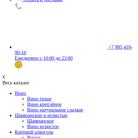
+7 985 410-
90-10
Ежедневно с 10:00 до 23:00
Весь каталог
Вино
Вино тихое
Вино креплёное
Вино натуральное сладкое
Шампанские и игристые
Шампанское
Вино игристое
Крепкий алкоголь
Виски