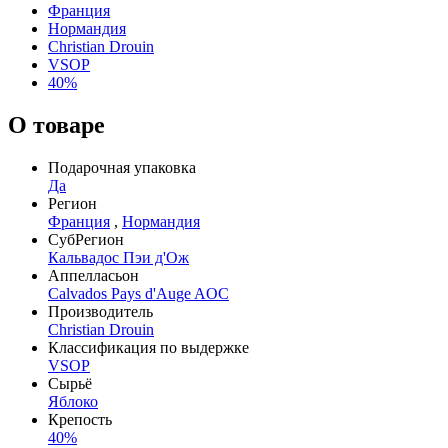
Франция
Нормандия
Christian Drouin
VSOP
40%
О товаре
Подарочная упаковка
Да
Регион
Франция
,
Нормандия
СубРегион
Кальвадос Пэи д'Ож
Аппелласьон
Calvados Pays d'Auge AOC
Производитель
Christian Drouin
Классификация по выдержке
VSOP
Сырьё
Яблоко
Крепость
40%