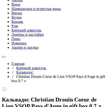
Акции
Вино
Шампанское и игристые вина
Виски
Водка
Коньяк
Ром
Крепкий алкоголь
Ликёры и настойки
Пиво
Новинки
Акции и скидки
Главная
/
Крепкий алкоголь
/
Кальвадос
/
Christian Drouin Coeur de Lion VSOP Pays d'Auge in gift
box 0.7 л
Кальвадос Christian Drouin Coeur de
Lion VSOP Pays d'Auge in gift box
0,7 л