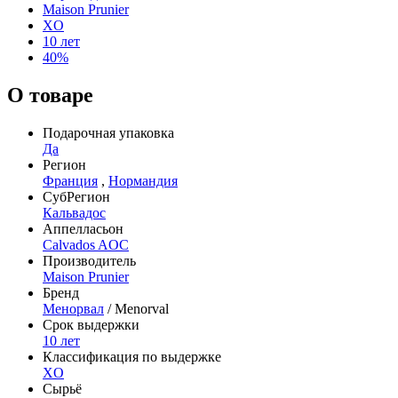
Maison Prunier
XO
10 лет
40%
О товаре
Подарочная упаковка
Да
Регион
Франция
,
Нормандия
СубРегион
Кальвадос
Аппелласьон
Calvados AOC
Производитель
Maison Prunier
Бренд
Менорвал
/ Menorval
Срок выдержки
10 лет
Классификация по выдержке
XO
Сырьё