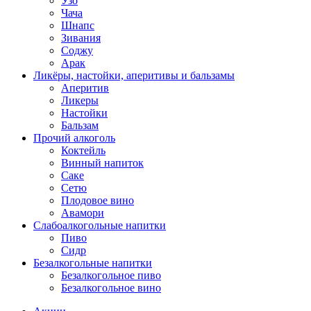
Узо
Чача
Шнапс
Зивания
Соджу
Арак
Ликёры, настойки, аперитивы и бальзамы
Аперитив
Ликеры
Настойки
Бальзам
Прочий алкоголь
Коктейль
Винный напиток
Саке
Сетю
Плодовое вино
Авамори
Слабоалкогольные напитки
Пиво
Сидр
Безалкогольные напитки
Безалкогольное пиво
Безалкогольное вино