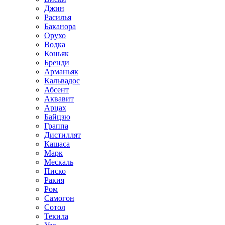
Джин
Расилья
Баканора
Орухо
Водка
Коньяк
Бренди
Арманьяк
Кальвадос
Абсент
Аквавит
Арцах
Байцзю
Граппа
Дистиллят
Кашаса
Марк
Мескаль
Писко
Ракия
Ром
Самогон
Сотол
Текила