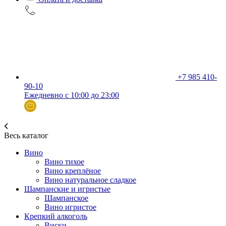
+7 985 410-
90-10
Ежедневно с 10:00 до 23:00
Весь каталог
Вино
Вино тихое
Вино креплёное
Вино натуральное сладкое
Шампанские и игристые
Шампанское
Вино игристое
Крепкий алкоголь
Виски