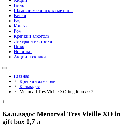
Акции
Вино
Шампанское и игристые вина
Виски
Водка
Коньяк
Ром
Крепкий алкоголь
Ликёры и настойки
Пиво
Новинки
Акции и скидки
Главная
/
Крепкий алкоголь
/
Кальвадос
/
Menorval Tres Vieille XO in gift box 0.7 л
Кальвадос Menorval Tres Vieille XO in
gift box
0,7 л