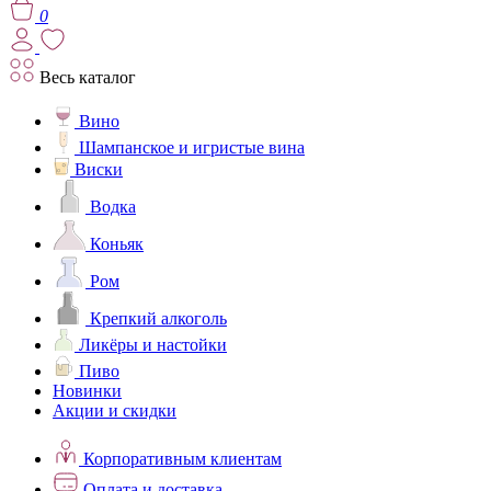
0
Весь каталог
Вино
Шампанское и игристые вина
Виски
Водка
Коньяк
Ром
Крепкий алкоголь
Ликёры и настойки
Пиво
Новинки
Акции и скидки
Корпоративным клиентам
Оплата и доставка