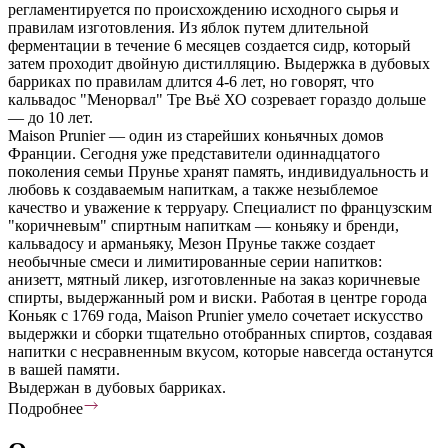
регламентируется по происхождению исходного сырья и
правилам изготовления. Из яблок путем длительной
ферментации в течение 6 месяцев создается сидр, который
затем проходит двойную дистилляцию. Выдержка в дубовых
барриках по правилам длится 4-6 лет, но говорят, что
кальвадос "Менорвал" Тре Вьё ХО созревает гораздо дольше
— до 10 лет.
Maison Prunier — один из старейших коньячных домов
Франции. Сегодня уже представители одиннадцатого
поколения семьи Прунье хранят память, индивидуальность и
любовь к создаваемым напиткам, а также незыблемое
качество и уважение к терруару. Специалист по французским
"коричневым" спиртным напиткам — коньяку и бренди,
кальвадосу и арманьяку, Мезон Прунье также создает
необычные смеси и лимитированные серии напитков:
анизетт, мятный ликер, изготовленные на заказ коричневые
спирты, выдержанный ром и виски. Работая в центре города
Коньяк с 1769 года, Maison Prunier умело сочетает искусство
выдержки и сборки тщательно отобранных спиртов, создавая
напитки с несравненным вкусом, которые навсегда останутся
в вашей памяти.
Выдержан в дубовых барриках.
Подробнее