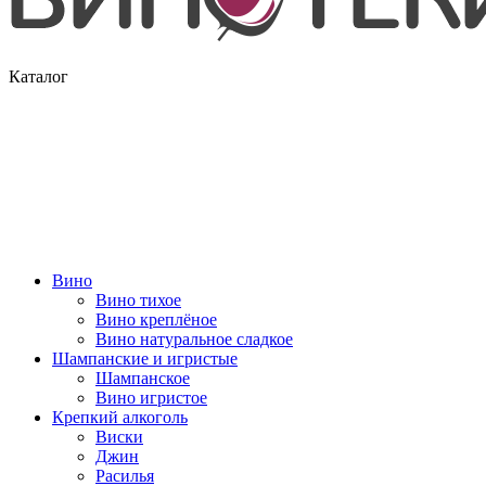
Каталог
Вино
Вино тихое
Вино креплёное
Вино натуральное сладкое
Шампанские и игристые
Шампанское
Вино игристое
Крепкий алкоголь
Виски
Джин
Расилья