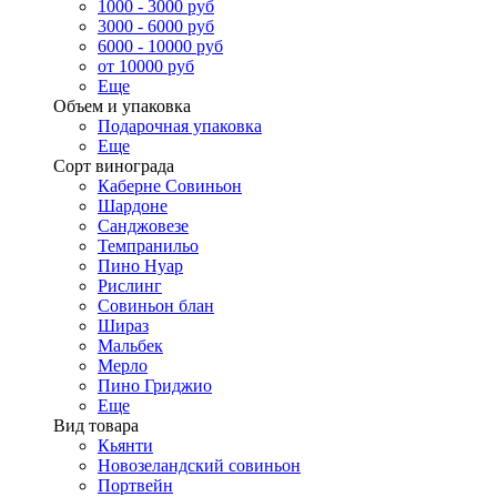
1000 - 3000 руб
3000 - 6000 руб
6000 - 10000 руб
от 10000 руб
Еще
Объем и упаковка
Подарочная упаковка
Еще
Сорт винограда
Каберне Совиньон
Шардоне
Санджовезе
Темпранильо
Пино Нуар
Рислинг
Совиньон блан
Шираз
Мальбек
Мерло
Пино Гриджио
Еще
Вид товара
Кьянти
Новозеландский совиньон
Портвейн