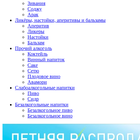
Зивания
Соджу
Арак
Ликёры, настойки, аперитивы и бальзамы
Аперитив
Ликеры
Настойки
Бальзам
Прочий алкоголь
Коктейль
Винный напиток
Саке
Сетю
Плодовое вино
Авамори
Слабоалкогольные напитки
Пиво
Сидр
Безалкогольные напитки
Безалкогольное пиво
Безалкогольное вино