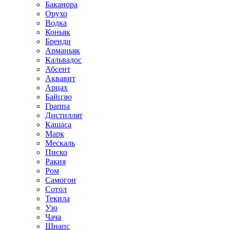
Баканора
Орухо
Водка
Коньяк
Бренди
Арманьяк
Кальвадос
Абсент
Аквавит
Арцах
Байцзю
Граппа
Дистиллят
Кашаса
Марк
Мескаль
Писко
Ракия
Ром
Самогон
Сотол
Текила
Узо
Чача
Шнапс