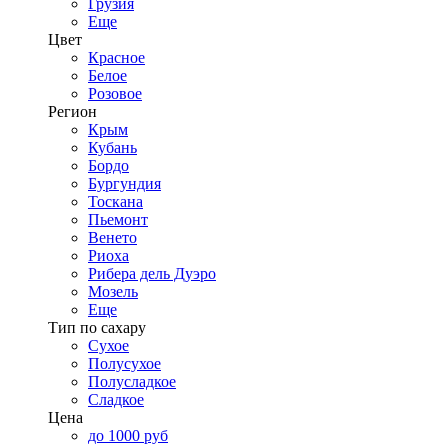
Грузия
Еще
Цвет
Красное
Белое
Розовое
Регион
Крым
Кубань
Бордо
Бургундия
Тоскана
Пьемонт
Венето
Риоха
Рибера дель Дуэро
Мозель
Еще
Тип по сахару
Сухое
Полусухое
Полусладкое
Сладкое
Цена
до 1000 руб