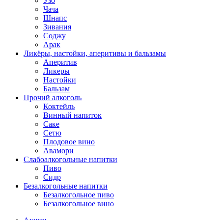
Узо
Чача
Шнапс
Зивания
Соджу
Арак
Ликёры, настойки, аперитивы и бальзамы
Аперитив
Ликеры
Настойки
Бальзам
Прочий алкоголь
Коктейль
Винный напиток
Саке
Сетю
Плодовое вино
Авамори
Слабоалкогольные напитки
Пиво
Сидр
Безалкогольные напитки
Безалкогольное пиво
Безалкогольное вино