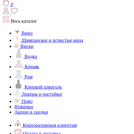
0
Весь каталог
Вино
Шампанское и игристые вина
Виски
Водка
Коньяк
Ром
Крепкий алкоголь
Ликёры и настойки
Пиво
Новинки
Акции и скидки
Корпоративным клиентам
Оплата и доставка