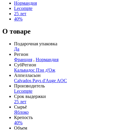
Нормандия
Lecompte
25 лет
40%
О товаре
Подарочная упаковка
Да
Регион
Франция
,
Нормандия
СубРегион
Кальвадос Пэи д'Ож
Аппелласьон
Calvados Pays d'Auge AOC
Производитель
Lecompte
Срок выдержки
25 лет
Сырьё
Яблоко
Крепость
40%
Объем