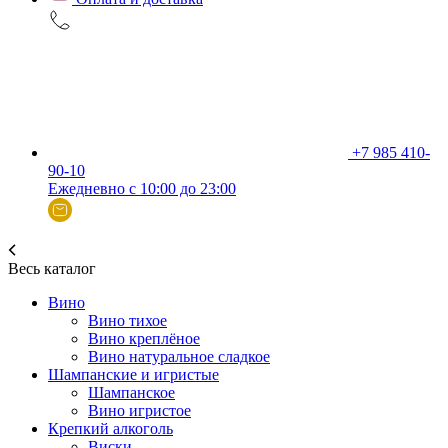
+7 985 410-
90-10
Ежедневно с 10:00 до 23:00
Весь каталог
Вино
Вино тихое
Вино креплёное
Вино натуральное сладкое
Шампанские и игристые
Шампанское
Вино игристое
Крепкий алкоголь
Виски