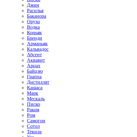
Джин
Расилья
Баканора
Орухо
Водка
Коньяк
Бренди
Арманьяк
Кальвадос
Абсент
Аквавит
Арцах
Байцзю
Граппа
Дистиллят
Кашаса
Марк
Мескаль
Писко
Ракия
Ром
Самогон
Сотол
Текила