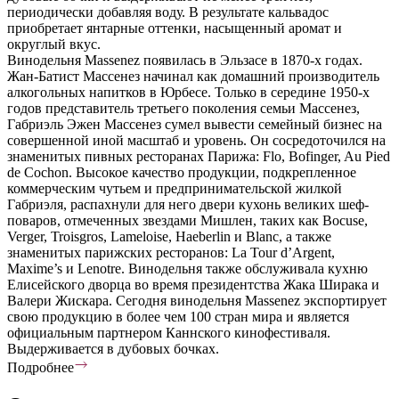
периодически добавляя воду. В результате кальвадос
приобретает янтарные оттенки, насыщенный аромат и
округлый вкус.
Винодельня Massenez появилась в Эльзасе в 1870-х годах.
Жан-Батист Массенез начинал как домашний производитель
алкогольных напитков в Юрбесе. Только в середине 1950-х
годов представитель третьего поколения семьи Массенез,
Габриэль Эжен Массенез сумел вывести семейный бизнес на
совершенной иной масштаб и уровень. Он сосредоточился на
знаменитых пивных ресторанах Парижа: Flo, Bofinger, Au Pied
de Cochon. Высокое качество продукции, подкрепленное
коммерческим чутьем и предпринимательской жилкой
Габриэля, распахнули для него двери кухонь великих шеф-
поваров, отмеченных звездами Мишлен, таких как Bocuse,
Verger, Troisgros, Lameloise, Haeberlin и Blanc, а также
знаменитых парижских ресторанов: La Tour d’Argent,
Maxime’s и Lenotre. Винодельня также обслуживала кухню
Елисейского дворца во время президентства Жака Ширака и
Валери Жискара. Сегодня винодельня Massenez экспортирует
свою продукцию в более чем 100 стран мира и является
официальным партнером Каннского кинофестиваля.
Выдерживается в дубовых бочках.
Подробнее