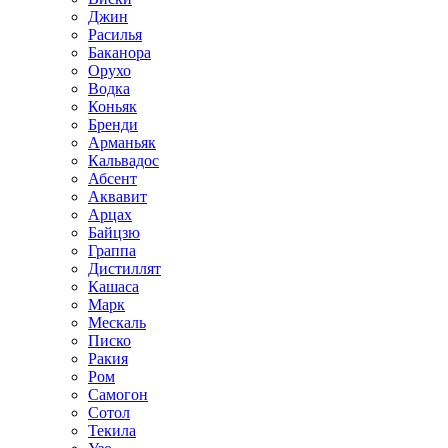
Джин
Расилья
Баканора
Орухо
Водка
Коньяк
Бренди
Арманьяк
Кальвадос
Абсент
Аквавит
Арцах
Байцзю
Граппа
Дистиллят
Кашаса
Марк
Мескаль
Писко
Ракия
Ром
Самогон
Сотол
Текила