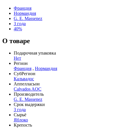
Франция
Нормандия
G. E. Massenez
3 года
40%
О товаре
Подарочная упаковка
Нет
Регион
Франция
,
Нормандия
СубРегион
Кальвадос
Аппелласьон
Calvados AOC
Производитель
G. E. Massenez
Срок выдержки
3 года
Сырьё
Яблоко
Крепость