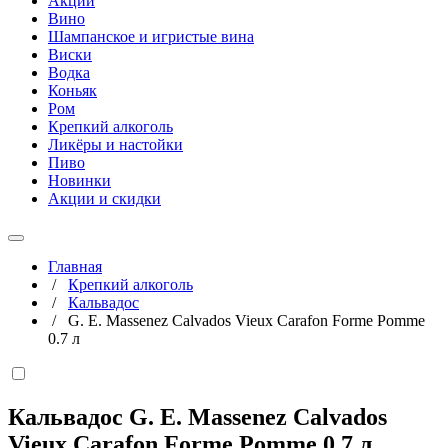
Акции
Вино
Шампанское и игристые вина
Виски
Водка
Коньяк
Ром
Крепкий алкоголь
Ликёры и настойки
Пиво
Новинки
Акции и скидки
Главная
/
Крепкий алкоголь
/
Кальвадос
/
G. E. Massenez Calvados Vieux Carafon Forme Pomme
0.7 л
Кальвадос G. E. Massenez Calvados
Vieux Carafon Forme Pomme
0,7 л