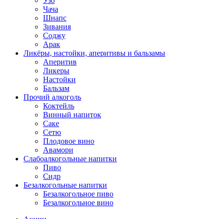
Узо
Чача
Шнапс
Зивания
Соджу
Арак
Ликёры, настойки, аперитивы и бальзамы
Аперитив
Ликеры
Настойки
Бальзам
Прочий алкоголь
Коктейль
Винный напиток
Саке
Сетю
Плодовое вино
Авамори
Слабоалкогольные напитки
Пиво
Сидр
Безалкогольные напитки
Безалкогольное пиво
Безалкогольное вино