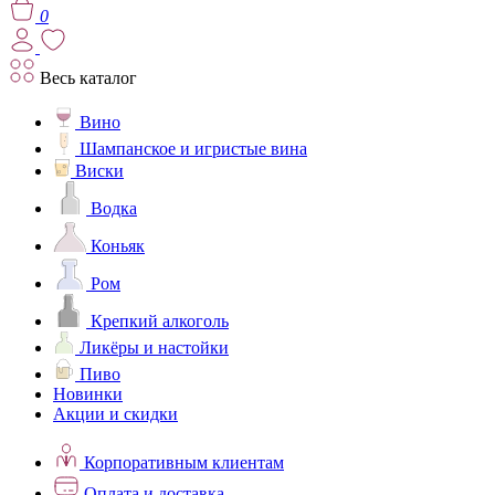
0
Весь каталог
Вино
Шампанское и игристые вина
Виски
Водка
Коньяк
Ром
Крепкий алкоголь
Ликёры и настойки
Пиво
Новинки
Акции и скидки
Корпоративным клиентам
Оплата и доставка