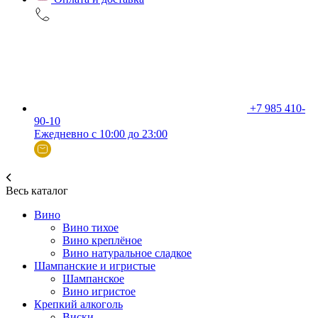
+7 985 410-
90-10
Ежедневно с 10:00 до 23:00
Весь каталог
Вино
Вино тихое
Вино креплёное
Вино натуральное сладкое
Шампанские и игристые
Шампанское
Вино игристое
Крепкий алкоголь
Виски