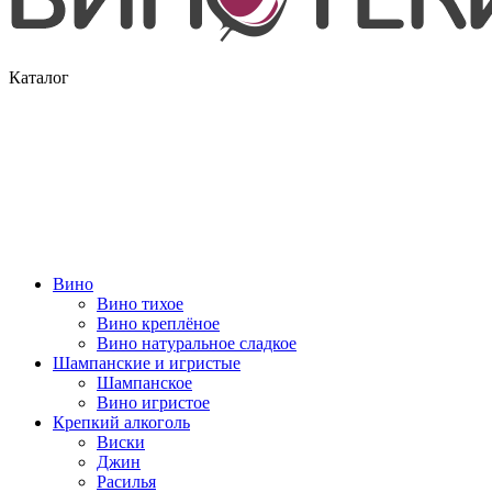
Каталог
Вино
Вино тихое
Вино креплёное
Вино натуральное сладкое
Шампанские и игристые
Шампанское
Вино игристое
Крепкий алкоголь
Виски
Джин
Расилья