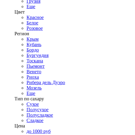
Грузия
Еще
Цвет
Красное
Белое
Розовое
Регион
Крым
Кубань
Бордо
Бургундия
Тоскана
Пьемонт
Венето
Риоха
Рибера дель Дуэро
Мозель
Еще
Тип по сахару
Сухое
Полусухое
Полусладкое
Сладкое
Цена
до 1000 руб