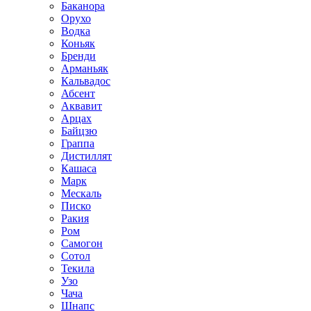
Баканора
Орухо
Водка
Коньяк
Бренди
Арманьяк
Кальвадос
Абсент
Аквавит
Арцах
Байцзю
Граппа
Дистиллят
Кашаса
Марк
Мескаль
Писко
Ракия
Ром
Самогон
Сотол
Текила
Узо
Чача
Шнапс