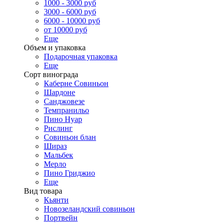
1000 - 3000 руб
3000 - 6000 руб
6000 - 10000 руб
от 10000 руб
Еще
Объем и упаковка
Подарочная упаковка
Еще
Сорт винограда
Каберне Совиньон
Шардоне
Санджовезе
Темпранильо
Пино Нуар
Рислинг
Совиньон блан
Шираз
Мальбек
Мерло
Пино Гриджио
Еще
Вид товара
Кьянти
Новозеландский совиньон
Портвейн