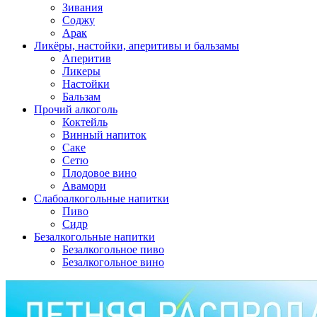
Зивания
Соджу
Арак
Ликёры, настойки, аперитивы и бальзамы
Аперитив
Ликеры
Настойки
Бальзам
Прочий алкоголь
Коктейль
Винный напиток
Саке
Сетю
Плодовое вино
Авамори
Слабоалкогольные напитки
Пиво
Сидр
Безалкогольные напитки
Безалкогольное пиво
Безалкогольное вино