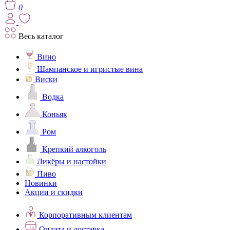
0
Весь каталог
Вино
Шампанское и игристые вина
Виски
Водка
Коньяк
Ром
Крепкий алкоголь
Ликёры и настойки
Пиво
Новинки
Акции и скидки
Корпоративным клиентам
Оплата и доставка