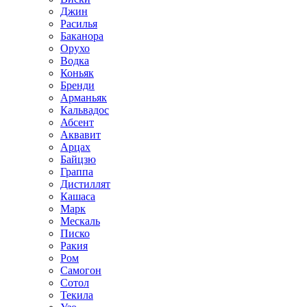
Джин
Расилья
Баканора
Орухо
Водка
Коньяк
Бренди
Арманьяк
Кальвадос
Абсент
Аквавит
Арцах
Байцзю
Граппа
Дистиллят
Кашаса
Марк
Мескаль
Писко
Ракия
Ром
Самогон
Сотол
Текила