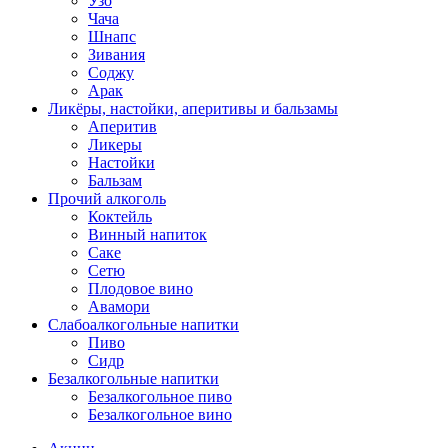
Узо
Чача
Шнапс
Зивания
Соджу
Арак
Ликёры, настойки, аперитивы и бальзамы
Аперитив
Ликеры
Настойки
Бальзам
Прочий алкоголь
Коктейль
Винный напиток
Саке
Сетю
Плодовое вино
Авамори
Слабоалкогольные напитки
Пиво
Сидр
Безалкогольные напитки
Безалкогольное пиво
Безалкогольное вино