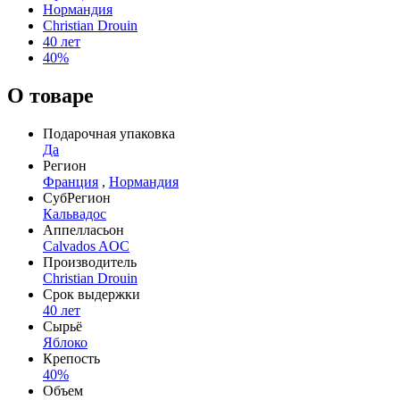
Нормандия
Christian Drouin
40 лет
40%
О товаре
Подарочная упаковка
Да
Регион
Франция
,
Нормандия
СубРегион
Кальвадос
Аппелласьон
Calvados AOC
Производитель
Christian Drouin
Срок выдержки
40 лет
Сырьё
Яблоко
Крепость
40%
Объем