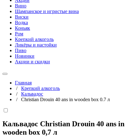
Акции
Вино
Шампанское и игристые вина
Виски
Водка
Коньяк
Ром
Крепкий алкоголь
Ликёры и настойки
Пиво
Новинки
Акции и скидки
Главная
/
Крепкий алкоголь
/
Кальвадос
/
Christian Drouin 40 ans in wooden box 0.7 л
Кальвадос Christian Drouin 40 ans in
wooden box
0,7 л