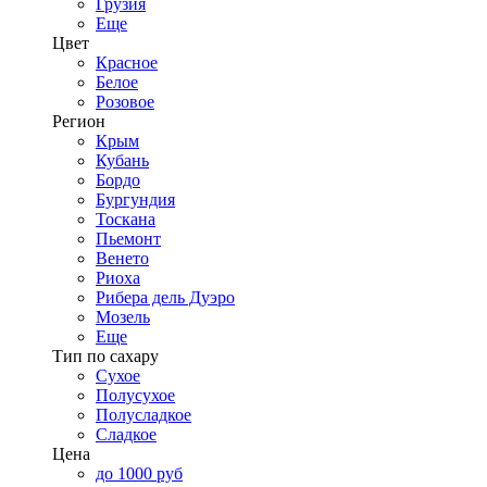
Грузия
Еще
Цвет
Красное
Белое
Розовое
Регион
Крым
Кубань
Бордо
Бургундия
Тоскана
Пьемонт
Венето
Риоха
Рибера дель Дуэро
Мозель
Еще
Тип по сахару
Сухое
Полусухое
Полусладкое
Сладкое
Цена
до 1000 руб