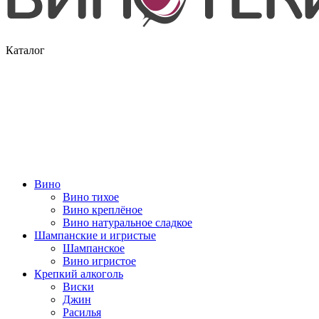
Каталог
Вино
Вино тихое
Вино креплёное
Вино натуральное сладкое
Шампанские и игристые
Шампанское
Вино игристое
Крепкий алкоголь
Виски
Джин
Расилья