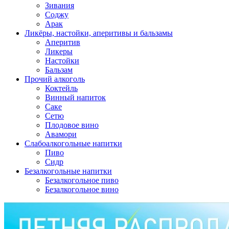
Зивания
Соджу
Арак
Ликёры, настойки, аперитивы и бальзамы
Аперитив
Ликеры
Настойки
Бальзам
Прочий алкоголь
Коктейль
Винный напиток
Саке
Сетю
Плодовое вино
Авамори
Слабоалкогольные напитки
Пиво
Сидр
Безалкогольные напитки
Безалкогольное пиво
Безалкогольное вино