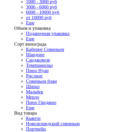
1000 - 3000 руб
3000 - 6000 руб
6000 - 10000 руб
от 10000 руб
Еще
Объем и упаковка
Подарочная упаковка
Еще
Сорт винограда
Каберне Совиньон
Шардоне
Санджовезе
Темпранильо
Пино Нуар
Рислинг
Совиньон блан
Шираз
Мальбек
Мерло
Пино Гриджио
Еще
Вид товара
Кьянти
Новозеландский совиньон
Портвейн