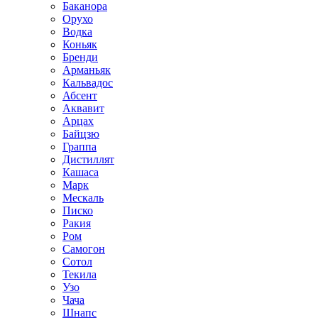
Баканора
Орухо
Водка
Коньяк
Бренди
Арманьяк
Кальвадос
Абсент
Аквавит
Арцах
Байцзю
Граппа
Дистиллят
Кашаса
Марк
Мескаль
Писко
Ракия
Ром
Самогон
Сотол
Текила
Узо
Чача
Шнапс