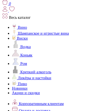
0
Весь каталог
Вино
Шампанское и игристые вина
Виски
Водка
Коньяк
Ром
Крепкий алкоголь
Ликёры и настойки
Пиво
Новинки
Акции и скидки
Корпоративным клиентам
Оплата и доставка