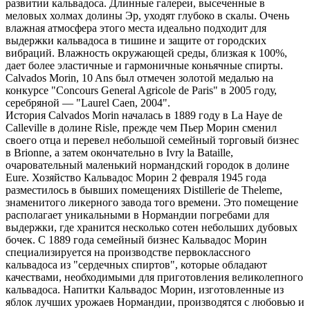
развитии кальвадоса. Длинные галереи, высеченные в
меловых холмах долины Эр, уходят глубоко в скалы. Очень
влажная атмосфера этого места идеально подходит для
выдержки кальвадоса в тишине и защите от городских
вибраций. Влажность окружающей среды, близкая к 100%,
дает более эластичные и гармоничные коньячные спирты.
Calvados Morin, 10 Ans был отмечен золотой медалью на
конкурсе "Concours General Agricole de Paris" в 2005 году,
серебряной — "Laurel Caen, 2004".
История Calvados Morin началась в 1889 году в La Haye de
Calleville в долине Risle, прежде чем Пьер Морин сменил
своего отца и перевел небольшой семейный торговый бизнес
в Brionne, а затем окончательно в Ivry la Bataille,
очаровательный маленький нормандский городок в долине
Eure. Хозяйство Кальвадос Морин 2 февраля 1945 года
разместилось в бывших помещениях Distillerie de Theleme,
знаменитого ликерного завода того времени. Это помещение
располагает уникальными в Нормандии погребами для
выдержки, где хранится несколько сотен небольших дубовых
бочек. С 1889 года семейный бизнес Кальвадос Морин
специализируется на производстве первоклассного
кальвадоса из "сердечных спиртов", которые обладают
качествами, необходимыми для приготовления великолепного
кальвадоса. Напитки Кальвадос Морин, изготовленные из
яблок лучших урожаев Нормандии, производятся с любовью и