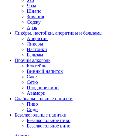
Узо
Чача
Шнапс
Зивания
Соджу
Арак
Ликёры, настойки, аперитивы и бальзамы
Аперитив
Ликеры
Настойки
Бальзам
Прочий алкоголь
Коктейль
Винный напиток
Саке
Сетю
Плодовое вино
Авамори
Слабоалкогольные напитки
Пиво
Сидр
Безалкогольные напитки
Безалкогольное пиво
Безалкогольное вино