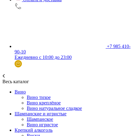
+7 985 410-
90-10
Ежедневно с 10:00 до 23:00
Весь каталог
Вино
Вино тихое
Вино креплёное
Вино натуральное сладкое
Шампанские и игристые
Шампанское
Вино игристое
Крепкий алкоголь
Виски