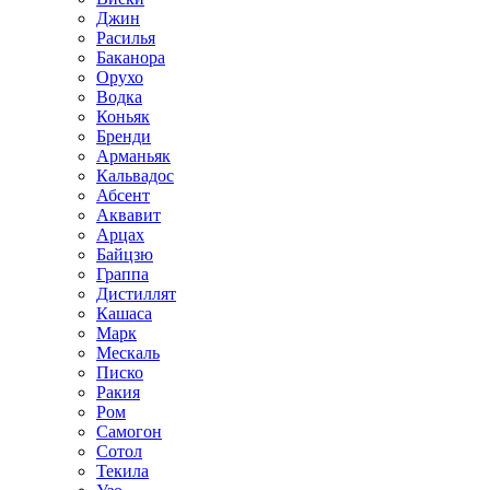
Джин
Расилья
Баканора
Орухо
Водка
Коньяк
Бренди
Арманьяк
Кальвадос
Абсент
Аквавит
Арцах
Байцзю
Граппа
Дистиллят
Кашаса
Марк
Мескаль
Писко
Ракия
Ром
Самогон
Сотол
Текила