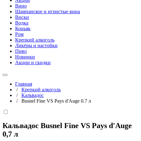
Акции
Вино
Шампанское и игристые вина
Виски
Водка
Коньяк
Ром
Крепкий алкоголь
Ликёры и настойки
Пиво
Новинки
Акции и скидки
Главная
/
Крепкий алкоголь
/
Кальвадос
/
Busnel Fine VS Pays d'Auge 0.7 л
Кальвадос Busnel Fine VS Pays d'Auge
0,7 л