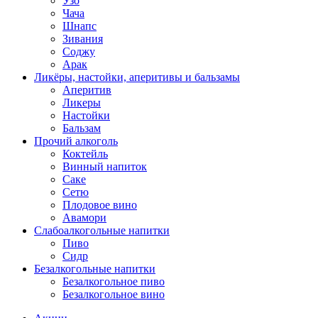
Узо
Чача
Шнапс
Зивания
Соджу
Арак
Ликёры, настойки, аперитивы и бальзамы
Аперитив
Ликеры
Настойки
Бальзам
Прочий алкоголь
Коктейль
Винный напиток
Саке
Сетю
Плодовое вино
Авамори
Слабоалкогольные напитки
Пиво
Сидр
Безалкогольные напитки
Безалкогольное пиво
Безалкогольное вино