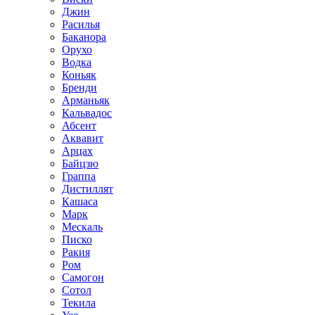
Джин
Расилья
Баканора
Орухо
Водка
Коньяк
Бренди
Арманьяк
Кальвадос
Абсент
Аквавит
Арцах
Байцзю
Граппа
Дистиллят
Кашаса
Марк
Мескаль
Писко
Ракия
Ром
Самогон
Сотол
Текила