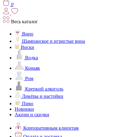
0
Весь каталог
Вино
Шампанское и игристые вина
Виски
Водка
Коньяк
Ром
Крепкий алкоголь
Ликёры и настойки
Пиво
Новинки
Акции и скидки
Корпоративным клиентам
Оплата и доставка