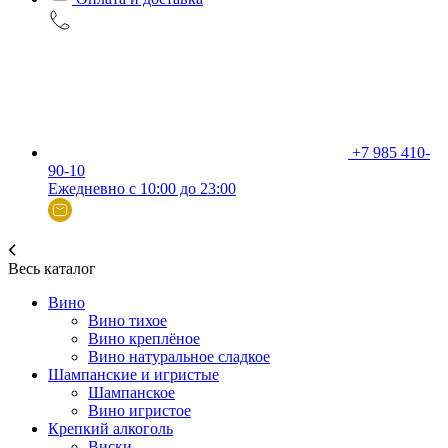
+7 985 410-
90-10
Ежедневно с 10:00 до 23:00
Весь каталог
Вино
Вино тихое
Вино креплёное
Вино натуральное сладкое
Шампанские и игристые
Шампанское
Вино игристое
Крепкий алкоголь
Виски