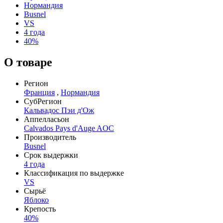
Нормандия
Busnel
VS
4 года
40%
О товаре
Регион
Франция
,
Нормандия
СубРегион
Кальвадос Пэи д'Ож
Аппелласьон
Calvados Pays d'Auge AOC
Производитель
Busnel
Срок выдержки
4 года
Классификация по выдержке
VS
Сырьё
Яблоко
Крепость
40%