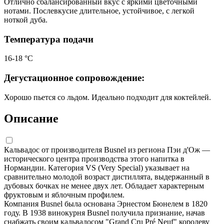
Отлично сбалансированный вкус с яркими цветочными
нотами. Послевкусие длительное, устойчивое, с легкой
ноткой дуба.
Температура подачи
16-18 °С
Дегустационное сопровождение:
Хорошо пьется со льдом. Идеально подходит для коктейлей.
Описание
Кальвадос от производителя Busnel из региона Пэи д'Ож —
исторического центра производства этого напитка в
Нормандии. Категория VS (Very Special) указывает на
сравнительно молодой возраст дистиллята, выдержанный в
дубовых бочках не менее двух лет. Обладает характерным
фруктовым и яблочным профилем.
Компания Busnel была основана Эрнестом Бюнелем в 1820
году. В 1938 винокурня Busnel получила признание, начав
снабжать своим кальвадосом "Grand Cru Pré Neuf" королеву