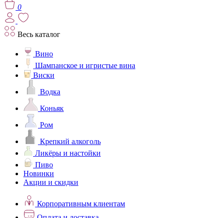
0
Весь каталог
Вино
Шампанское и игристые вина
Виски
Водка
Коньяк
Ром
Крепкий алкоголь
Ликёры и настойки
Пиво
Новинки
Акции и скидки
Корпоративным клиентам
Оплата и доставка