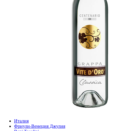
Италия
Фриули-Венеция Джулия