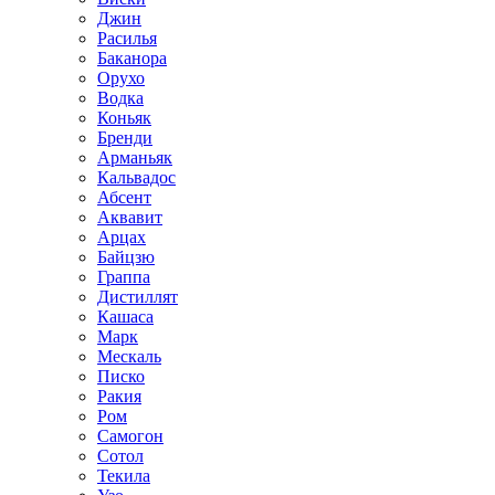
Джин
Расилья
Баканора
Орухо
Водка
Коньяк
Бренди
Арманьяк
Кальвадос
Абсент
Аквавит
Арцах
Байцзю
Граппа
Дистиллят
Кашаса
Марк
Мескаль
Писко
Ракия
Ром
Самогон
Сотол
Текила