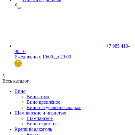
+7 985 410-
90-10
Ежедневно с 10:00 до 23:00
Весь каталог
Вино
Вино тихое
Вино креплёное
Вино натуральное сладкое
Шампанские и игристые
Шампанское
Вино игристое
Крепкий алкоголь
Виски