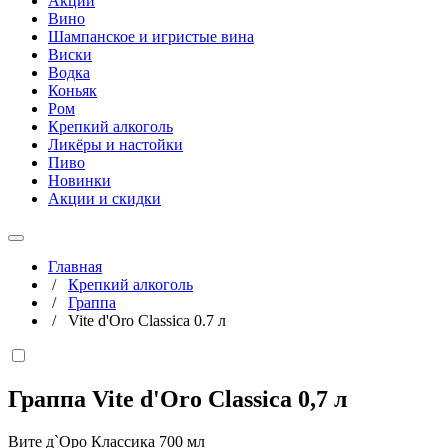
Акции
Вино
Шампанское и игристые вина
Виски
Водка
Коньяк
Ром
Крепкий алкоголь
Ликёры и настойки
Пиво
Новинки
Акции и скидки
Главная
/
Крепкий алкоголь
/
Граппа
/
Vite d'Oro Classica 0.7 л
Граппа Vite d'Oro Classica
0,7 л
Вите д`Оро Классика 700 мл