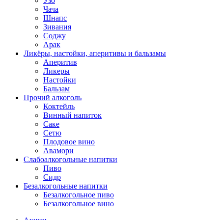
Узо
Чача
Шнапс
Зивания
Соджу
Арак
Ликёры, настойки, аперитивы и бальзамы
Аперитив
Ликеры
Настойки
Бальзам
Прочий алкоголь
Коктейль
Винный напиток
Саке
Сетю
Плодовое вино
Авамори
Слабоалкогольные напитки
Пиво
Сидр
Безалкогольные напитки
Безалкогольное пиво
Безалкогольное вино