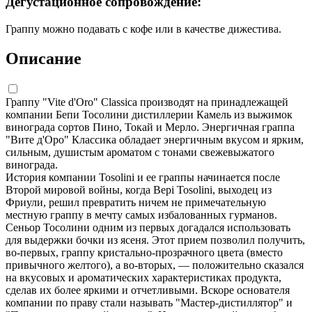
Дегустационное сопровождение:
Граппу можно подавать с кофе или в качестве дижестива.
Описание
Граппу "Vite d'Oro" Classica производят на принадлежащей
компании Бепи Тосолини дистиллерии Камель из выжимок
винограда сортов Пино, Токай и Мерло. Энергичная граппа
"Вите д'Оро" Классика обладает энергичным вкусом и ярким,
сильным, душистым ароматом с тонами свежевыжатого
винограда.
История компании Tosolini и ее граппы начинается после
Второй мировой войны, когда Bepi Tosolini, выходец из
Фриули, решил превратить ничем не примечательную
местную граппу в мечту самых избалованных гурманов.
Сеньор Тосолини одним из первых догадался использовать
для выдержки бочки из ясеня. Этот прием позволил получить,
во-первых, граппу кристально-прозрачного цвета (вместо
привычного желтого), а во-вторых, — положительно сказался
на вкусовых и ароматических характеристиках продукта,
сделав их более яркими и отчетливыми. Вскоре основателя
компании по праву стали называть "Мастер-дистиллятор" и