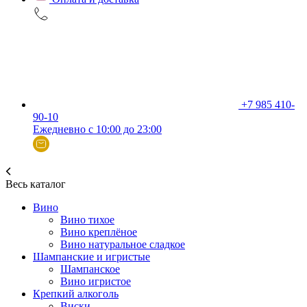
+7 985 410-
90-10
Ежедневно с 10:00 до 23:00
Весь каталог
Вино
Вино тихое
Вино креплёное
Вино натуральное сладкое
Шампанские и игристые
Шампанское
Вино игристое
Крепкий алкоголь
Виски