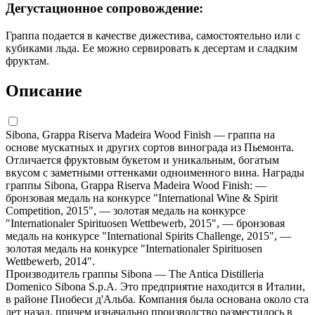
Дегустационное сопровождение:
Граппа подается в качестве дижестива, самостоятельно или с
кубиками льда. Ее можно сервировать к десертам и сладким
фруктам.
Описание
Sibona, Grappa Riserva Madeira Wood Finish — граппа на
основе мускатных и других сортов винограда из Пьемонта.
Отличается фруктовым букетом и уникальным, богатым
вкусом с заметными оттенками одноименного вина. Награды
граппы Sibona, Grappa Riserva Madeira Wood Finish: —
бронзовая медаль на конкурсе "International Wine & Spirit
Competition, 2015", — золотая медаль на конкурсе
"Internationaler Spirituosen Wettbewerb, 2015", — бронзовая
медаль на конкурсе "International Spirits Challenge, 2015", —
золотая медаль на конкурсе "Internationaler Spirituosen
Wettbewerb, 2014".
Производитель граппы Sibona — The Antica Distilleria
Domenico Sibona S.p.A. Это предприятие находится в Италии,
в районе Пиобеси д'Альба. Компания была основана около ста
лет назад, причем изначально производство разместилось в