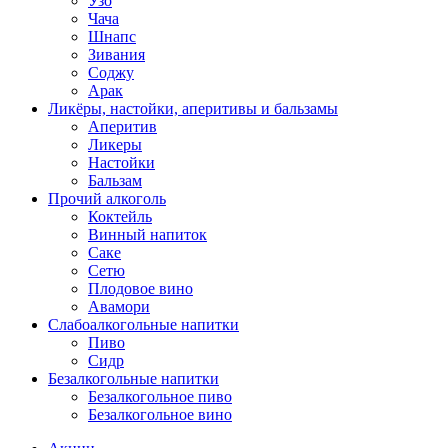
Узо
Чача
Шнапс
Зивания
Соджу
Арак
Ликёры, настойки, аперитивы и бальзамы
Аперитив
Ликеры
Настойки
Бальзам
Прочий алкоголь
Коктейль
Винный напиток
Саке
Сетю
Плодовое вино
Авамори
Слабоалкогольные напитки
Пиво
Сидр
Безалкогольные напитки
Безалкогольное пиво
Безалкогольное вино