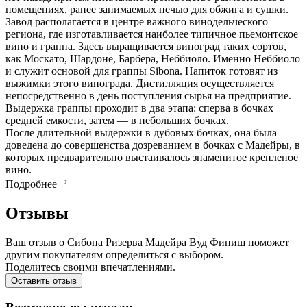
помещениях, ранее занимаемых печью для обжига и сушки.
Завод располагается в центре важного винодельческого
региона, где изготавливается наиболее типичное пьемонтское
вино и граппа. Здесь выращивается виноград таких сортов,
как Москато, Шардоне, Барбера, Неббиоло. Именно Неббиоло
и служит основой для граппы Sibona. Напиток готовят из
выжимки этого винограда. Дистилляция осуществляется
непосредственно в день поступления сырья на предприятие.
Выдержка граппы проходит в два этапа: сперва в бочках
средней емкости, затем — в небольших бочках.
После длительной выдержки в дубовых бочках, она была
доведена до совершенства дозреванием в бочках с Мадейры, в
которых предварительно выстаивалось знаменитое крепленое
вино.
Подробнее
Отзывы
Ваш отзыв о Сибона Ризерва Мадейра Вуд Финиш поможет
другим покупателям определиться с выбором.
Поделитесь своими впечатлениями.
Оставить отзыв