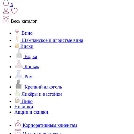
0
Весь каталог
Вино
Шампанское и игристые вина
Виски
Водка
Коньяк
Ром
Крепкий алкоголь
Ликёры и настойки
Пиво
Новинки
Акции и скидки
Корпоративным клиентам
Оплата и доставка