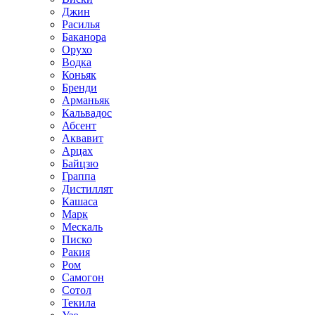
Джин
Расилья
Баканора
Орухо
Водка
Коньяк
Бренди
Арманьяк
Кальвадос
Абсент
Аквавит
Арцах
Байцзю
Граппа
Дистиллят
Кашаса
Марк
Мескаль
Писко
Ракия
Ром
Самогон
Сотол
Текила