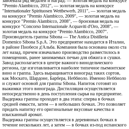
завоевала ряд медалей и наград: — золотая медаль на конкурсе
"Premio Alambicco, 2012", — золотая медаль на конкурсе
"Internationaler Spirituosen Wettbewerb, 2011", — золотая медаль
на конкурсе "Premio Alambicco, 2009", — золотая медаль на
конкурсе "Premio Alambicco, 2008", — бронзовая медаль на
конкурсе "Concorso Internazionale Acquaviti d'Oro, 2008", —
золотая медаль на конкурсе "Premio Alambicco, 2007".
Производитель граппы Sibona — The Antica Distilleria
Domenico Sibona S.p.A. Это предприятие находится в Италии,
в районе Пиобеси д'Альба. Компания была основана около ста
лет назад, причем изначально производство разместилось в
помещениях, ранее занимаемых печью для обжига и сушки.
Завод располагается в центре важного винодельческого
региона, где изготавливается наиболее типичное пьемонтское
вино и граппа. Здесь выращивается виноград таких сортов,
как Москато, Шардоне, Барбера, Неббиоло. Именно Неббиоло
и служит основой для граппы Sibona. Напиток готовят из
выжимки этого винограда. Дистилляция осуществляется
непосредственно в день поступления сырья на предприятие.
Выдержка граппы проходит в два этапа: сперва в бочках
средней емкости, затем — в небольших бочках. Это позволяет
придать напитку его оригинальные вкусовые качества и
изысканный аромат.
Выдержка граппы осуществляется в деревянных бочках в
течение нескольких лет, а затем — в бочках из-под испанского