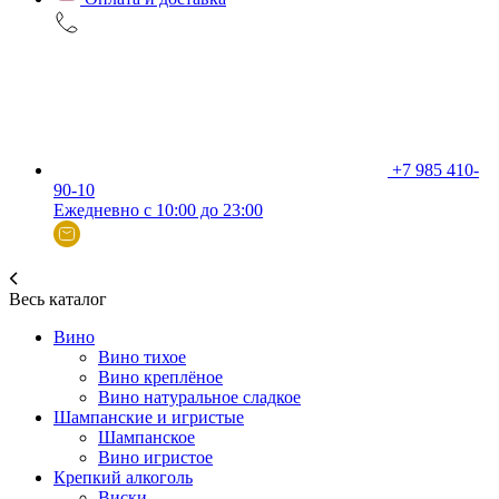
+7 985 410-
90-10
Ежедневно с 10:00 до 23:00
Весь каталог
Вино
Вино тихое
Вино креплёное
Вино натуральное сладкое
Шампанские и игристые
Шампанское
Вино игристое
Крепкий алкоголь
Виски