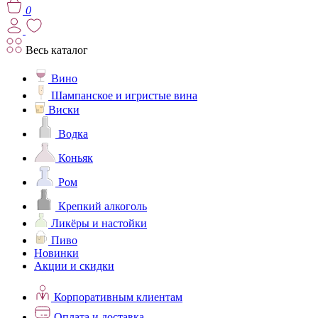
0
Весь каталог
Вино
Шампанское и игристые вина
Виски
Водка
Коньяк
Ром
Крепкий алкоголь
Ликёры и настойки
Пиво
Новинки
Акции и скидки
Корпоративным клиентам
Оплата и доставка