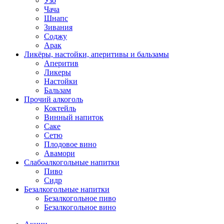
Узо
Чача
Шнапс
Зивания
Соджу
Арак
Ликёры, настойки, аперитивы и бальзамы
Аперитив
Ликеры
Настойки
Бальзам
Прочий алкоголь
Коктейль
Винный напиток
Саке
Сетю
Плодовое вино
Авамори
Слабоалкогольные напитки
Пиво
Сидр
Безалкогольные напитки
Безалкогольное пиво
Безалкогольное вино