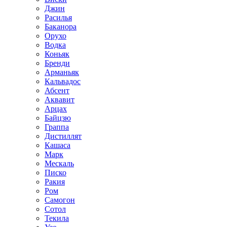
Джин
Расилья
Баканора
Орухо
Водка
Коньяк
Бренди
Арманьяк
Кальвадос
Абсент
Аквавит
Арцах
Байцзю
Граппа
Дистиллят
Кашаса
Марк
Мескаль
Писко
Ракия
Ром
Самогон
Сотол
Текила