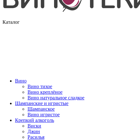
Каталог
Вино
Вино тихое
Вино креплёное
Вино натуральное сладкое
Шампанские и игристые
Шампанское
Вино игристое
Крепкий алкоголь
Виски
Джин
Расилья