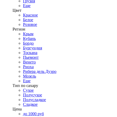
Грузия
Еще
Цвет
Красное
Белое
Розовое
Регион
Крым
Кубань
Бордо
Бургундия
Тоскана
Пьемонт
Венето
Риоха
Рибера дель Дуэро
Мозель
Еще
Тип по сахару
Сухое
Полусухое
Полусладкое
Сладкое
Цена
до 1000 руб