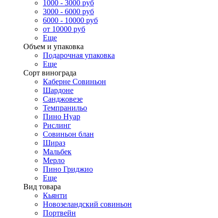
1000 - 3000 руб
3000 - 6000 руб
6000 - 10000 руб
от 10000 руб
Еще
Объем и упаковка
Подарочная упаковка
Еще
Сорт винограда
Каберне Совиньон
Шардоне
Санджовезе
Темпранильо
Пино Нуар
Рислинг
Совиньон блан
Шираз
Мальбек
Мерло
Пино Гриджио
Еще
Вид товара
Кьянти
Новозеландский совиньон
Портвейн