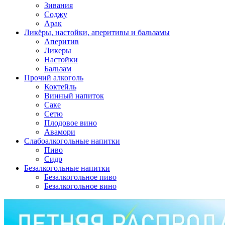
Зивания
Соджу
Арак
Ликёры, настойки, аперитивы и бальзамы
Аперитив
Ликеры
Настойки
Бальзам
Прочий алкоголь
Коктейль
Винный напиток
Саке
Сетю
Плодовое вино
Авамори
Слабоалкогольные напитки
Пиво
Сидр
Безалкогольные напитки
Безалкогольное пиво
Безалкогольное вино