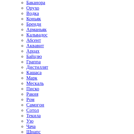
Баканора
Орухо
Водка
Коньяк
Бренди
Арманьяк
Кальвадос
Абсент
Аквавит
Арцах
Байцзю
Граппа
Дистиллят
Кашаса
Марк
Мескаль
Писко
Ракия
Ром
Самогон
Сотол
Текила
Узо
Чача
Шнапс