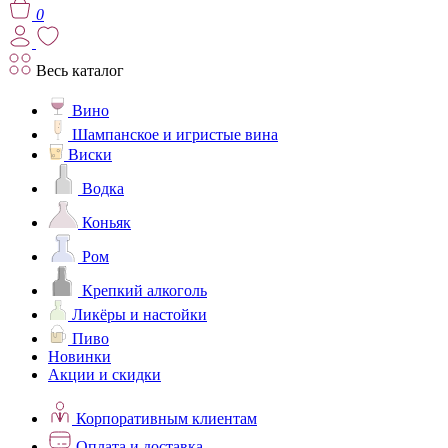
0
Весь каталог
Вино
Шампанское и игристые вина
Виски
Водка
Коньяк
Ром
Крепкий алкоголь
Ликёры и настойки
Пиво
Новинки
Акции и скидки
Корпоративным клиентам
Оплата и доставка