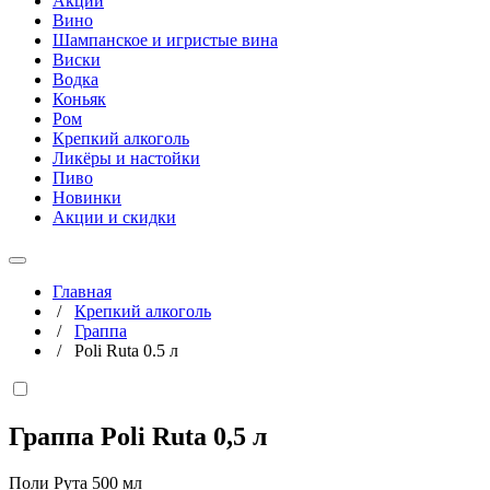
Акции
Вино
Шампанское и игристые вина
Виски
Водка
Коньяк
Ром
Крепкий алкоголь
Ликёры и настойки
Пиво
Новинки
Акции и скидки
Главная
/
Крепкий алкоголь
/
Граппа
/
Poli Ruta 0.5 л
Граппа Poli Ruta
0,5 л
Поли Рута 500 мл