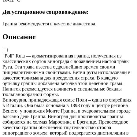
Дегустационное сопровождение:
Граппа рекомендуется в качестве дижестива.
Описание
"Poli" Ruta — ароматизированная граппа, полученная из
классических сортов винограда с добавлением настоя травы
Рута. Эта трава изестна с древнейших времен своими
пищеварительными свойствами. Ветви руты использовали в
качестве талисмана для преодоления страха. В каждую
бутылку граппы добавлена веточка этой целебной травы.
Напиток рекомендуется наливать в специальные бокалы
тюльпанообразной формы.
Винокурня, принадлежащая семье Поли – одна из старейших
в Италии. Она была основана в 1898 году в центре региона
Венето, у подножия Монте Граппа, в очаровательном городе
Бассано дель Граппа. Виноград для производства граппы
собирается на холмах Маростика и Бреганце. Превосходное
качество граппы обеспечено тщательностью отбора
виноградного жмыха, который подвергается дистилляции в