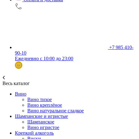
+7 985 410-
90-10
Ежедневно с 10:00 до 23:00
Весь каталог
Вино
Вино тихое
Вино креплёное
Вино натуральное сладкое
Шампанские и игристые
Шампанское
Вино игристое
Крепкий алкоголь
Виски