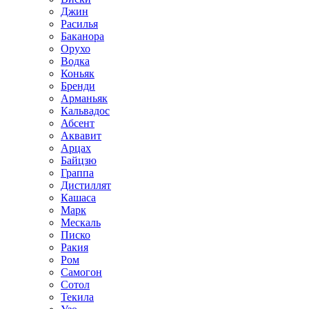
Джин
Расилья
Баканора
Орухо
Водка
Коньяк
Бренди
Арманьяк
Кальвадос
Абсент
Аквавит
Арцах
Байцзю
Граппа
Дистиллят
Кашаса
Марк
Мескаль
Писко
Ракия
Ром
Самогон
Сотол
Текила