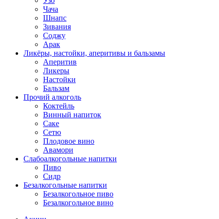
Узо
Чача
Шнапс
Зивания
Соджу
Арак
Ликёры, настойки, аперитивы и бальзамы
Аперитив
Ликеры
Настойки
Бальзам
Прочий алкоголь
Коктейль
Винный напиток
Саке
Сетю
Плодовое вино
Авамори
Слабоалкогольные напитки
Пиво
Сидр
Безалкогольные напитки
Безалкогольное пиво
Безалкогольное вино