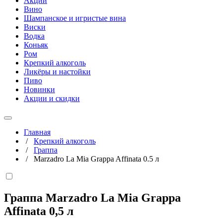
Акции
Вино
Шампанское и игристые вина
Виски
Водка
Коньяк
Ром
Крепкий алкоголь
Ликёры и настойки
Пиво
Новинки
Акции и скидки
Главная
/
Крепкий алкоголь
/
Граппа
/
Marzadro La Mia Grappa Affinata 0.5 л
Граппа Marzadro La Mia Grappa
Affinata
0,5 л