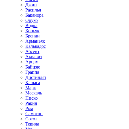
Джин
Расилья
Баканора
Орухо
Водка
Коньяк
Бренди
Арманьяк
Кальвадос
Абсент
Аквавит
Арцах
Байцзю
Граппа
Дистиллят
Кашаса
Марк
Мескаль
Писко
Ракия
Ром
Самогон
Сотол
Текила