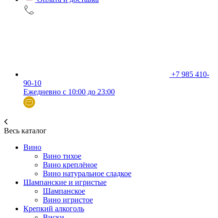
+7 985 410-
90-10
Ежедневно с 10:00 до 23:00
Весь каталог
Вино
Вино тихое
Вино креплёное
Вино натуральное сладкое
Шампанские и игристые
Шампанское
Вино игристое
Крепкий алкоголь
Виски