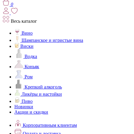
0
Весь каталог
Вино
Шампанское и игристые вина
Виски
Водка
Коньяк
Ром
Крепкий алкоголь
Ликёры и настойки
Пиво
Новинки
Акции и скидки
Корпоративным клиентам
Оплата и доставка