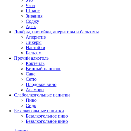
Узо
Чача
Шнапс
Зивания
Соджу
Арак
Ликёры, настойки, аперитивы и бальзамы
Аперитив
Ликеры
Настойки
Бальзам
Прочий алкоголь
Коктейль
Винный напиток
Саке
Сетю
Плодовое вино
Авамори
Слабоалкогольные напитки
Пиво
Сидр
Безалкогольные напитки
Безалкогольное пиво
Безалкогольное вино