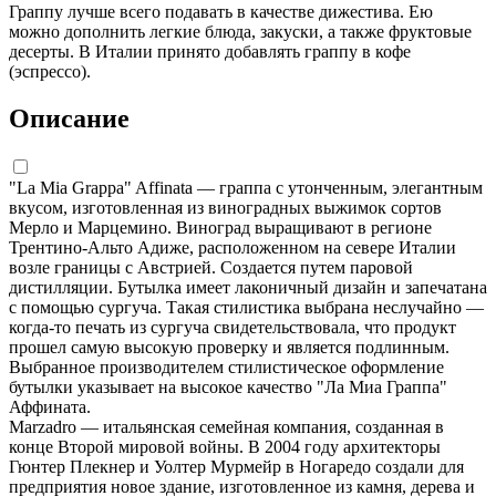
Граппу лучше всего подавать в качестве дижестива. Ею
можно дополнить легкие блюда, закуски, а также фруктовые
десерты. В Италии принято добавлять граппу в кофе
(эспрессо).
Описание
"La Mia Grappa" Affinata — граппа с утонченным, элегантным
вкусом, изготовленная из виноградных выжимок сортов
Мерло и Марцемино. Виноград выращивают в регионе
Трентино-Альто Адиже, расположенном на севере Италии
возле границы с Австрией. Создается путем паровой
дистилляции. Бутылка имеет лаконичный дизайн и запечатана
с помощью сургуча. Такая стилистика выбрана неслучайно —
когда-то печать из сургуча свидетельствовала, что продукт
прошел самую высокую проверку и является подлинным.
Выбранное производителем стилистическое оформление
бутылки указывает на высокое качество "Ла Миа Граппа"
Аффината.
Marzadro — итальянская семейная компания, созданная в
конце Второй мировой войны. В 2004 году архитекторы
Гюнтер Плекнер и Уолтер Мурмейр в Ногаредо создали для
предприятия новое здание, изготовленное из камня, дерева и