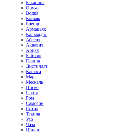
Баканора
Орухо
Водка
Коньяк
Бренди
Арманьяк
Кальвадос
Абсент
Аквавит
Арцах
Байцзю
Граппа
Дистиллят
Кашаса
Марк
Мескаль
Писко
Ракия
Ром
Самогон
Сотол
Текила
Узо
Чача
Шнапс