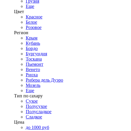
Грузия
Еще
Цвет
Красное
Белое
Розовое
Регион
Крым
Кубань
Бордо
Бургундия
Тоскана
Пьемонт
Венето
Риоха
Рибера дель Дуэро
Мозель
Еще
Тип по сахару
Сухое
Полусухое
Полусладкое
Сладкое
Цена
до 1000 руб