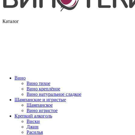
Каталог
Вино
Вино тихое
Вино креплёное
Вино натуральное сладкое
Шампанские и игристые
Шампанское
Вино игристое
Крепкий алкоголь
Виски
Джин
Расилья