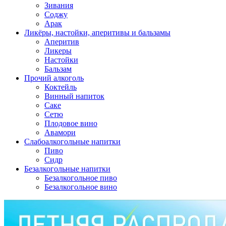
Зивания
Соджу
Арак
Ликёры, настойки, аперитивы и бальзамы
Аперитив
Ликеры
Настойки
Бальзам
Прочий алкоголь
Коктейль
Винный напиток
Саке
Сетю
Плодовое вино
Авамори
Слабоалкогольные напитки
Пиво
Сидр
Безалкогольные напитки
Безалкогольное пиво
Безалкогольное вино