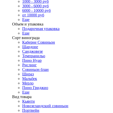
1000 - 3000 руб
3000 - 6000 руб
6000 - 10000 руб
от 10000 руб
Еще
Объем и упаковка
Подарочная упаковка
Еще
Сорт винограда
Каберне Совиньон
Шардоне
Санджовезе
Темпранильо
Пино Нуар
Рислинг
Совиньон блан
Шираз
Мальбек
Мерло
Пино Гриджио
Еще
Вид товара
Кьянти
Новозеландский совиньон
Портвейн