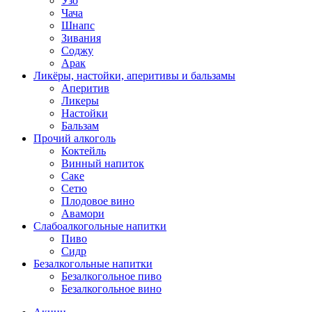
Узо
Чача
Шнапс
Зивания
Соджу
Арак
Ликёры, настойки, аперитивы и бальзамы
Аперитив
Ликеры
Настойки
Бальзам
Прочий алкоголь
Коктейль
Винный напиток
Саке
Сетю
Плодовое вино
Авамори
Слабоалкогольные напитки
Пиво
Сидр
Безалкогольные напитки
Безалкогольное пиво
Безалкогольное вино