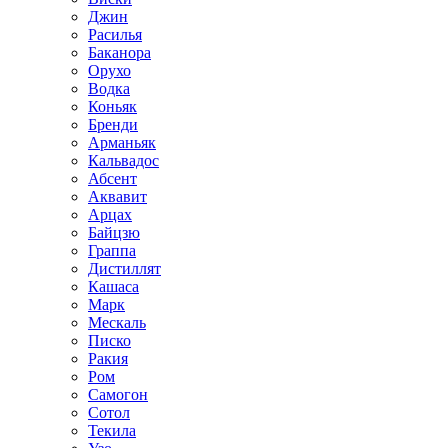
Джин
Расилья
Баканора
Орухо
Водка
Коньяк
Бренди
Арманьяк
Кальвадос
Абсент
Аквавит
Арцах
Байцзю
Граппа
Дистиллят
Кашаса
Марк
Мескаль
Писко
Ракия
Ром
Самогон
Сотол
Текила