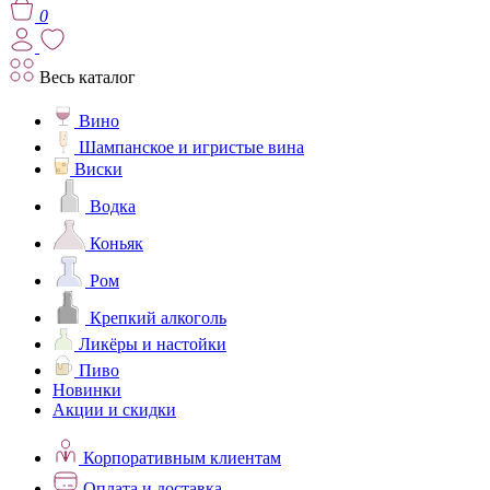
0
Весь каталог
Вино
Шампанское и игристые вина
Виски
Водка
Коньяк
Ром
Крепкий алкоголь
Ликёры и настойки
Пиво
Новинки
Акции и скидки
Корпоративным клиентам
Оплата и доставка