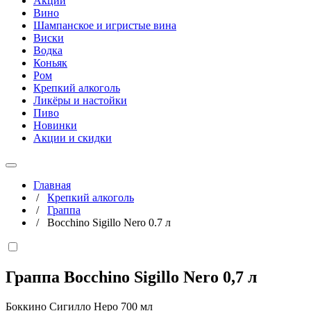
Акции
Вино
Шампанское и игристые вина
Виски
Водка
Коньяк
Ром
Крепкий алкоголь
Ликёры и настойки
Пиво
Новинки
Акции и скидки
Главная
/
Крепкий алкоголь
/
Граппа
/
Bocchino Sigillo Nero 0.7 л
Граппа Bocchino Sigillo Nero
0,7 л
Боккино Сигилло Неро 700 мл