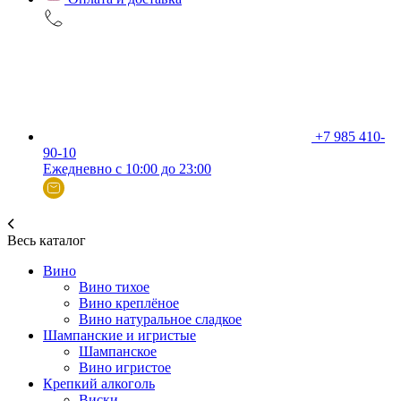
+7 985 410-
90-10
Ежедневно с 10:00 до 23:00
Весь каталог
Вино
Вино тихое
Вино креплёное
Вино натуральное сладкое
Шампанские и игристые
Шампанское
Вино игристое
Крепкий алкоголь
Виски