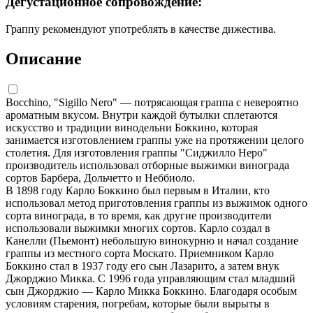
Дегустационное сопровождение:
Граппу рекомендуют употреблять в качестве дижестива.
Описание
Bocchino, "Sigillo Nero" — потрясающая граппа с невероятно
ароматным вкусом. Внутри каждой бутылки сплетаются
искусство и традиции винодельни Боккино, которая
занимается изготовлением граппы уже на протяжении целого
столетия. Для изготовления граппы "Сиджилло Неро"
производитель использовал отборные выжимки винограда
сортов Барбера, Дольчетто и Неббиоло.
В 1898 году Карло Боккино был первым в Италии, кто
использовал метод приготовления граппы из выжимок одного
сорта винограда, в то время, как другие производители
использовали выжимки многих сортов. Карло создал в
Канелли (Пьемонт) небольшую винокурню и начал создание
граппы из местного сорта Москато. Приемником Карло
Боккино стал в 1937 году его сын Лазарито, а затем внук
Джорджио Микка. С 1996 года управляющим стал младший
сын Джорджио — Карло Микка Боккино. Благодаря особым
условиям старения, погребам, которые были вырыты в