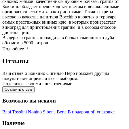
склонах холмов, качественным дубовым бочкам, граппа от
Боккино обладает превосходным цветом и великолепными
органолептическими характеристиками. Также секреты
высокого качества напитков Bocchino кроются в терруаре
самых престижных винных крю, в которых произрастает
виноград для приготовления граппы, и в особом способе
дистилляции.
Выдержка граппы проходила в бочках славонского дуба
объемом в 5000 литров.
Подробнее
Отзывы
Ваш отзыв о Боккино Сигилло Неро поможет другим
покупателям определиться с выбором.
Поделитесь своими впечатлениями.
Оставить отзыв
Возможно вы искали
Bepi Tosolini
Nonino
Sibona
Berta
В подарочной упаковке
Наличие