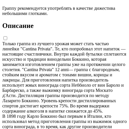
Граппу рекомендуется употреблять в качестве дижестива
небольшими глотками.
Описание
Только граппа из лучшего урожая может стать частью
линейки "Cantina Privata". Те, кто попробовал этот напиток —
настоящие счастливчики. Внутри каждой бутылки сплетаются
искусство и традиции винодельни Боккино, которая
занимается изготовлением граппы уже на протяжении целого
столетия. "Cantina Privata" 12 anni— граппа с благородным,
стойким вкусом и ароматом с тонами вишни, корицы и
лакрицы. Для приготовления напитка производитель
использует жмых винограда сорта Неббиоло от вин Бароло и
Барбареско, а также выжимку винограда сорта Москато
д'Асти. Дистилляция граппы производится по методу
Лазарито Боккино. Уровень крепости дистиллированных
спиртов достигает крепости 75%. Во время выдержки
содержание алкоголя в напитке снижается до 45%.
В 1898 году Карло Боккино был первым в Италии, кто
использовал метод приготовления граппы из выжимок одного
сорта винограда, в то время, как другие производители