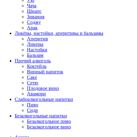
Узо
Чача
Шнапс
Зивания
Соджу
Арак
Ликёры, настойки, аперитивы и бальзамы
Аперитив
Ликеры
Настойки
Бальзам
Прочий алкоголь
Коктейль
Винный напиток
Саке
Сетю
Плодовое вино
Авамори
Слабоалкогольные напитки
Пиво
Сидр
Безалкогольные напитки
Безалкогольное пиво
Безалкогольное вино