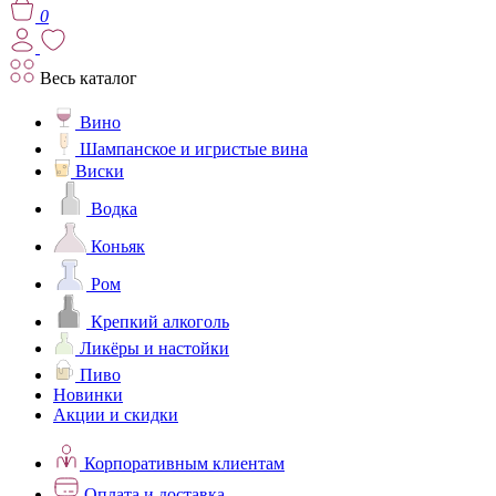
0
Весь каталог
Вино
Шампанское и игристые вина
Виски
Водка
Коньяк
Ром
Крепкий алкоголь
Ликёры и настойки
Пиво
Новинки
Акции и скидки
Корпоративным клиентам
Оплата и доставка