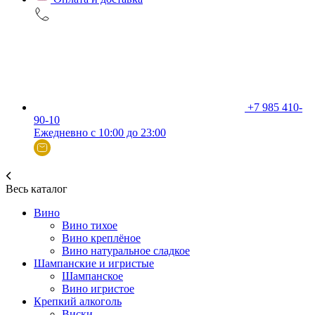
+7 985 410-
90-10
Ежедневно с 10:00 до 23:00
Весь каталог
Вино
Вино тихое
Вино креплёное
Вино натуральное сладкое
Шампанские и игристые
Шампанское
Вино игристое
Крепкий алкоголь
Виски