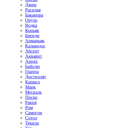
Джин
Расилья
Баканора
Орухо
Водка
Коньяк
Бренди
Арманьяк
Кальвадос
Абсент
Аквавит
Арцах
Байцзю
Граппа
Дистиллят
Кашаса
Марк
Мескаль
Писко
Ракия
Ром
Самогон
Сотол
Текила