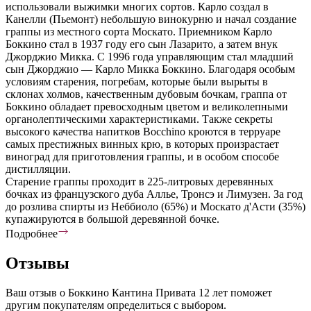
использовали выжимки многих сортов. Карло создал в
Канелли (Пьемонт) небольшую винокурню и начал создание
граппы из местного сорта Москато. Приемником Карло
Боккино стал в 1937 году его сын Лазарито, а затем внук
Джорджио Микка. С 1996 года управляющим стал младший
сын Джорджио — Карло Микка Боккино. Благодаря особым
условиям старения, погребам, которые были вырыты в
склонах холмов, качественным дубовым бочкам, граппа от
Боккино обладает превосходным цветом и великолепными
органолептическими характеристиками. Также секреты
высокого качества напитков Bocchino кроются в терруаре
самых престижных винных крю, в которых произрастает
виноград для приготовления граппы, и в особом способе
дистилляции.
Старение граппы проходит в 225-литровых деревянных
бочках из французского дуба Аллье, Тронсэ и Лимузен. За год
до розлива спирты из Неббиоло (65%) и Москато д'Асти (35%)
купажируются в большой деревянной бочке.
Подробнее
Отзывы
Ваш отзыв о Боккино Кантина Привата 12 лет поможет
другим покупателям определиться с выбором.