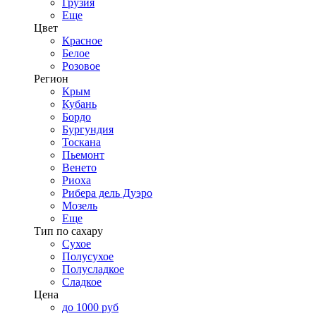
Грузия
Еще
Цвет
Красное
Белое
Розовое
Регион
Крым
Кубань
Бордо
Бургундия
Тоскана
Пьемонт
Венето
Риоха
Рибера дель Дуэро
Мозель
Еще
Тип по сахару
Сухое
Полусухое
Полусладкое
Сладкое
Цена
до 1000 руб