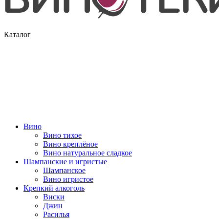
Каталог
Вино
Вино тихое
Вино креплёное
Вино натуральное сладкое
Шампанские и игристые
Шампанское
Вино игристое
Крепкий алкоголь
Виски
Джин
Расилья