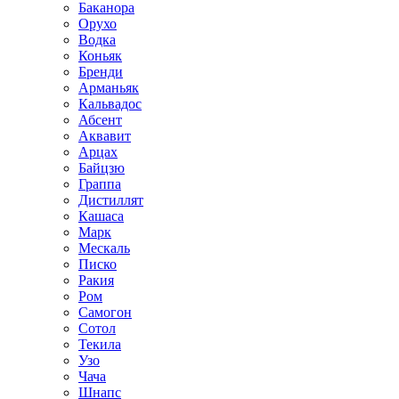
Баканора
Орухо
Водка
Коньяк
Бренди
Арманьяк
Кальвадос
Абсент
Аквавит
Арцах
Байцзю
Граппа
Дистиллят
Кашаса
Марк
Мескаль
Писко
Ракия
Ром
Самогон
Сотол
Текила
Узо
Чача
Шнапс