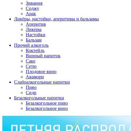
Зивания
Соджу
Арак
Ликёры, настойки, аперитивы и бальзамы
Аперитив
Ликеры
Настойки
Бальзам
Прочий алкоголь
Коктейль
Винный напиток
Саке
Сетю
Плодовое вино
Авамори
Слабоалкогольные напитки
Пиво
Сидр
Безалкогольные напитки
Безалкогольное пиво
Безалкогольное вино