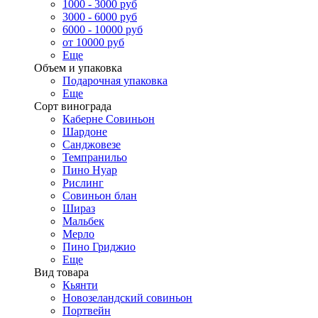
1000 - 3000 руб
3000 - 6000 руб
6000 - 10000 руб
от 10000 руб
Еще
Объем и упаковка
Подарочная упаковка
Еще
Сорт винограда
Каберне Совиньон
Шардоне
Санджовезе
Темпранильо
Пино Нуар
Рислинг
Совиньон блан
Шираз
Мальбек
Мерло
Пино Гриджио
Еще
Вид товара
Кьянти
Новозеландский совиньон
Портвейн