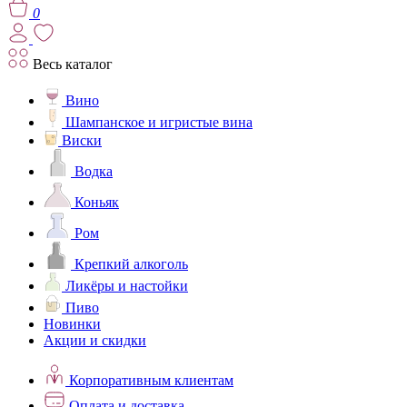
0
Весь каталог
Вино
Шампанское и игристые вина
Виски
Водка
Коньяк
Ром
Крепкий алкоголь
Ликёры и настойки
Пиво
Новинки
Акции и скидки
Корпоративным клиентам
Оплата и доставка