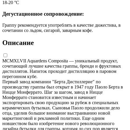
18-20 °С
Дегустационное сопровождение:
Граппу рекомендуется употреблять в качестве дижестива, в
сочетании со льдом, сигарой, заварным кофе.
Описание
MCMXLVII Aquardens Composita — уникальный продукт,
сочетающий лучшие качества граппы, бренди и фруктовых
дистиллятов. Напиток проходит дистилляцию в паровом
перегонном кубе.
Первый завод компании "Берта Дистиллерие" по
производству граппы был открыт в 1947 году Паоло Берта в
Ницце Монферрато. Шаг за шагом, завод в Ницце
Монферрато становится известным и начинает
экспортировать свою продукцию за рубеж в специальных
керамических бутылках. Сыновья Паоло продолжили дело
отца, уделив большое внимание выстраиванию новой
маркетинговой и рекламной политики. Еще одним
новшеством было изобретение нового революционного
дизайна бутылки для граппы, которая до сих пор является