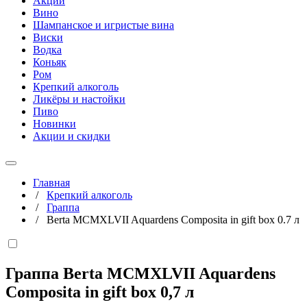
Акции
Вино
Шампанское и игристые вина
Виски
Водка
Коньяк
Ром
Крепкий алкоголь
Ликёры и настойки
Пиво
Новинки
Акции и скидки
Главная
/
Крепкий алкоголь
/
Граппа
/
Berta MCMXLVII Aquardens Composita in gift box 0.7 л
Граппа Berta MCMXLVII Aquardens
Composita in gift box
0,7 л