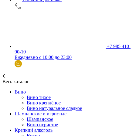
+7 985 410-
90-10
Ежедневно с 10:00 до 23:00
Весь каталог
Вино
Вино тихое
Вино креплёное
Вино натуральное сладкое
Шампанские и игристые
Шампанское
Вино игристое
Крепкий алкоголь
Виски