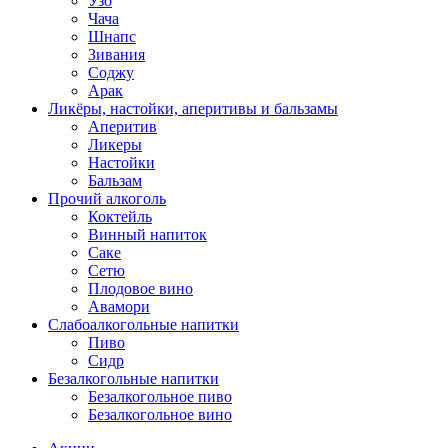
Узо
Чача
Шнапс
Зивания
Соджу
Арак
Ликёры, настойки, аперитивы и бальзамы
Аперитив
Ликеры
Настойки
Бальзам
Прочий алкоголь
Коктейль
Винный напиток
Саке
Сетю
Плодовое вино
Авамори
Слабоалкогольные напитки
Пиво
Сидр
Безалкогольные напитки
Безалкогольное пиво
Безалкогольное вино