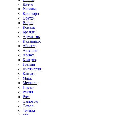
Джин
Расилья
Баканора
Орухо
Водка
Коньяк
Бренди
Арманьяк
Кальвадос
Абсент
Аквавит
Арцах
Байцзю
Граппа
Дистиллят
Кашаса
Марк
Мескаль
Писко
Ракия
Ром
Самогон
Сотол
Текила