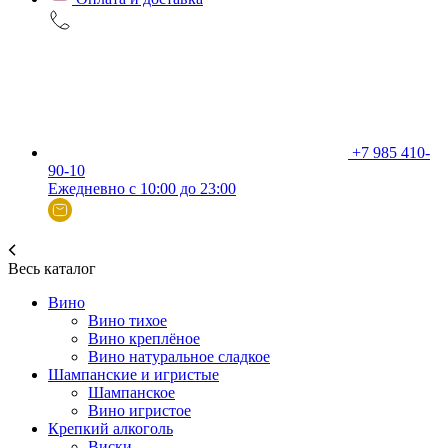
+7 985 410-
90-10
Ежедневно с 10:00 до 23:00
Весь каталог
Вино
Вино тихое
Вино креплёное
Вино натуральное сладкое
Шампанские и игристые
Шампанское
Вино игристое
Крепкий алкоголь
Виски