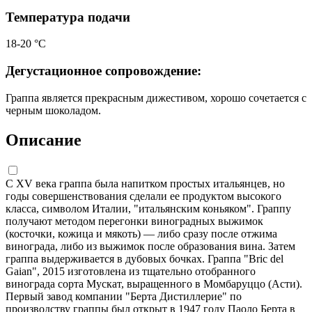
Температура подачи
18-20 °С
Дегустационное сопровождение:
Граппа является прекрасным дижестивом, хорошо сочетается с
черным шоколадом.
Описание
С XV века граппа была напитком простых итальянцев, но
годы совершенствования сделали ее продуктом высокого
класса, символом Италии, "итальянским коньяком". Граппу
получают методом перегонки виноградных выжимок
(косточки, кожица и мякоть) — либо сразу после отжима
винограда, либо из выжимок после образования вина. Затем
граппа выдерживается в дубовых бочках. Граппа "Bric del
Gaian", 2015 изготовлена из тщательно отобранного
винограда сорта Мускат, выращенного в Момбаруццо (Асти).
Первый завод компании "Берта Дистиллерие" по
производству граппы был открыт в 1947 году Паоло Берта в