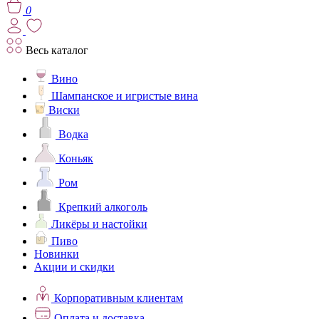
0
Весь каталог
Вино
Шампанское и игристые вина
Виски
Водка
Коньяк
Ром
Крепкий алкоголь
Ликёры и настойки
Пиво
Новинки
Акции и скидки
Корпоративным клиентам
Оплата и доставка