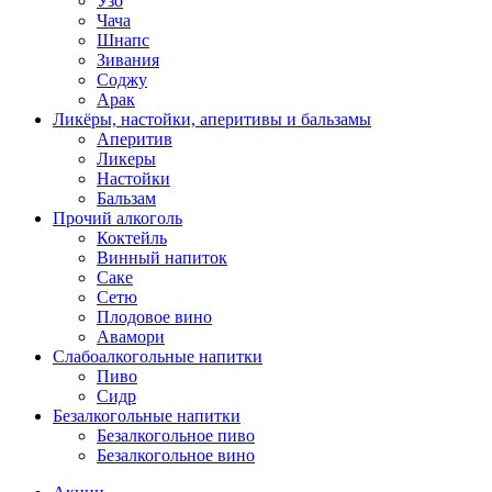
Узо
Чача
Шнапс
Зивания
Соджу
Арак
Ликёры, настойки, аперитивы и бальзамы
Аперитив
Ликеры
Настойки
Бальзам
Прочий алкоголь
Коктейль
Винный напиток
Саке
Сетю
Плодовое вино
Авамори
Слабоалкогольные напитки
Пиво
Сидр
Безалкогольные напитки
Безалкогольное пиво
Безалкогольное вино