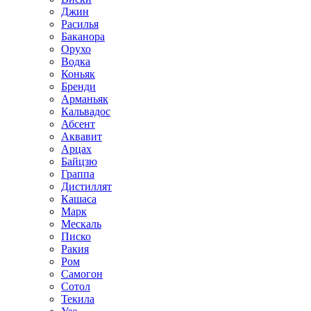
Джин
Расилья
Баканора
Орухо
Водка
Коньяк
Бренди
Арманьяк
Кальвадос
Абсент
Аквавит
Арцах
Байцзю
Граппа
Дистиллят
Кашаса
Марк
Мескаль
Писко
Ракия
Ром
Самогон
Сотол
Текила