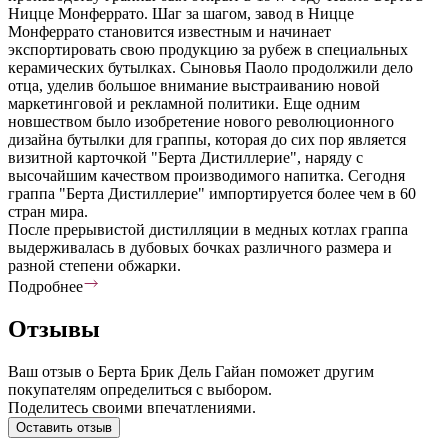
Ницце Монферрато. Шаг за шагом, завод в Ницце
Монферрато становится известным и начинает
экспортировать свою продукцию за рубеж в специальных
керамических бутылках. Сыновья Паоло продолжили дело
отца, уделив большое внимание выстраиванию новой
маркетинговой и рекламной политики. Еще одним
новшеством было изобретение нового революционного
дизайна бутылки для граппы, которая до сих пор является
визитной карточкой "Берта Дистиллерие", наряду с
высочайшим качеством производимого напитка. Сегодня
граппа "Берта Дистиллерие" импортируется более чем в 60
стран мира.
После прерывистой дистилляции в медных котлах граппа
выдерживалась в дубовых бочках различного размера и
разной степени обжарки.
Подробнее
Отзывы
Ваш отзыв о Берта Брик Дель Гайан поможет другим
покупателям определиться с выбором.
Поделитесь своими впечатлениями.
Оставить отзыв