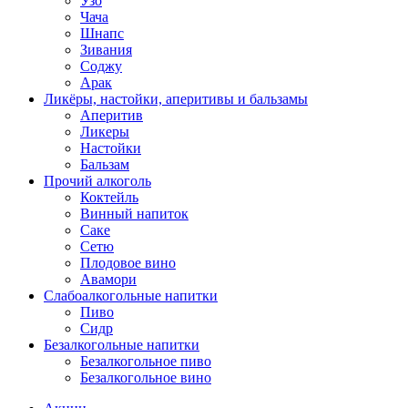
Узо
Чача
Шнапс
Зивания
Соджу
Арак
Ликёры, настойки, аперитивы и бальзамы
Аперитив
Ликеры
Настойки
Бальзам
Прочий алкоголь
Коктейль
Винный напиток
Саке
Сетю
Плодовое вино
Авамори
Слабоалкогольные напитки
Пиво
Сидр
Безалкогольные напитки
Безалкогольное пиво
Безалкогольное вино