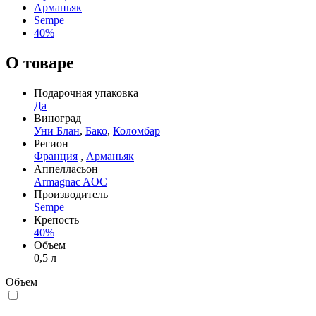
Арманьяк
Sempe
40%
О товаре
Подарочная упаковка
Да
Виноград
Уни Блан
,
Бако
,
Коломбар
Регион
Франция
,
Арманьяк
Аппелласьон
Armagnac AOC
Производитель
Sempe
Крепость
40%
Объем
0,5 л
Объем