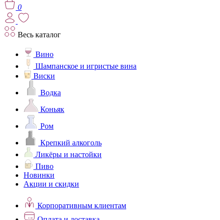
0
Весь каталог
Вино
Шампанское и игристые вина
Виски
Водка
Коньяк
Ром
Крепкий алкоголь
Ликёры и настойки
Пиво
Новинки
Акции и скидки
Корпоративным клиентам
Оплата и доставка