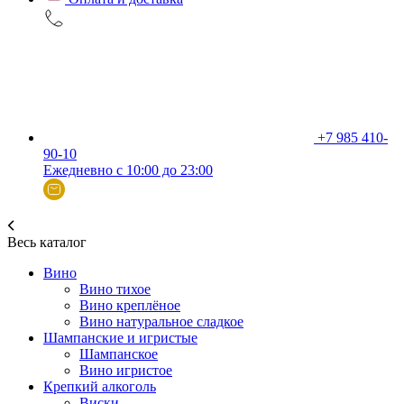
+7 985 410-
90-10
Ежедневно с 10:00 до 23:00
Весь каталог
Вино
Вино тихое
Вино креплёное
Вино натуральное сладкое
Шампанские и игристые
Шампанское
Вино игристое
Крепкий алкоголь
Виски