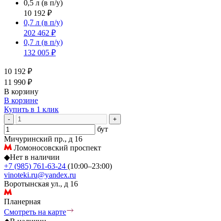
0,5 л
(в п/у)
10 192 ₽
0,7 л
(в п/у)
202 462 ₽
0,7 л
(в п/у)
132 005 ₽
10 192 ₽
11 990 ₽
В корзину
В корзине
Купить в 1 клик
-
+
бут
Мичуринский пр., д 16
Ломоносовский проспект
◆
Нет в наличии
+7 (985) 761-63-24
(10:00–23:00)
vinoteki.ru@yandex.ru
Воротынская ул., д 16
Планерная
Смотреть на карте