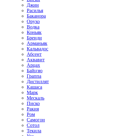
Джин
Расилья
Баканора
Орухо
Водка
Коньяк
Бренди
Арманьяк
Кальвадос
Абсент
Аквавит
Арцах
Байцзю
Граппа
Дистиллят
Кашаса
Марк
Мескаль
Писко
Ракия
Ром
Самогон
Сотол
Текила