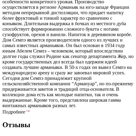
особенности конкретного урожая. Производство
осуществляется в регионе Арманьяк на юго-западе Франции
методом непрерывной дистилляции, что придает напитку
более фруктовый и тонкий характер по сравнению с
коньяком. Длительная выдержка в бочках из местного дуба
способствует формированию сложного букета с нотами
сухофруктов, орехов и ванили. Напиток в деревянном коробе.
Дом Семпэ является производителем одного из лучших и
самых известных арманьяков. Он был основан в 1934 году
юным Абелем Семпэ – человеком, который впоследствии
долгие годы служил Родине как сенатор департамента Жер, но
кроме государственных дел всегда был одержим идеей
создавать лучшие арманьяки. В 50-х годах он вывел Семпэ на
международную арену и сразу же завоевал мировой успех.
Сегодня дом Семпэ принадлежит крупной
сельскохозяйственной компании “Армануар”, но по-прежнему
придерживаетcя заветов и традиций отца-основателя. В
коллекции дома есть как молодые напитки, так и очень
выдержанные. Кроме того, представлена широкая гамма
винтажных арманьяков разных лет.
Подробнее
Отзывы