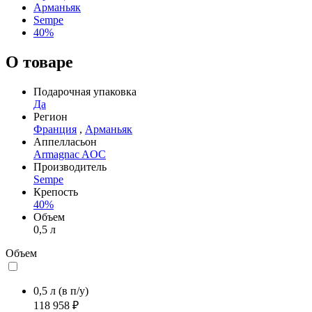
Арманьяк
Sempe
40%
О товаре
Подарочная упаковка
Да
Регион
Франция
,
Арманьяк
Аппелласьон
Armagnac AOC
Производитель
Sempe
Крепость
40%
Объем
0,5 л
Объем
0,5 л
(в п/у)
118 958 ₽