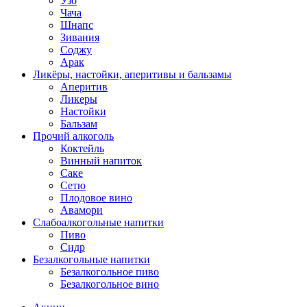
Узо
Чача
Шнапс
Зивания
Соджу
Арак
Ликёры, настойки, аперитивы и бальзамы
Аперитив
Ликеры
Настойки
Бальзам
Прочий алкоголь
Коктейль
Винный напиток
Саке
Сетю
Плодовое вино
Авамори
Слабоалкогольные напитки
Пиво
Сидр
Безалкогольные напитки
Безалкогольное пиво
Безалкогольное вино