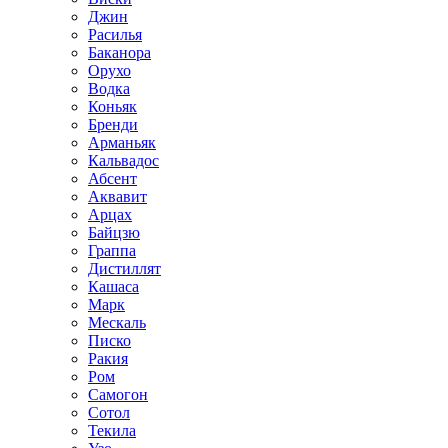
Джин
Расилья
Баканора
Орухо
Водка
Коньяк
Бренди
Арманьяк
Кальвадос
Абсент
Аквавит
Арцах
Байцзю
Граппа
Дистиллят
Кашаса
Марк
Мескаль
Писко
Ракия
Ром
Самогон
Сотол
Текила