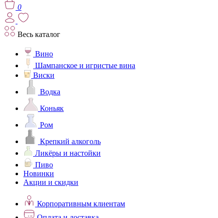
0
Весь каталог
Вино
Шампанское и игристые вина
Виски
Водка
Коньяк
Ром
Крепкий алкоголь
Ликёры и настойки
Пиво
Новинки
Акции и скидки
Корпоративным клиентам
Оплата и доставка