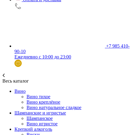
+7 985 410-
90-10
Ежедневно с 10:00 до 23:00
Весь каталог
Вино
Вино тихое
Вино креплёное
Вино натуральное сладкое
Шампанские и игристые
Шампанское
Вино игристое
Крепкий алкоголь
Виски