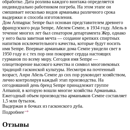
обработке. Дата розлива каждого винтажа определяется
индивидуально работником погреба. На этом этапе он
смешивает несколько видов арманьяка различного срока
выдержки и способа изготовления.
Дом Armagnac Sempe был основан представителем древнего
французского рода Sempe, Абелем Семпе, в 1934 году. Абель в
течение многих лет был сенатором департамента Жер, однако
у него была заветная мечта — создание крепких спиртных
напитков исключительного качества, которые будут носить
имя Sempe. Впервые арманьяки дома Семпе увидели свет в
1950 году и с тех пор они покоряют сердца настоящих
гурманов по всему миру. Сегодня имя Sempe —
олицетворение высокого качества и символ многовековых
традиций гасконской культуры. Несмотря на почтенный
возраст, Анри Абель Семпе до сих пор руководит хозяйством,
лично контролируя каждый этап производства. На
сегодняшний день бренд Sempe принадлежит группе
Armanoir, в которую вошли многие хозяйства Арманьяка.
Ежегодный объем производства арманьяков Семпе составляет
1,5 млн бутылок.
Выдержан в бочках из гасконского дуба.
Подробнее
Отзывы