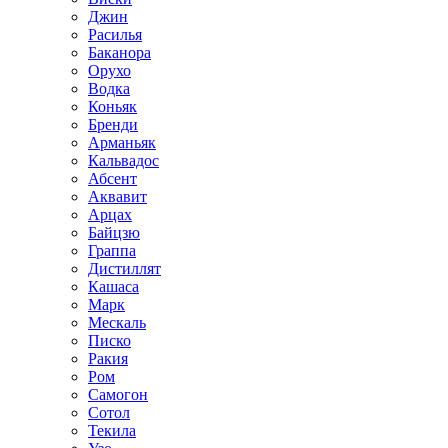
Джин
Расилья
Баканора
Орухо
Водка
Коньяк
Бренди
Арманьяк
Кальвадос
Абсент
Аквавит
Арцах
Байцзю
Граппа
Дистиллят
Кашаса
Марк
Мескаль
Писко
Ракия
Ром
Самогон
Сотол
Текила