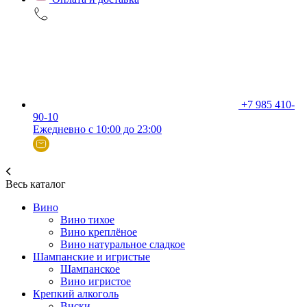
+7 985 410-
90-10
Ежедневно с 10:00 до 23:00
Весь каталог
Вино
Вино тихое
Вино креплёное
Вино натуральное сладкое
Шампанские и игристые
Шампанское
Вино игристое
Крепкий алкоголь
Виски