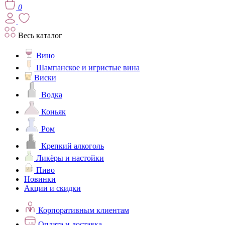
0
Весь каталог
Вино
Шампанское и игристые вина
Виски
Водка
Коньяк
Ром
Крепкий алкоголь
Ликёры и настойки
Пиво
Новинки
Акции и скидки
Корпоративным клиентам
Оплата и доставка