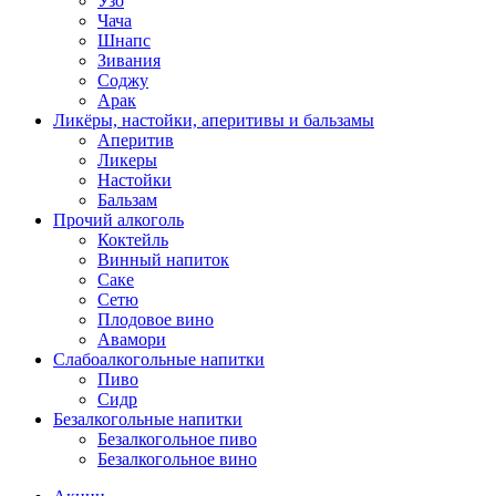
Узо
Чача
Шнапс
Зивания
Соджу
Арак
Ликёры, настойки, аперитивы и бальзамы
Аперитив
Ликеры
Настойки
Бальзам
Прочий алкоголь
Коктейль
Винный напиток
Саке
Сетю
Плодовое вино
Авамори
Слабоалкогольные напитки
Пиво
Сидр
Безалкогольные напитки
Безалкогольное пиво
Безалкогольное вино