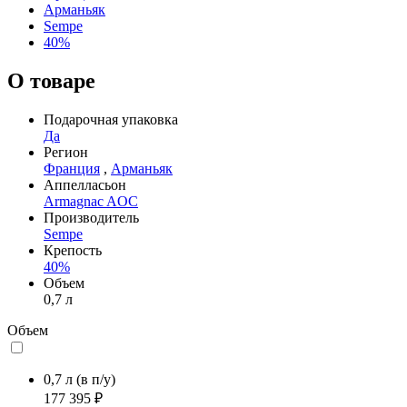
Арманьяк
Sempe
40%
О товаре
Подарочная упаковка
Да
Регион
Франция
,
Арманьяк
Аппелласьон
Armagnac AOC
Производитель
Sempe
Крепость
40%
Объем
0,7 л
Объем
0,7 л
(в п/у)
177 395 ₽