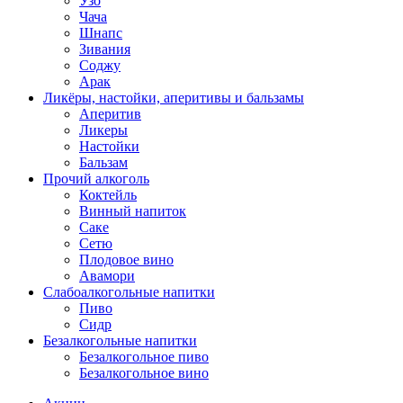
Узо
Чача
Шнапс
Зивания
Соджу
Арак
Ликёры, настойки, аперитивы и бальзамы
Аперитив
Ликеры
Настойки
Бальзам
Прочий алкоголь
Коктейль
Винный напиток
Саке
Сетю
Плодовое вино
Авамори
Слабоалкогольные напитки
Пиво
Сидр
Безалкогольные напитки
Безалкогольное пиво
Безалкогольное вино