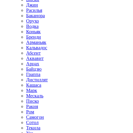
Джин
Расилья
Баканора
Орухо
Водка
Коньяк
Бренди
Арманьяк
Кальвадос
Абсент
Аквавит
Арцах
Байцзю
Граппа
Дистиллят
Кашаса
Марк
Мескаль
Писко
Ракия
Ром
Самогон
Сотол
Текила