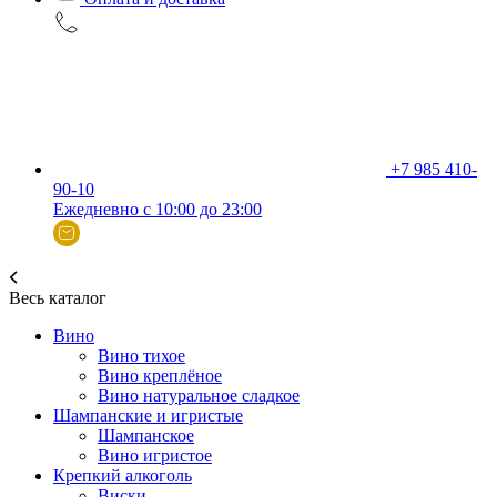
+7 985 410-
90-10
Ежедневно с 10:00 до 23:00
Весь каталог
Вино
Вино тихое
Вино креплёное
Вино натуральное сладкое
Шампанские и игристые
Шампанское
Вино игристое
Крепкий алкоголь
Виски