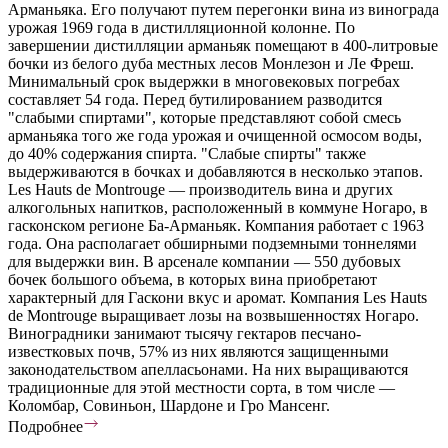
Арманьяка. Его получают путем перегонки вина из винограда
урожая 1969 года в дистилляционной колонне. По
завершении дистилляции арманьяк помещают в 400-литровые
бочки из белого дуба местных лесов Монлезон и Ле Фреш.
Минимальный срок выдержки в многовековых погребах
составляет 54 года. Перед бутилированием разводится
"слабыми спиртами", которые представляют собой смесь
арманьяка того же года урожая и очищенной осмосом воды,
до 40% содержания спирта. "Слабые спирты" также
выдерживаются в бочках и добавляются в несколько этапов.
Les Hauts de Montrouge — производитель вина и других
алкогольных напитков, расположенный в коммуне Ногаро, в
гасконском регионе Ба-Арманьяк. Компания работает с 1963
года. Она располагает обширными подземными тоннелями
для выдержки вин. В арсенале компании — 550 дубовых
бочек большого объема, в которых вина приобретают
характерный для Гаскони вкус и аромат. Компания Les Hauts
de Montrouge выращивает лозы на возвышенностях Ногаро.
Виноградники занимают тысячу гектаров песчано-
известковых почв, 57% из них являются защищенными
законодательством апелласьонами. На них выращиваются
традиционные для этой местности сорта, в том числе —
Коломбар, Совиньон, Шардоне и Гро Мансенг.
Подробнее