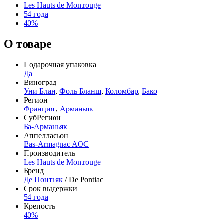
Les Hauts de Montrouge
54 года
40%
О товаре
Подарочная упаковка
Да
Виноград
Уни Блан
,
Фоль Бланш
,
Коломбар
,
Бако
Регион
Франция
,
Арманьяк
СубРегион
Ба-Арманьяк
Аппелласьон
Bas-Armagnac AOC
Производитель
Les Hauts de Montrouge
Бренд
Де Понтьяк
/ De Pontiac
Срок выдержки
54 года
Крепость
40%