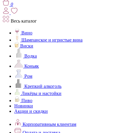
0
Весь каталог
Вино
Шампанское и игристые вина
Виски
Водка
Коньяк
Ром
Крепкий алкоголь
Ликёры и настойки
Пиво
Новинки
Акции и скидки
Корпоративным клиентам
Оплата и доставка