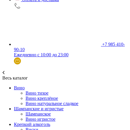
+7 985 410-
90-10
Ежедневно с 10:00 до 23:00
Весь каталог
Вино
Вино тихое
Вино креплёное
Вино натуральное сладкое
Шампанские и игристые
Шампанское
Вино игристое
Крепкий алкоголь
Виски