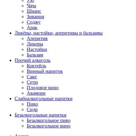
Узо
Чача
Шнапс
Зивания
Соджу
Арак
Ликёры, настойки, аперитивы и бальзамы
Аперитив
Ликеры
Настойки
Бальзам
Прочий алкоголь
Коктейль
Винный напиток
Саке
Сетю
Плодовое вино
Авамори
Слабоалкогольные напитки
Пиво
Сидр
Безалкогольные напитки
Безалкогольное пиво
Безалкогольное вино