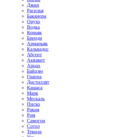
Джин
Расилья
Баканора
Орухо
Водка
Коньяк
Бренди
Арманьяк
Кальвадос
Абсент
Аквавит
Арцах
Байцзю
Граппа
Дистиллят
Кашаса
Марк
Мескаль
Писко
Ракия
Ром
Самогон
Сотол
Текила