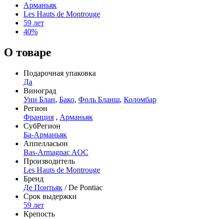
Арманьяк
Les Hauts de Montrouge
59 лет
40%
О товаре
Подарочная упаковка
Да
Виноград
Уни Блан
,
Бако
,
Фоль Бланш
,
Коломбар
Регион
Франция
,
Арманьяк
СубРегион
Ба-Арманьяк
Аппелласьон
Bas-Armagnac AOC
Производитель
Les Hauts de Montrouge
Бренд
Де Понтьяк
/ De Pontiac
Срок выдержки
59 лет
Крепость