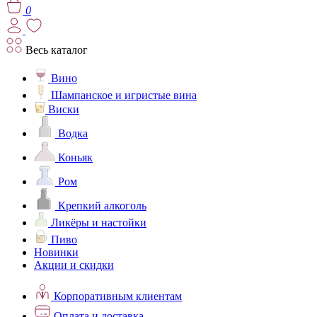
0
Весь каталог
Вино
Шампанское и игристые вина
Виски
Водка
Коньяк
Ром
Крепкий алкоголь
Ликёры и настойки
Пиво
Новинки
Акции и скидки
Корпоративным клиентам
Оплата и доставка