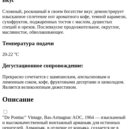
Вкус
Сложный, роскошный в своем богатстве вкус демонстрирует
изысканное сплетение нот ароматного кофе, темной карамели,
сухофруктов, поджаренных тостов с маслом, душистых
специй и орехов. Послевкусие продолжительное, округлое,
маслянистое, обволакивающее.
Температура подачи
20-22 °C
Дегустационное сопровождение:
Прекрасно сочетается с шампанским, апельсиновым и
лимонным соком, кофе, фруктовыми десертами и шоколадом.
Является великолепным дижестивом.
Описание
"De Pontiac" Vintage, Bas-Armagnac AOC, 1964 — изысканный
и высококачественный винтажный арманьяк для истинных
ценителей. Арманьяк, в отличие от коньяка, создается не в