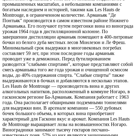
промышленных масштабах, а небольшими компаниями с
богатым наследием и историей, такими как Les Hauts de
Montrouge, в ограниченном количестве. Арманьяк "Де
Понтьяк" производится в самом известном районе Нижнего
Арманьяка. Его получают путем перегонки вина из винограда
урожая 1964 года в дистилляционной колонне. По
завершении дистилляции арманьяк помещают в 400-литровые
бочки из белого дуба местных лесов Монлезон и Ле Фреш.
Минимальный срок выдержки в многовековых погребах
составляет 59 лет, при этом последние годы арманьяк
проводит уже в демижонах. Перед бутилированием
разводится "слабыми спиртами", которые представляют собой
смесь арманьяка того же года урожая и очищенной осмосом
воды, до 40% содержания спирта. "Слабые спирты" также
выдерживаются в бочках и добавляются в несколько этапов.
Les Hauts de Montrouge — производитель вина и других
алкогольных напитков, расположенный в коммуне Ногаро, в
гасконском регионе Ба-Арманьяк. Компания работает с 1963
года. Она располагает обширными подземными тоннелями
для выдержки вин. В арсенале компании — 550 дубовых
бочек большого объема, в которых вина приобретают
характерный для Гаскони вкус и аромат. Компания Les Hauts
de Montrouge выращивает лозы на возвышенностях Ногаро.
Виноградники занимают тысячу гектаров песчано-
известковых почв, 57% из них являются защищенными