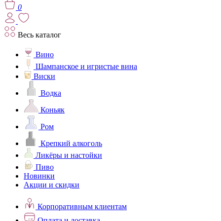
0
Весь каталог
Вино
Шампанское и игристые вина
Виски
Водка
Коньяк
Ром
Крепкий алкоголь
Ликёры и настойки
Пиво
Новинки
Акции и скидки
Корпоративным клиентам
Оплата и доставка