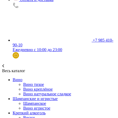
+7 985 410-
90-10
Ежедневно с 10:00 до 23:00
Весь каталог
Вино
Вино тихое
Вино креплёное
Вино натуральное сладкое
Шампанские и игристые
Шампанское
Вино игристое
Крепкий алкоголь
Виски