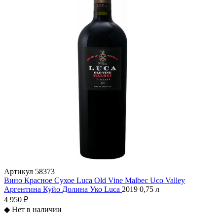
Артикул
58373
Вино Красное Сухое Luca Old Vine Malbec Uco Valley
Аргентина
Куйо
Долина Уко
Luca
2019
0,75 л
4 950 ₽
◆
Нет в наличии