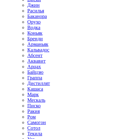
Джин
Расилья
Баканора
Орухо
Водка
Коньяк
Бренди
Арманьяк
Кальвадос
Абсент
Аквавит
Арцах
Байцзю
Граппа
Дистиллят
Кашаса
Марк
Мескаль
Писко
Ракия
Ром
Самогон
Сотол
Текила