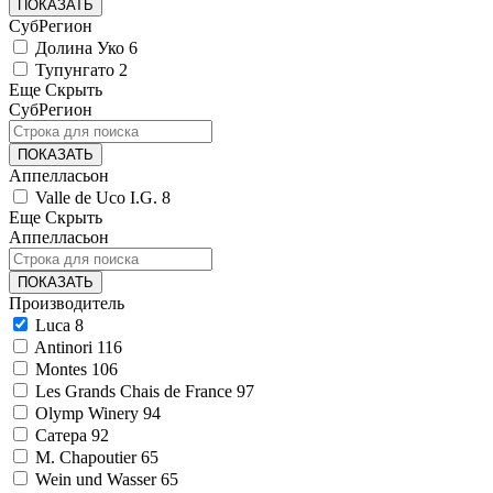
ПОКАЗАТЬ
СубРегион
Долина Уко
6
Тупунгато
2
Еще
Скрыть
СубРегион
ПОКАЗАТЬ
Аппелласьон
Valle de Uco I.G.
8
Еще
Скрыть
Аппелласьон
ПОКАЗАТЬ
Производитель
Luca
8
Antinori
116
Montes
106
Les Grands Chais de France
97
Olymp Winery
94
Сатера
92
M. Chapoutier
65
Wein und Wasser
65