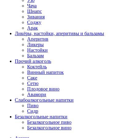
Узо
Чача
Шнапс
Зивания
Соджу
Арак
Ликёры, настойки, аперитивы и бальзамы
Аперитив
Ликеры
Настойки
Бальзам
Прочий алкоголь
Коктейль
Винный напиток
Саке
Сетю
Плодовое вино
Авамори
Слабоалкогольные напитки
Пиво
Сидр
Безалкогольные напитки
Безалкогольное пиво
Безалкогольное вино