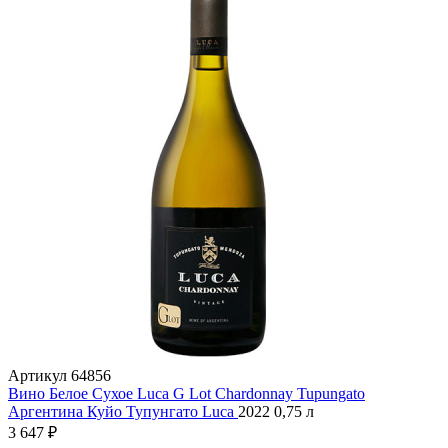
Артикул
64856
Вино Белое Сухое Luca G Lot Chardonnay Tupungato
Аргентина
Куйо
Тупунгато
Luca
2022
0,75 л
3 647 ₽