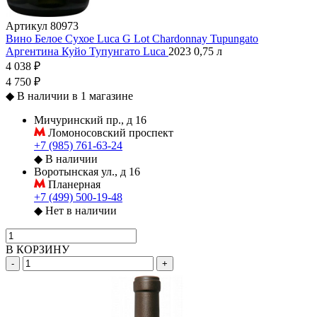
Артикул
80973
Вино Белое Сухое Luca G Lot Chardonnay Tupungato
Аргентина
Куйо
Тупунгато
Luca
2023
0,75 л
4 038 ₽
4 750 ₽
◆
В наличии в 1 магазине
Мичуринский пр., д 16
Ломоносовский проспект
+7 (985) 761-63-24
◆
В наличии
Воротынская ул., д 16
Планерная
+7 (499) 500-19-48
◆
Нет в наличии
В КОРЗИНУ
-
+