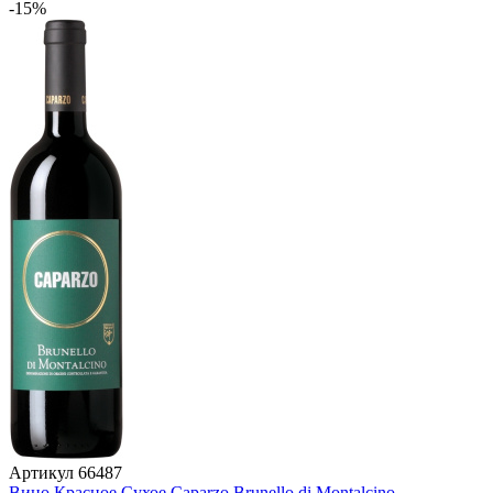
-15%
Артикул
66487
Вино Красное Сухое Caparzo Brunello di Montalcino