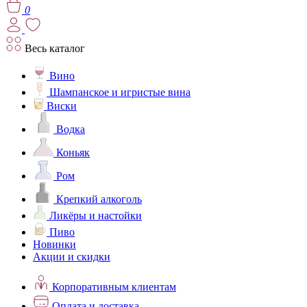
0
Весь каталог
Вино
Шампанское и игристые вина
Виски
Водка
Коньяк
Ром
Крепкий алкоголь
Ликёры и настойки
Пиво
Новинки
Акции и скидки
Корпоративным клиентам
Оплата и доставка