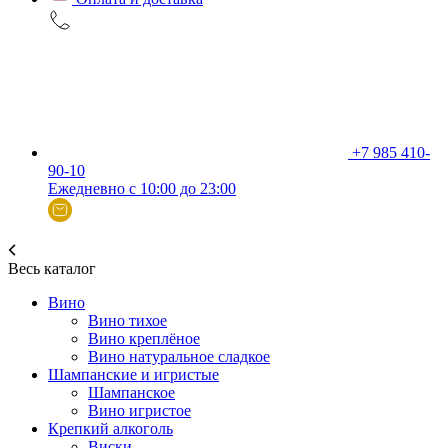
+7 985 410-
90-10
Ежедневно с 10:00 до 23:00
Весь каталог
Вино
Вино тихое
Вино креплёное
Вино натуральное сладкое
Шампанские и игристые
Шампанское
Вино игристое
Крепкий алкоголь
Виски