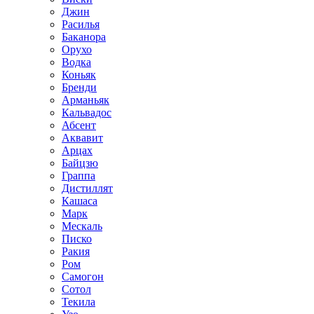
Джин
Расилья
Баканора
Орухо
Водка
Коньяк
Бренди
Арманьяк
Кальвадос
Абсент
Аквавит
Арцах
Байцзю
Граппа
Дистиллят
Кашаса
Марк
Мескаль
Писко
Ракия
Ром
Самогон
Сотол
Текила