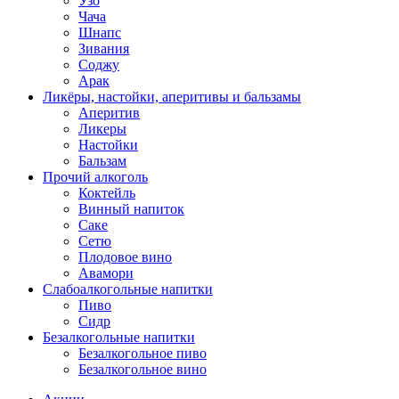
Узо
Чача
Шнапс
Зивания
Соджу
Арак
Ликёры, настойки, аперитивы и бальзамы
Аперитив
Ликеры
Настойки
Бальзам
Прочий алкоголь
Коктейль
Винный напиток
Саке
Сетю
Плодовое вино
Авамори
Слабоалкогольные напитки
Пиво
Сидр
Безалкогольные напитки
Безалкогольное пиво
Безалкогольное вино