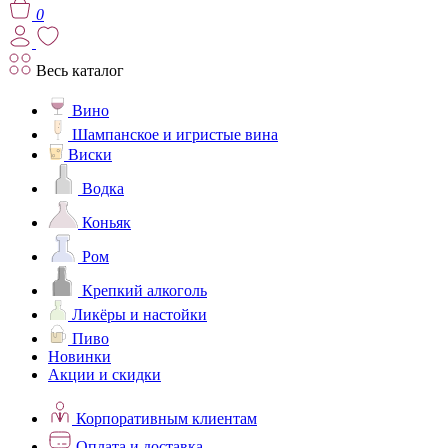
0
Весь каталог
Вино
Шампанское и игристые вина
Виски
Водка
Коньяк
Ром
Крепкий алкоголь
Ликёры и настойки
Пиво
Новинки
Акции и скидки
Корпоративным клиентам
Оплата и доставка