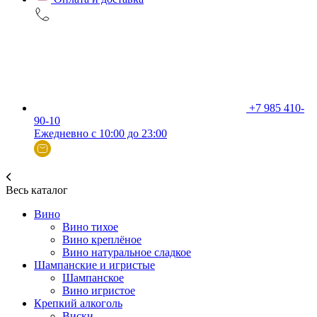
+7 985 410-
90-10
Ежедневно с 10:00 до 23:00
Весь каталог
Вино
Вино тихое
Вино креплёное
Вино натуральное сладкое
Шампанские и игристые
Шампанское
Вино игристое
Крепкий алкоголь
Виски