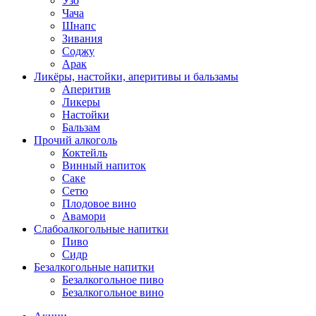
Узо
Чача
Шнапс
Зивания
Соджу
Арак
Ликёры, настойки, аперитивы и бальзамы
Аперитив
Ликеры
Настойки
Бальзам
Прочий алкоголь
Коктейль
Винный напиток
Саке
Сетю
Плодовое вино
Авамори
Слабоалкогольные напитки
Пиво
Сидр
Безалкогольные напитки
Безалкогольное пиво
Безалкогольное вино