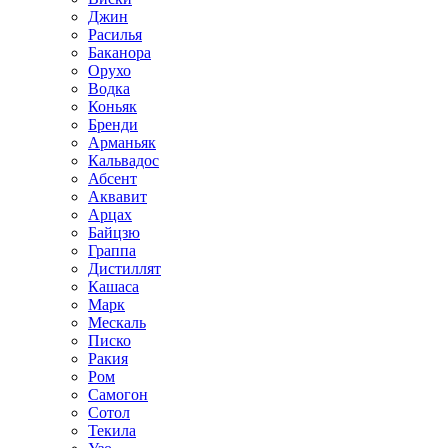
Джин
Расилья
Баканора
Орухо
Водка
Коньяк
Бренди
Арманьяк
Кальвадос
Абсент
Аквавит
Арцах
Байцзю
Граппа
Дистиллят
Кашаса
Марк
Мескаль
Писко
Ракия
Ром
Самогон
Сотол
Текила