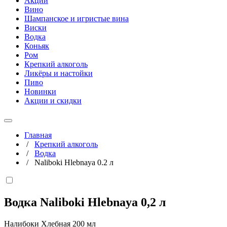
Акции
Вино
Шампанское и игристые вина
Виски
Водка
Коньяк
Ром
Крепкий алкоголь
Ликёры и настойки
Пиво
Новинки
Акции и скидки
Главная
/
Крепкий алкоголь
/
Водка
/
Naliboki Hlebnaya 0.2 л
Водка Naliboki Hlebnaya
0,2 л
Налибоки Хлебная 200 мл