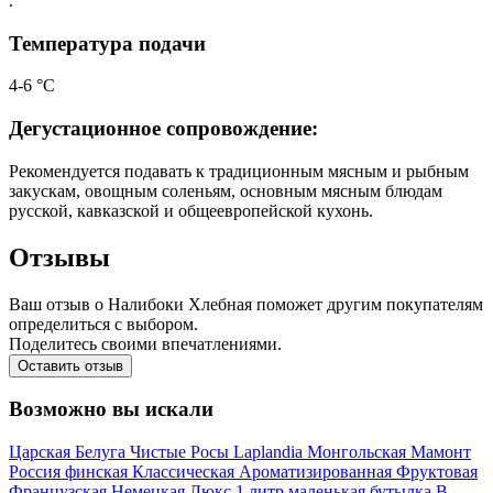
.
Температура подачи
4-6 °С
Дегустационное сопровождение:
Рекомендуется подавать к традиционным мясным и рыбным
закускам, овощным соленьям, основным мясным блюдам
русской, кавказской и общеевропейской кухонь.
Отзывы
Ваш отзыв о Налибоки Хлебная поможет другим покупателям
определиться с выбором.
Поделитесь своими впечатлениями.
Оставить отзыв
Возможно вы искали
Царская
Белуга
Чистые Росы
Laplandia
Монгольская
Мамонт
Россия
финская
Классическая
Ароматизированная
Фруктовая
Французская
Немецкая
Люкс
1 литр
маленькая бутылка
В