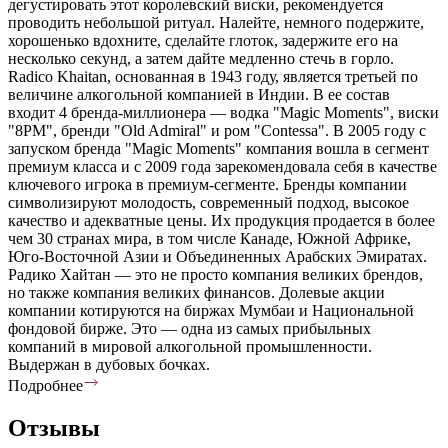
дегустировать этот королевский виски, рекомендуется
проводить небольшой ритуал. Налейте, немного подержите,
хорошенько вдохните, сделайте глоток, задержите его на
несколько секунд, а затем дайте медленно стечь в горло.
Radico Khaitan, основанная в 1943 году, является третьей по
величине алкогольной компанией в Индии. В ее состав
входит 4 бренда-миллионера — водка "Magic Moments", виски
"8PM", бренди "Old Admiral" и ром "Contessa". В 2005 году с
запуском бренда "Magic Moments" компания вошла в сегмент
премиум класса и с 2009 года зарекомендовала себя в качестве
ключевого игрока в премиум-сегменте. Бренды компании
символизируют молодость, современный подход, высокое
качество и адекватные цены. Их продукция продается в более
чем 30 странах мира, в том числе Канаде, Южной Африке,
Юго-Восточной Азии и Объединенных Арабских Эмиратах.
Радико Хайтан — это не просто компания великих брендов,
но также компания великих финансов. Долевые акции
компании котируются на биржах Мумбаи и Национальной
фондовой бирже. Это — одна из самых прибыльных
компаний в мировой алкогольной промышленности.
Выдержан в дубовых бочках.
Подробнее
Отзывы