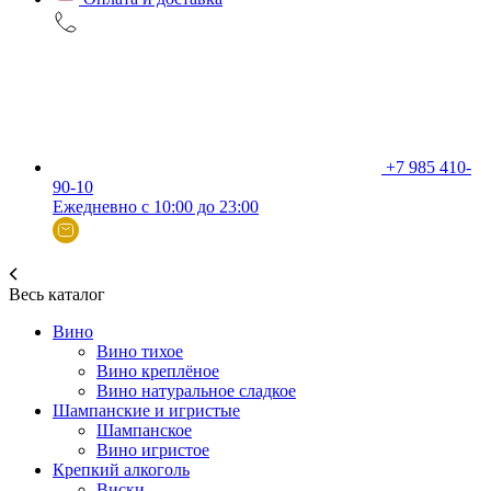
+7 985 410-
90-10
Ежедневно с 10:00 до 23:00
Весь каталог
Вино
Вино тихое
Вино креплёное
Вино натуральное сладкое
Шампанские и игристые
Шампанское
Вино игристое
Крепкий алкоголь
Виски