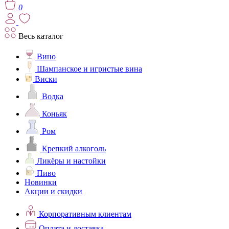
0
Весь каталог
Вино
Шампанское и игристые вина
Виски
Водка
Коньяк
Ром
Крепкий алкоголь
Ликёры и настойки
Пиво
Новинки
Акции и скидки
Корпоративным клиентам
Оплата и доставка