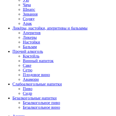
Узо
Чача
Шнапс
Зивания
Соджу
Арак
Ликёры, настойки, аперитивы и бальзамы
Аперитив
Ликеры
Настойки
Бальзам
Прочий алкоголь
Коктейль
Винный напиток
Саке
Сетю
Плодовое вино
Авамори
Слабоалкогольные напитки
Пиво
Сидр
Безалкогольные напитки
Безалкогольное пиво
Безалкогольное вино