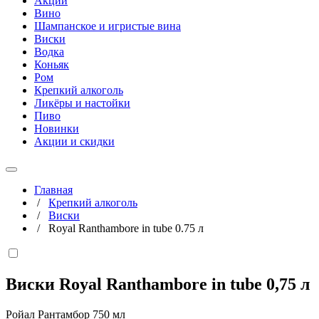
Акции
Вино
Шампанское и игристые вина
Виски
Водка
Коньяк
Ром
Крепкий алкоголь
Ликёры и настойки
Пиво
Новинки
Акции и скидки
Главная
/
Крепкий алкоголь
/
Виски
/
Royal Ranthambore in tube 0.75 л
Виски Royal Ranthambore in tube
0,75 л
Ройал Рантамбор 750 мл