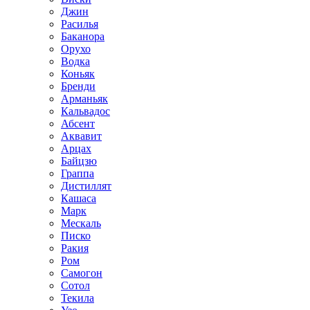
Джин
Расилья
Баканора
Орухо
Водка
Коньяк
Бренди
Арманьяк
Кальвадос
Абсент
Аквавит
Арцах
Байцзю
Граппа
Дистиллят
Кашаса
Марк
Мескаль
Писко
Ракия
Ром
Самогон
Сотол
Текила