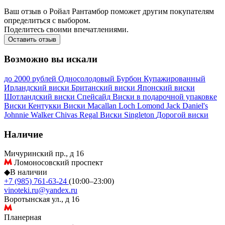
Ваш отзыв о Ройал Рантамбор поможет другим покупателям
определиться с выбором.
Поделитесь своими впечатлениями.
Оставить отзыв
Возможно вы искали
до 2000 рублей
Односолодовый
Бурбон
Купажированный
Ирландский виски
Британский виски
Японский виски
Шотландский виски
Спейсайд
Виски в подарочной упаковке
Виски Кентукки
Виски Macallan
Loch Lomond
Jack Daniel's
Johnnie Walker
Chivas Regal
Виски Singleton
Дорогой виски
Наличие
Мичуринский пр., д 16
Ломоносовский проспект
◆
В наличии
+7 (985) 761-63-24
(10:00–23:00)
vinoteki.ru@yandex.ru
Воротынская ул., д 16
Планерная