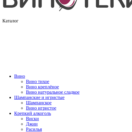
Каталог
Вино
Вино тихое
Вино креплёное
Вино натуральное сладкое
Шампанские и игристые
Шампанское
Вино игристое
Крепкий алкоголь
Виски
Джин
Расилья