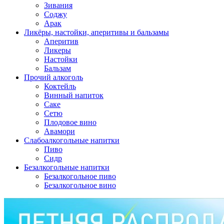
Зивания
Соджу
Арак
Ликёры, настойки, аперитивы и бальзамы
Аперитив
Ликеры
Настойки
Бальзам
Прочий алкоголь
Коктейль
Винный напиток
Саке
Сетю
Плодовое вино
Авамори
Слабоалкогольные напитки
Пиво
Сидр
Безалкогольные напитки
Безалкогольное пиво
Безалкогольное вино