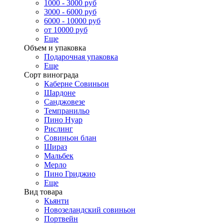
1000 - 3000 руб
3000 - 6000 руб
6000 - 10000 руб
от 10000 руб
Еще
Объем и упаковка
Подарочная упаковка
Еще
Сорт винограда
Каберне Совиньон
Шардоне
Санджовезе
Темпранильо
Пино Нуар
Рислинг
Совиньон блан
Шираз
Мальбек
Мерло
Пино Гриджио
Еще
Вид товара
Кьянти
Новозеландский совиньон
Портвейн