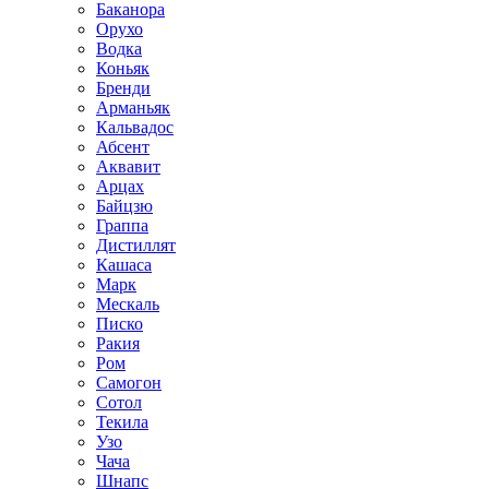
Баканора
Орухо
Водка
Коньяк
Бренди
Арманьяк
Кальвадос
Абсент
Аквавит
Арцах
Байцзю
Граппа
Дистиллят
Кашаса
Марк
Мескаль
Писко
Ракия
Ром
Самогон
Сотол
Текила
Узо
Чача
Шнапс