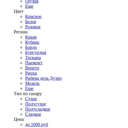
Грузия
Еще
Цвет
Красное
Белое
Розовое
Регион
Крым
Кубань
Бордо
Бургундия
Тоскана
Пьемонт
Венето
Риоха
Рибера дель Дуэро
Мозель
Еще
Тип по сахару
Сухое
Полусухое
Полусладкое
Сладкое
Цена
до 1000 руб