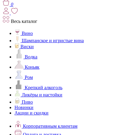
0
Весь каталог
Вино
Шампанское и игристые вина
Виски
Водка
Коньяк
Ром
Крепкий алкоголь
Ликёры и настойки
Пиво
Новинки
Акции и скидки
Корпоративным клиентам
Оплата и доставка