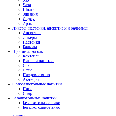
Узо
Чача
Шнапс
Зивания
Соджу
Арак
Ликёры, настойки, аперитивы и бальзамы
Аперитив
Ликеры
Настойки
Бальзам
Прочий алкоголь
Коктейль
Винный напиток
Саке
Сетю
Плодовое вино
Авамори
Слабоалкогольные напитки
Пиво
Сидр
Безалкогольные напитки
Безалкогольное пиво
Безалкогольное вино