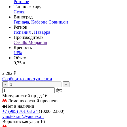
Розовое
Тип по сахару
Сухое
Виноград
Гарнача
,
Каберне Совиньон
Регион
Испания
,
Наварра
Производитель
Castillo Monjardin
Крепость
13%
Объем
0,75 л
2 282 ₽
Сообщить о поступлении
-
+
бут
Мичуринский пр., д 16
Ломоносовский проспект
◆
Нет в наличии
+7 (985) 761-63-24
(10:00–23:00)
vinoteki.ru@yandex.ru
Воротынская ул., д 16