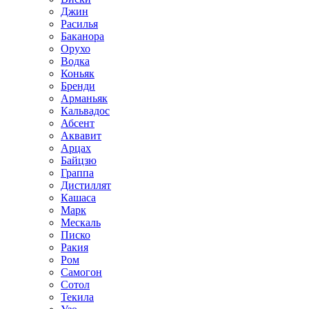
Джин
Расилья
Баканора
Орухо
Водка
Коньяк
Бренди
Арманьяк
Кальвадос
Абсент
Аквавит
Арцах
Байцзю
Граппа
Дистиллят
Кашаса
Марк
Мескаль
Писко
Ракия
Ром
Самогон
Сотол
Текила