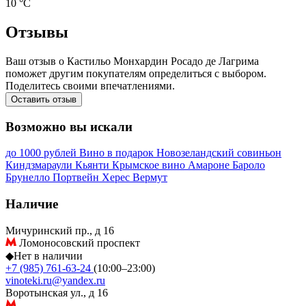
10 °С
Отзывы
Ваш отзыв о Кастильо Монхардин Росадо де Лагрима
поможет другим покупателям определиться с выбором.
Поделитесь своими впечатлениями.
Оставить отзыв
Возможно вы искали
до 1000 рублей
Вино в подарок
Новозеландский совиньон
Киндзмараули
Кьянти
Крымское вино
Амароне
Бароло
Брунелло
Портвейн
Херес
Вермут
Наличие
Мичуринский пр., д 16
Ломоносовский проспект
◆
Нет в наличии
+7 (985) 761-63-24
(10:00–23:00)
vinoteki.ru@yandex.ru
Воротынская ул., д 16