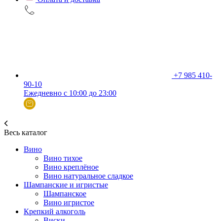
+7 985 410-
90-10
Ежедневно с 10:00 до 23:00
Весь каталог
Вино
Вино тихое
Вино креплёное
Вино натуральное сладкое
Шампанские и игристые
Шампанское
Вино игристое
Крепкий алкоголь
Виски