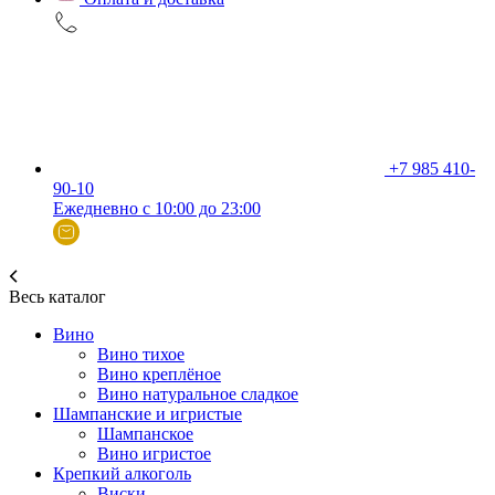
+7 985 410-
90-10
Ежедневно с 10:00 до 23:00
Весь каталог
Вино
Вино тихое
Вино креплёное
Вино натуральное сладкое
Шампанские и игристые
Шампанское
Вино игристое
Крепкий алкоголь
Виски