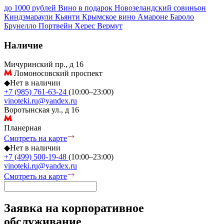
до 1000 рублей
Вино в подарок
Новозеландский совиньон
Киндзмараули
Кьянти
Крымское вино
Амароне
Бароло
Брунелло
Портвейн
Херес
Вермут
Наличие
Мичуринский пр., д 16
Ломоносовский проспект
◆
Нет в наличии
+7 (985) 761-63-24
(10:00–23:00)
vinoteki.ru@yandex.ru
Воротынская ул., д 16
Планерная
Смотреть на карте
◆
Нет в наличии
+7 (499) 500-19-48
(10:00–23:00)
vinoteki.ru@yandex.ru
Смотреть на карте
Заявка на корпоративное
обслуживание