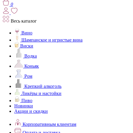
0
Весь каталог
Вино
Шампанское и игристые вина
Виски
Водка
Коньяк
Ром
Крепкий алкоголь
Ликёры и настойки
Пиво
Новинки
Акции и скидки
Корпоративным клиентам
Оплата и доставка