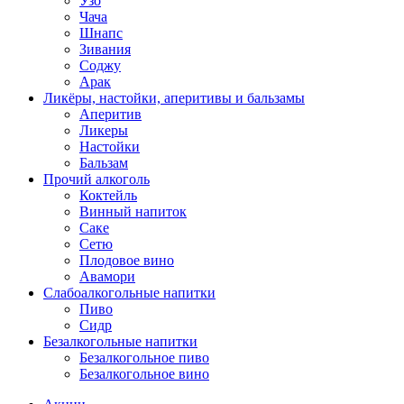
Узо
Чача
Шнапс
Зивания
Соджу
Арак
Ликёры, настойки, аперитивы и бальзамы
Аперитив
Ликеры
Настойки
Бальзам
Прочий алкоголь
Коктейль
Винный напиток
Саке
Сетю
Плодовое вино
Авамори
Слабоалкогольные напитки
Пиво
Сидр
Безалкогольные напитки
Безалкогольное пиво
Безалкогольное вино