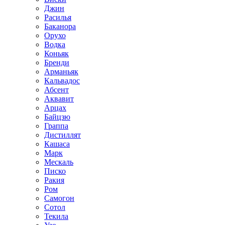
Джин
Расилья
Баканора
Орухо
Водка
Коньяк
Бренди
Арманьяк
Кальвадос
Абсент
Аквавит
Арцах
Байцзю
Граппа
Дистиллят
Кашаса
Марк
Мескаль
Писко
Ракия
Ром
Самогон
Сотол
Текила