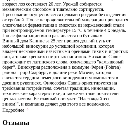
возраст лоз составляет 20 лет. Урожай собирается
механическим способом и тщательно сортируется.
Прессование осуществляется целыми гроздями без отделения
от гребней. После непродолжительной мацерации проводится
алкогольная ферментация в емкостях из нержавеющей стали
при контролируемой температуре 15 °С в течение 4-х недель.
После фильтрации вино разливается по бутылкам.
Винный дом Каннис за 25 лет прошел долгий путь от
небольшой винокурни до успешной компании, которая
владеет несколькими известными брендами тихих и игристых
вин, а также крепких спиртных напитков. Название Cannis
происходит от латинского слова, означающего "камышовый
берег". Винокурня расположена в коммуне Фёрен (Föhren)
района Трир-Саарбург, в долине реки Мозель, которая
считается сердцем немецкого виноделия и упоминается в
древних рукописях. Философия Cannis ориентируется на
требования потребителя, сочетая традиции, инновации,
технические характеристики, а также честные показатели
цены-качества. Ее главный постулат: "Наслаждайтесь
вином!", и компания делает для этого все возможное.
Подробнее
Отзывы