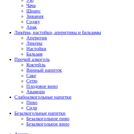
Узо
Чача
Шнапс
Зивания
Соджу
Арак
Ликёры, настойки, аперитивы и бальзамы
Аперитив
Ликеры
Настойки
Бальзам
Прочий алкоголь
Коктейль
Винный напиток
Саке
Сетю
Плодовое вино
Авамори
Слабоалкогольные напитки
Пиво
Сидр
Безалкогольные напитки
Безалкогольное пиво
Безалкогольное вино