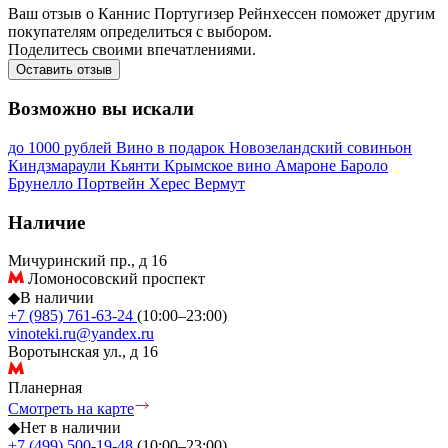
Ваш отзыв о Каннис Португизер Рейнхессен поможет другим
покупателям определиться с выбором.
Поделитесь своими впечатлениями.
Оставить отзыв
Возможно вы искали
до 1000 рублей
Вино в подарок
Новозеландский совиньон
Киндзмараули
Кьянти
Крымское вино
Амароне
Бароло
Брунелло
Портвейн
Херес
Вермут
Наличие
Мичуринский пр., д 16
Ломоносовский проспект
◆
В наличии
+7 (985) 761-63-24
(10:00–23:00)
vinoteki.ru@yandex.ru
Воротынская ул., д 16
Планерная
Смотреть на карте
◆
Нет в наличии
+7 (499) 500-19-48
(10:00–23:00)