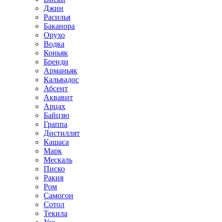
Джин
Расилья
Баканора
Орухо
Водка
Коньяк
Бренди
Арманьяк
Кальвадос
Абсент
Аквавит
Арцах
Байцзю
Граппа
Дистиллят
Кашаса
Марк
Мескаль
Писко
Ракия
Ром
Самогон
Сотол
Текила