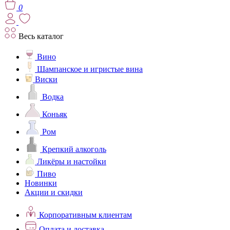
0
Весь каталог
Вино
Шампанское и игристые вина
Виски
Водка
Коньяк
Ром
Крепкий алкоголь
Ликёры и настойки
Пиво
Новинки
Акции и скидки
Корпоративным клиентам
Оплата и доставка