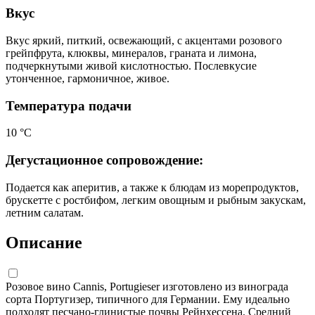
Вкус
Вкус яркий, питкий, освежающий, с акцентами розового
грейпфрута, клюквы, минералов, граната и лимона,
подчеркнутыми живой кислотностью. Послевкусие
утонченное, гармоничное, живое.
Температура подачи
10 °С
Дегустационное сопровождение:
Подается как аперитив, а также к блюдам из морепродуктов,
брускетте с ростбифом, легким овощным и рыбным закускам,
летним салатам.
Описание
Розовое вино Cannis, Portugieser изготовлено из винограда
сорта Португизер, типичного для Германии. Ему идеально
подходят песчано-глинистые почвы Рейнхессена. Средний