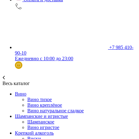
+7 985 410-
90-10
Ежедневно с 10:00 до 23:00
Весь каталог
Вино
Вино тихое
Вино креплёное
Вино натуральное сладкое
Шампанские и игристые
Шампанское
Вино игристое
Крепкий алкоголь
Виски