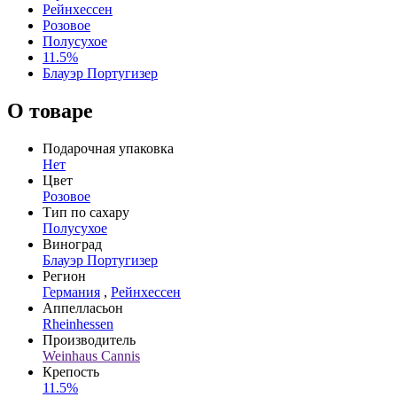
Рейнхессен
Розовое
Полусухое
11.5%
Блауэр Португизер
О товаре
Подарочная упаковка
Нет
Цвет
Розовое
Тип по сахару
Полусухое
Виноград
Блауэр Португизер
Регион
Германия
,
Рейнхессен
Аппелласьон
Rheinhessen
Производитель
Weinhaus Cannis
Крепость
11.5%