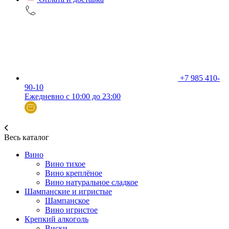
+7 985 410-
90-10
Ежедневно с 10:00 до 23:00
Весь каталог
Вино
Вино тихое
Вино креплёное
Вино натуральное сладкое
Шампанские и игристые
Шампанское
Вино игристое
Крепкий алкоголь
Виски