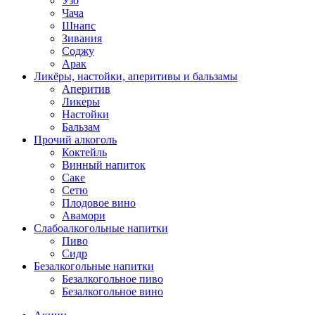
Узо
Чача
Шнапс
Зивания
Соджу
Арак
Ликёры, настойки, аперитивы и бальзамы
Аперитив
Ликеры
Настойки
Бальзам
Прочий алкоголь
Коктейль
Винный напиток
Саке
Сетю
Плодовое вино
Авамори
Слабоалкогольные напитки
Пиво
Сидр
Безалкогольные напитки
Безалкогольное пиво
Безалкогольное вино