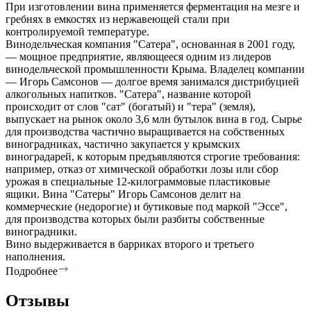
При изготовлении вина применяется ферментация на мезге и
гребнях в емкостях из нержавеющей стали при
контролируемой температуре.
Винодельческая компания "Сатера", основанная в 2001 году,
— мощное предприятие, являющееся одним из лидеров
винодельческой промышленности Крыма. Владелец компании
— Игорь Самсонов — долгое время занимался дистрибуцией
алкогольных напитков. "Сатера", название которой
происходит от слов "сат" (богатый) и "тера" (земля),
выпускает на рынок около 3,6 млн бутылок вина в год. Сырье
для производства частично выращивается на собственных
виноградниках, частично закупается у крымских
виноградарей, к которым предъявляются строгие требования:
например, отказ от химической обработки лозы или сбор
урожая в специальные 12-килограммовые пластиковые
ящики. Вина "Сатеры" Игорь Самсонов делит на
коммерческие (недорогие) и бутиковые под маркой "Эссе",
для производства которых были разбиты собственные
виноградники.
Вино выдерживается в барриках второго и третьего
наполнения.
Подробнее
Отзывы