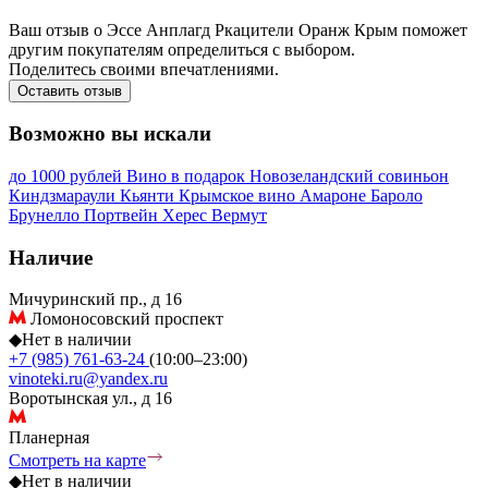
Ваш отзыв о Эссе Анплагд Ркацители Оранж Крым поможет
другим покупателям определиться с выбором.
Поделитесь своими впечатлениями.
Оставить отзыв
Возможно вы искали
до 1000 рублей
Вино в подарок
Новозеландский совиньон
Киндзмараули
Кьянти
Крымское вино
Амароне
Бароло
Брунелло
Портвейн
Херес
Вермут
Наличие
Мичуринский пр., д 16
Ломоносовский проспект
◆
Нет в наличии
+7 (985) 761-63-24
(10:00–23:00)
vinoteki.ru@yandex.ru
Воротынская ул., д 16
Планерная
Смотреть на карте
◆
Нет в наличии