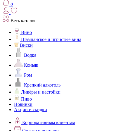
0
Весь каталог
Вино
Шампанское и игристые вина
Виски
Водка
Коньяк
Ром
Крепкий алкоголь
Ликёры и настойки
Пиво
Новинки
Акции и скидки
Корпоративным клиентам
Оплата и доставка