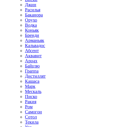
Джин
Расилья
Баканора
Орухо
Водка
Коньяк
Бренди
Арманьяк
Кальвадос
Абсент
Аквавит
Арцах
Байцзю
Граппа
Дистиллят
Кашаса
Марк
Мескаль
Писко
Ракия
Ром
Самогон
Сотол
Текила