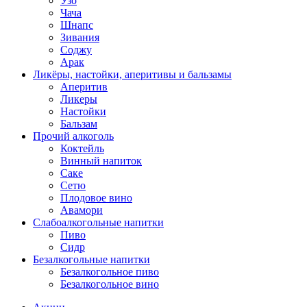
Узо
Чача
Шнапс
Зивания
Соджу
Арак
Ликёры, настойки, аперитивы и бальзамы
Аперитив
Ликеры
Настойки
Бальзам
Прочий алкоголь
Коктейль
Винный напиток
Саке
Сетю
Плодовое вино
Авамори
Слабоалкогольные напитки
Пиво
Сидр
Безалкогольные напитки
Безалкогольное пиво
Безалкогольное вино