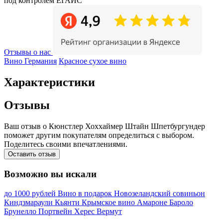
под контролем ЕГАИС
Отзывы о нас
Вино Германия
Красное сухое вино
Характеристики
Отзывы
Ваш отзыв о Кюнстлер Хоххаймер Штайн Шпетбургундер
поможет другим покупателям определиться с выбором.
Поделитесь своими впечатлениями.
Оставить отзыв
Возможно вы искали
до 1000 рублей
Вино в подарок
Новозеландский совиньон
Киндзмараули
Кьянти
Крымское вино
Амароне
Бароло
Брунелло
Портвейн
Херес
Вермут