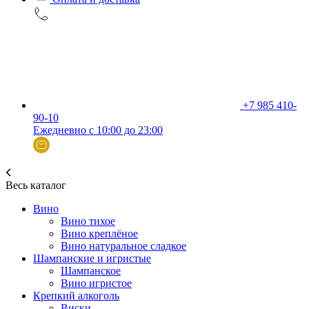
+7 985 410-
90-10
Ежедневно с 10:00 до 23:00
Весь каталог
Вино
Вино тихое
Вино креплёное
Вино натуральное сладкое
Шампанские и игристые
Шампанское
Вино игристое
Крепкий алкоголь
Виски