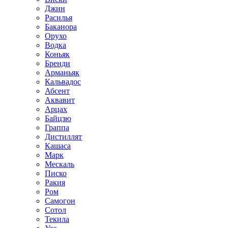
Джин
Расилья
Баканора
Орухо
Водка
Коньяк
Бренди
Арманьяк
Кальвадос
Абсент
Аквавит
Арцах
Байцзю
Граппа
Дистиллят
Кашаса
Марк
Мескаль
Писко
Ракия
Ром
Самогон
Сотол
Текила