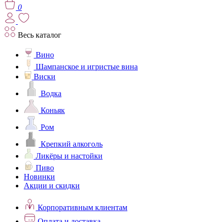
0
Весь каталог
Вино
Шампанское и игристые вина
Виски
Водка
Коньяк
Ром
Крепкий алкоголь
Ликёры и настойки
Пиво
Новинки
Акции и скидки
Корпоративным клиентам
Оплата и доставка